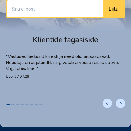
Sinu e-post
Lamamistoolid rannas
Liitu
Rannarätikud basseini ääres
Rätikuvahetus
Hotelli ametlik kategooria – 4*
Klientide tagasiside
Toitlustus
Olemasolevad toitlustustüübid:
Hommikusöök, Hommiku- ja õhtusöök, Kõik
"Vastused laekusid kiiresti ja need olid arusaadavad.
hinnas
Nõustaja on asjatundlik ning võtab arvesse reisija soove.
Väga abivalmis."
Uve
, 07.07.26
Meelelahutus
Piljard
Noolemäng
Jõusaal
Male
Minigolf
Motoriseeritud veespordialad (lisatasu eest)
Veesport (lisatasu eest)