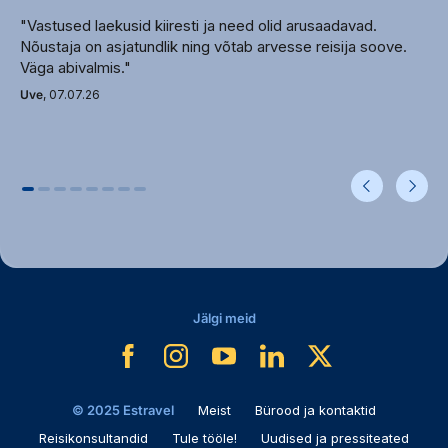
autorent (tasuline)
"Vastused laekusid kiiresti ja need olid arusaadavad.
juuksur (tasuline)
Nõustaja on asjatundlik ning võtab arvesse reisija soove.
Väga abivalmis."
faks (tasuline)
Uve
, 07.07.26
Toad
Promo Room
Standard
Family Room
seif: toas, tasuline
tubade koristamine: igapäevaselt
voodipesu vahetus: 2 korda nädalas
põrand: plaat
televiisor: olemas
Jälgi meid
föön: olemas
ventilaator (tasuline päringu alusel)
vann või dušš
rätikute vahetus: igapäevaselt
© 2025 Estravel
Meist
Bürood ja kontaktid
telefon (tasuline)
Reisikonsultandid
Tule tööle!
Uudised ja pressiteated