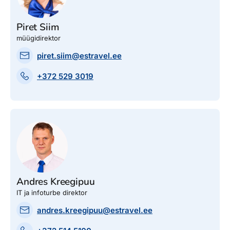
Piret Siim
müügidirektor
piret.siim@estravel.ee
+372 529 3019
Andres Kreegipuu
IT ja infoturbe direktor
andres.kreegipuu@estravel.ee