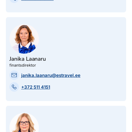
Janika Laanaru
finantsdirektor
janika.laanaru@estravel.ee
+372 511 4151