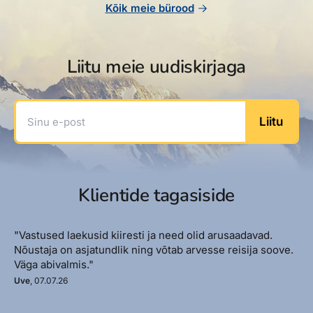
Kõik meie bürood
Liitu meie uudiskirjaga
Sinu e-post
Liitu
Klientide tagasiside
"Vastused laekusid kiiresti ja need olid arusaadavad.
Nõustaja on asjatundlik ning võtab arvesse reisija soove.
Väga abivalmis."
Uve
, 07.07.26