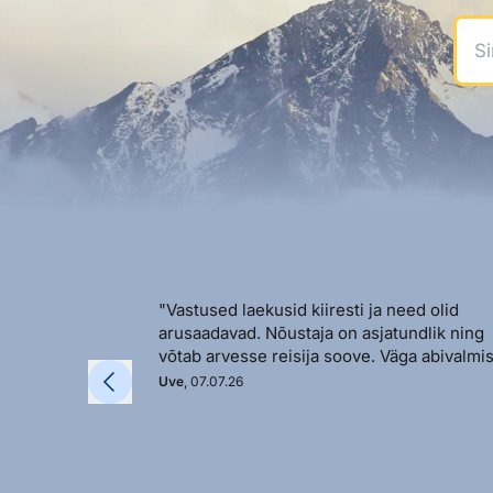
Sinu
"Vastused laekusid kiiresti ja need olid
arusaadavad. Nõustaja on asjatundlik ning
võtab arvesse reisija soove. Väga abivalmis
Uve
, 07.07.26