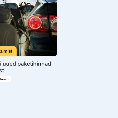
dised...
kumist
i uued paketihinnad
st
torent