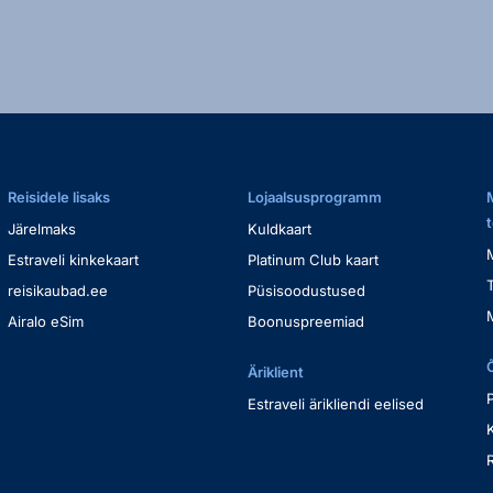
Reisidele lisaks
Lojaalsusprogramm
Järelmaks
Kuldkaart
Estraveli kinkekaart
Platinum Club kaart
reisikaubad.ee
Püsisoodustused
Airalo eSim
Boonuspreemiad
Äriklient
Estraveli ärikliendi eelised