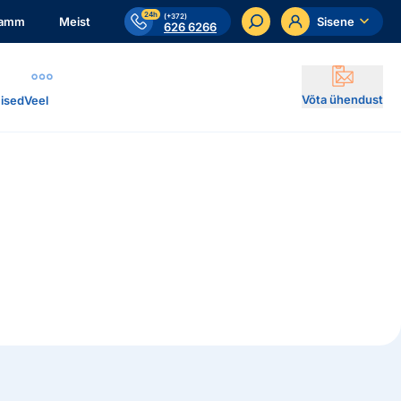
24h
(+372)
ramm
Meist
Sisene
626 6266
Võta ühendust
ised
Veel