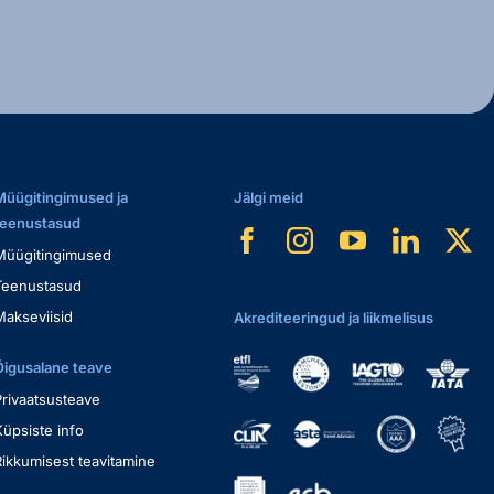
Müügitingimused ja
Jälgi meid
teenustasud
Müügitingimused
Teenustasud
Makseviisid
Akrediteeringud ja liikmelisus
Õigusalane teave
Privaatsusteave
Küpsiste info
Rikkumisest teavitamine