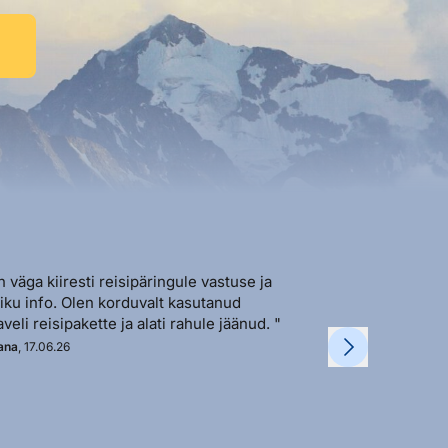
n väga kiiresti reisipäringule vastuse ja
"Sõbralik ja avat
liku info. Olen korduvalt kasutanud
vastutulek ja ki
aveli reisipakette ja alati rahule jäänud. "
soovi korral. "
ana
, 17.06.26
Kadi
, 11.06.26