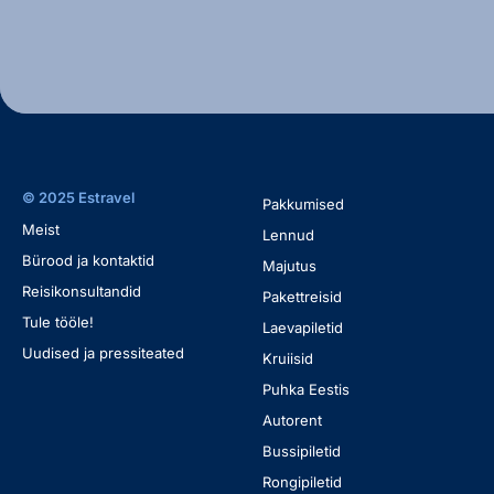
© 2025 Estravel
Pakkumised
Meist
Lennud
Bürood ja kontaktid
Majutus
Reisikonsultandid
Pakettreisid
Tule tööle!
Laevapiletid
Uudised ja pressiteated
Kruiisid
Puhka Eestis
Autorent
Bussipiletid
Rongipiletid