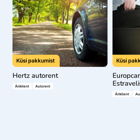
Ettevõttest, kontaktid, reisikonsultandi teenus, tule tööle, uu
Airalo eSIM
Platinum Club
Reisija meelespea
Püsisoodustused
Ettevõttest
Boonuspunktid
Kontaktid
Reisikonsultandi teenus
Tule tööle
Küsi pakkumist
Küsi pak
Uudised
Hertz autorent
Europcar
Estraveli
Äriklient
Autorent
Äriklient
Au