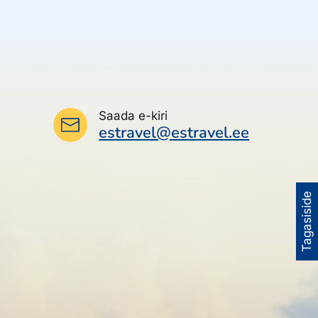
Saada e-kiri
estravel@estravel.ee
Tagasiside