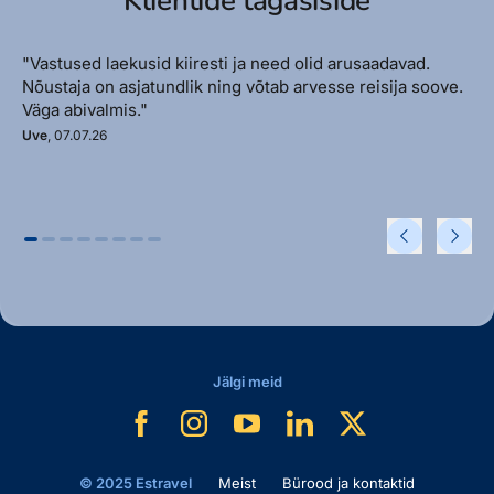
Klientide tagasiside
"Vastused laekusid kiiresti ja need olid arusaadavad.
Nõustaja on asjatundlik ning võtab arvesse reisija soove.
Väga abivalmis."
Uve
, 07.07.26
Jälgi meid
© 2025 Estravel
Meist
Bürood ja kontaktid