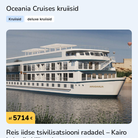
Oceania Cruises kruiisid
Kruiisid
deluxe kruiisid
5714
al
€
Reis iidse tsivilisatsiooni radadel – Kairo