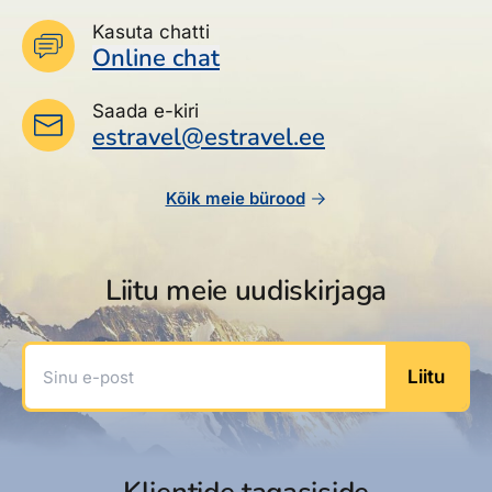
Kasuta chatti
Online chat
Saada e-kiri
estravel@estravel.ee
Kõik meie bürood
Liitu meie uudiskirjaga
Sinu e-post
Liitu