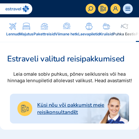
ET
RU
EN
Lennud
Majutus
Pakettreisid
Viimane hetk
Laevapiletid
Kruiisid
Puhka Eestis
P
Äriklient
Kuidas saada ärikliendiks, eelised, teenused...
Estraveli valitud reisipakkumised
Inspiratsioon & blogi
Leia omale sobiv puhkus, põnev seiklusreis või hea
Blogi, sihtkohad, podcastid, ajakiri, uudiskiri...
hinnaga lennupiletid allolevast valikust. Head avastamist!
Reisidele lisaks
Blogi
Järelmaks, Estraveli kinkekaart, Airalo eSim,
Sihtkohad
Küsi nõu või pakkumist meie
reisikaubad.ee...
reisikonsultandilt
Podcastid
Lojaalsusprogramm
Järelmaks
Uudiskiri
Boonuspunktid, Kuldkaart, Platinum kaart...
Estraveli kinkekaart
Reisiajakiri Traveller