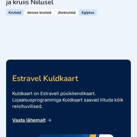
ja kruiis Niilusel
Kruiisid
deluxe kruiisid
Jõekruiisid
Egiptus
Estravel Kuldkaart
Kuldkaart on Estraveli püsikliendikaart.
Lojaalsusprogrammiga Kuldkaart saavad liituda kõik
reisihuvilised.
Vaata lähemalt