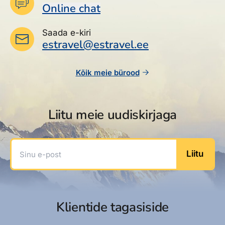
Online chat
Saada e-kiri
estravel@estravel.ee
Kõik meie bürood
Liitu meie uudiskirjaga
Sinu e-post
Liitu
Klientide tagasiside