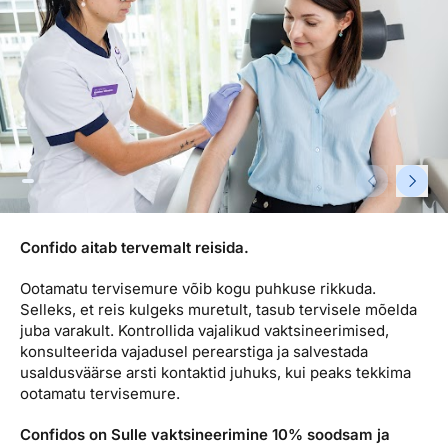
Reisitarvete e-pood
Meist
Kuldkaart
Ettevõttest, kontaktid, reisikonsultandi teenus, tule
Airalo eSIM
Platinum Club
tööle, uudised...
Reisija meelespea
Püsisoodustused
Ettevõttest
Boonuspunktid
Kontaktid
Reisikonsultandi teenus
Tule tööle
Confido aitab tervemalt reisida.
Uudised
Ootamatu tervisemure võib kogu puhkuse rikkuda.
Selleks, et reis kulgeks muretult, tasub tervisele mõelda
juba varakult. Kontrollida vajalikud vaktsineerimised,
konsulteerida vajadusel perearstiga ja salvestada
usaldusväärse arsti kontaktid juhuks, kui peaks tekkima
ootamatu tervisemure.
Confidos on Sulle vaktsineerimine 10% soodsam ja