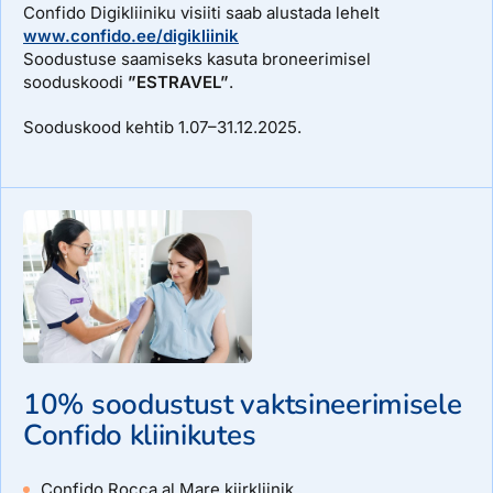
Confido Digikliiniku visiiti saab alustada lehelt
www.confido.ee/digikliinik
Soodustuse saamiseks kasuta broneerimisel
sooduskoodi
”ESTRAVEL”
.
Sooduskood kehtib 1.07–31.12.2025.
10% soodustust vaktsineerimisele
Confido kliinikutes
Confido Rocca al Mare kiirkliinik