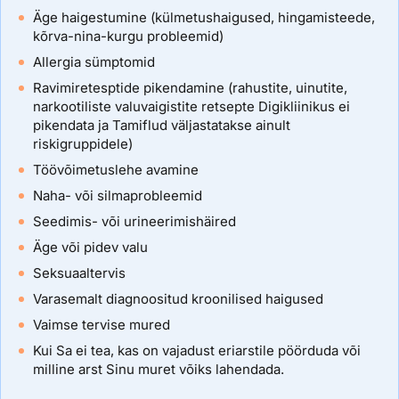
Äge haigestumine (külmetushaigused, hingamisteede,
kõrva-nina-kurgu probleemid)
Allergia sümptomid
Ravimiretesptide pikendamine (rahustite, uinutite,
narkootiliste valuvaigistite retsepte Digikliinikus ei
pikendata ja Tamiflud väljastatakse ainult
riskigruppidele)
Töövõimetuslehe avamine
Naha- või silmaprobleemid
Seedimis- või urineerimishäired
Äge või pidev valu
Seksuaaltervis
Varasemalt diagnoositud kroonilised haigused
Vaimse tervise mured
Kui Sa ei tea, kas on vajadust eriarstile pöörduda või
milline arst Sinu muret võiks lahendada.