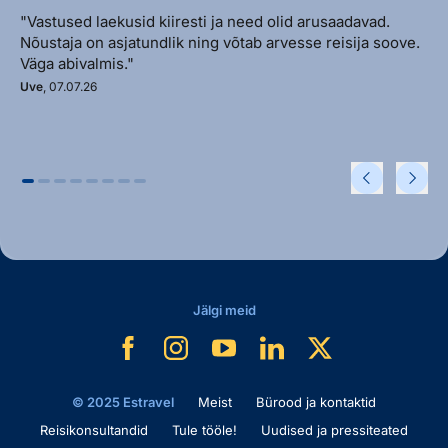
"Vastused laekusid kiiresti ja need olid arusaadavad.
Nõustaja on asjatundlik ning võtab arvesse reisija soove.
Väga abivalmis."
Uve
, 07.07.26
Jälgi meid
© 2025 Estravel
Meist
Bürood ja kontaktid
Reisikonsultandid
Tule tööle!
Uudised ja pressiteated