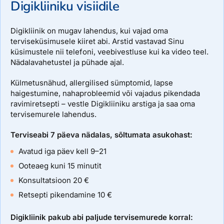
Digikliiniku visiidile
Digikliinik on mugav lahendus, kui vajad oma
terviseküsimusele kiiret abi. Arstid vastavad Sinu
küsimustele nii telefoni, veebivestluse kui ka video teel.
Nädalavahetustel ja pühade ajal.
Külmetusnähud, allergilised sümptomid, lapse
haigestumine, nahaprobleemid või vajadus pikendada
ravimiretsepti – vestle Digikliiniku arstiga ja saa oma
tervisemurele lahendus.
Terviseabi 7 päeva nädalas, sõltumata asukohast:
Avatud iga päev kell 9–21
Ooteaeg kuni 15 minutit
Konsultatsioon 20 €
Retsepti pikendamine 10 €
Digikliinik pakub abi paljude tervisemurede korral: