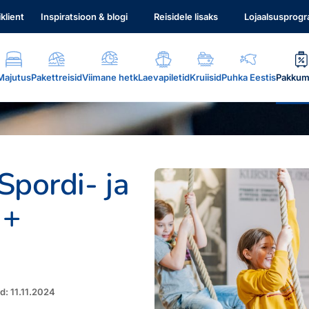
iklient
Inspiratsioon & blogi
Reisidele lisaks
Lojaalsusprog
Majutus
Pakettreisid
Viimane hetk
Laevapiletid
Kruiisid
Puhka Eestis
Pakkum
Spordi- ja
 +
.
d: 11.11.2024