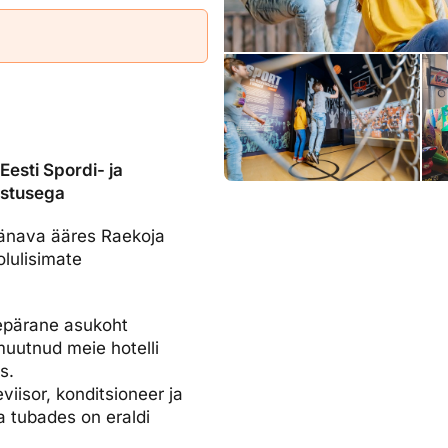
dised...
Eesti Spordi- ja
astusega
tänava ääres Raekoja
olulisimate
repärane asukoht
muutnud meie hotelli
s.
viisor, konditsioneer ja
 tubades on eraldi