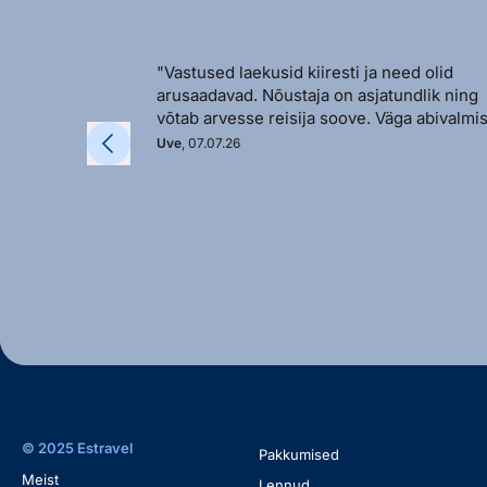
"Vastused laekusid kiiresti ja need olid
arusaadavad. Nõustaja on asjatundlik ning
võtab arvesse reisija soove. Väga abivalmis
Uve
, 07.07.26
© 2025 Estravel
Pakkumised
Meist
Lennud