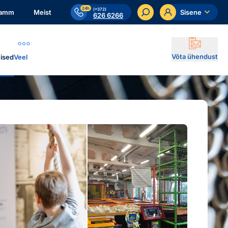
24h
(+372)
ramm
Meist
Sisene
626 6266
Võta ühendust
ised
Veel