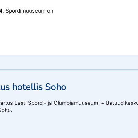
4
. Spordimuuseum on
us hotellis Soho
 Tartus Eesti Spordi- ja Olümpiamuuseumi + Batuudikesk
 Soho.