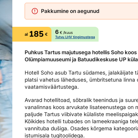
Ettevõttest, kontaktid, reisikonsultandi teenus, tule tööle, uu
Airalo eSIM
Platinum Club
Pakkumine on aegunud
Reisija meelespea
Püsisoodustused
Ettevõttest
185
6
Boonuspunktid
Kontaktid
€ /kuus
al
€
Tutvu LHV tingimustega
Reisikonsultandi teenus
Puhkus Tartus majutusega hotellis Soho koos 
Tule tööle
Olümpiamuuseumi ja Batuudikeskuse UP kül
Uudised
Hotell Soho asub Tartu südames, jalakäijate 
platsi vahetus läheduses, ümbritsetuna linna 
vaatamisväärtustega.
Avarad hotellitoad, sõbralik teenindus ja suu
vanalinnas koos arvukate lisateenustega on 
paljude Tartus viibivate külaliste meelispaigak
Kõikides hotelli tubades on lameekraaniga tele
vannituba dušiga. Osades kõrgema kategooria
istumisala tugitoolidega.