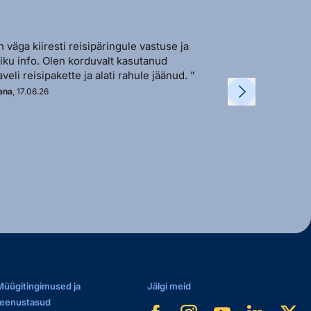
n väga kiiresti reisipäringule vastuse ja
"Sõbralik ja avat
liku info. Olen korduvalt kasutanud
vastutulek ja ki
aveli reisipakette ja alati rahule jäänud. "
soovi korral. "
ana
, 17.06.26
Kadi
, 11.06.26
Müügitingimused ja
Jälgi meid
teenustasud