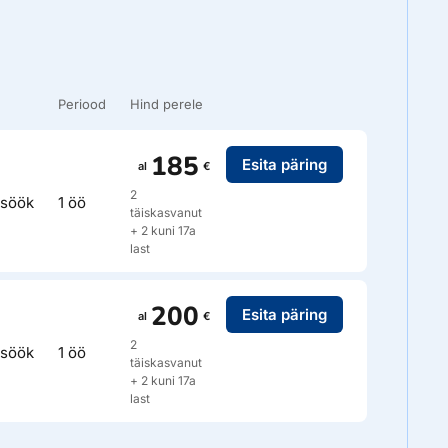
Periood
Hind perele
185
Esita päring
al
€
2
söök
1 öö
täiskasvanut
+ 2 kuni 17a
last
200
Esita päring
al
€
2
söök
1 öö
täiskasvanut
+ 2 kuni 17a
last