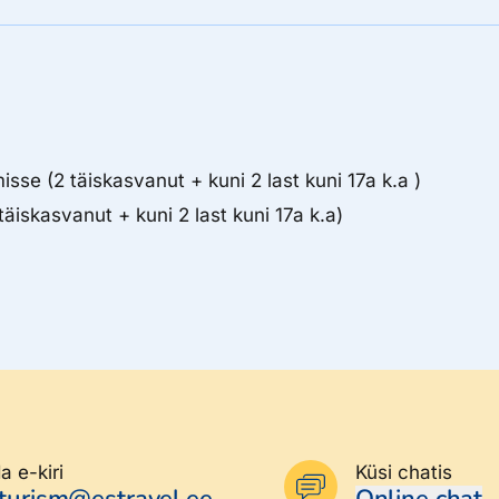
sse (2 täiskasvanut + kuni 2 last kuni 17a k.a )
äiskasvanut + kuni 2 last kuni 17a k.a)
a e-kiri
Küsi chatis
eturism@estravel.ee
Online chat