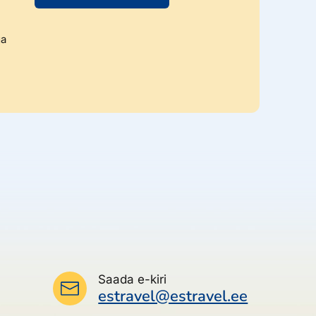
ga
Saada e-kiri
estravel@estravel.ee