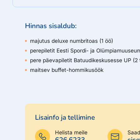
Hinnas sisaldub:
majutus deluxe numbritoas (1 öö)
perepiletit Eesti Spordi- ja Olümpiamuuseumi
pere päevapiletit Batuudikeskusesse UP (2 t
maitsev buffet-hommikusöök
Lisainfo ja tellimine
Helista meile
Saad
626 6233
sis