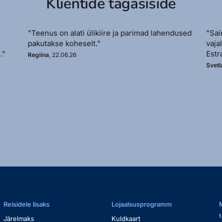
Klientide tagasiside
"Teenus on alati ülikiire ja parimad lahendused
"Sai
pakutakse koheselt."
vaja
."
Estr
Regiina
, 22.06.26
Svetl
Reisidele lisaks
Lojaalsusprogramm
Järelmaks
Kuldkaart