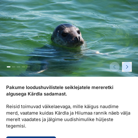
Reisitarvete e-pood
Meist
Kuldkaart
Ettevõttest, kontaktid, reisikonsultandi teenus, tule
Airalo eSIM
Platinum Club
tööle, uudised...
Reisija meelespea
Püsisoodustused
Ettevõttest
Boonuspunktid
Kontaktid
Reisikonsultandi teenus
Tule tööle
Uudised
Pakume loodushuvilistele seiklejatele mereretki
algusega Kärdla sadamast.
Reisid toimuvad väikelaevaga, mille käigus naudime
merd, vaatame kuidas Kärdla ja Hiiumaa rannik näeb välja
merelt vaadates ja jälgime uudishimulike hüljeste
tegemisi.