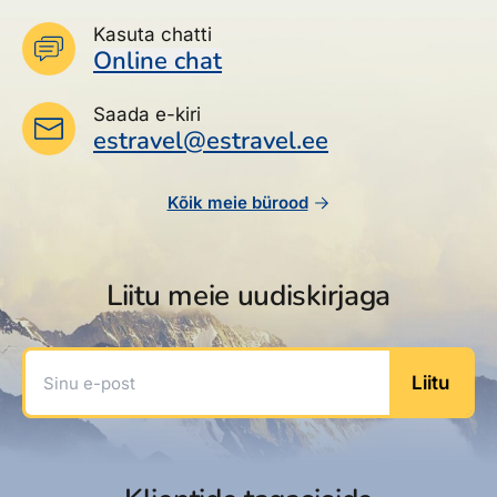
Kasuta chatti
Online chat
Saada e-kiri
estravel@estravel.ee
Kõik meie bürood
Liitu meie uudiskirjaga
Sinu e-post
Liitu