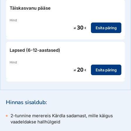
Täiskasvanu pääse
Hind
30
Esita päring
al
€
Lapsed (6-12-aastased)
Hind
20
Esita päring
al
€
Hinnas sisaldub:
2-tunnine merereis Kärdla sadamast, mille käigus
vaadeldakse hallhülgeid