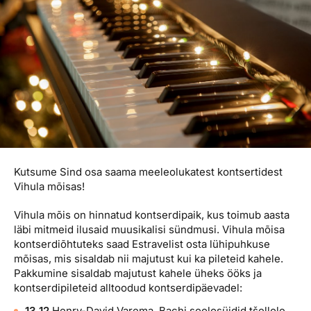
Reisitarvete e-pood
Meist
Kuldkaart
Ettevõttest, kontaktid, reisikonsultandi teenus, tule
Airalo eSIM
Platinum Club
tööle, uudised...
Reisija meelespea
Püsisoodustused
Ettevõttest
Boonuspunktid
Kontaktid
Reisikonsultandi teenus
Tule tööle
Kutsume Sind osa saama meeleolukatest kontsertidest
Uudised
Vihula mõisas!
Vihula mõis on hinnatud kontserdipaik, kus toimub aasta
läbi mitmeid ilusaid muusikalisi sündmusi. Vihula mõisa
kontserdiõhtuteks saad Estravelist osta lühipuhkuse
mõisas, mis sisaldab nii majutust kui ka pileteid kahele.
Pakkumine sisaldab majutust kahele üheks ööks ja
kontserdipileteid alltoodud kontserdipäevadel:
13.12
Henry-David Varema. Bachi soolosüidid tšellole