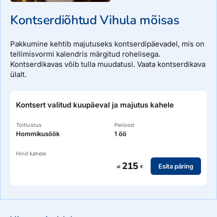
Kontserdiõhtud Vihula mõisas
Pakkumine kehtib majutuseks kontserdipäevadel, mis on
tellimisvormi kalendris märgitud rohelisega.
Kontserdikavas võib tulla muudatusi. Vaata kontserdikava
ülalt.
Kontsert valitud kuupäeval ja majutus kahele
Toitlustus
Periood
Hommikusöök
1 öö
Hind kahele
215
Esita päring
al
€