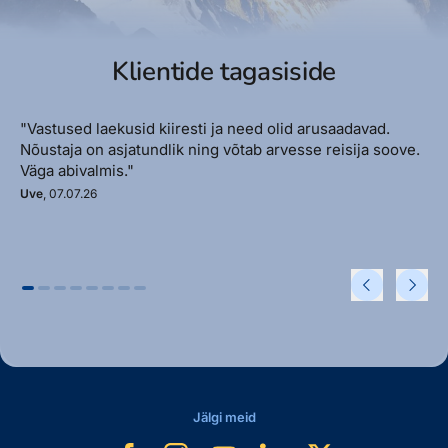
Klientide tagasiside
"Vastused laekusid kiiresti ja need olid arusaadavad.
Nõustaja on asjatundlik ning võtab arvesse reisija soove.
Väga abivalmis."
Uve
, 07.07.26
Jälgi meid