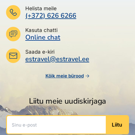
Helista meile
(+372) 626 6266
Kasuta chatti
Online chat
Saada e-kiri
estravel@estravel.ee
Kõik meie bürood
Liitu meie uudiskirjaga
Sinu e-post
Liitu