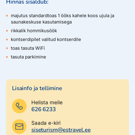
Hinnas sisaldub:
majutus standardtoas 1 ööks kahele koos ujula ja
saunakeskuse kasutamisega
rikkalik hommikusöök
kontserdipilet valitud kontserdile
toas tasuta WiFi
tasuta parkimine
Lisainfo ja tellimine
Helista meile
626 6233
Saada e-kiri
siseturism@estravel.ee