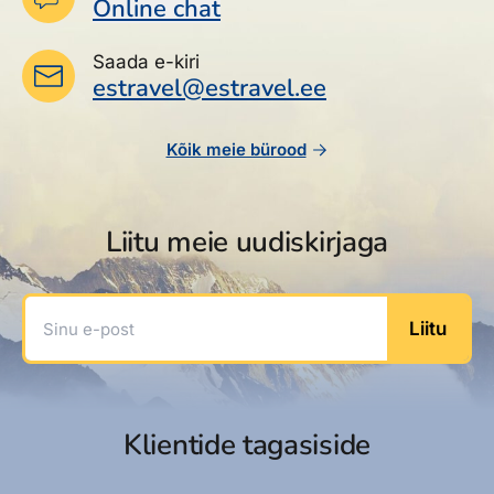
Online chat
Saada e-kiri
estravel@estravel.ee
Kõik meie bürood
Liitu meie uudiskirjaga
Sinu e-post
Liitu
Klientide tagasiside