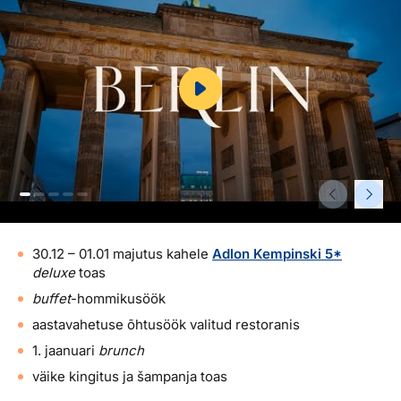
Reisitarvete e-pood
Meist
Kuldkaart
Ettevõttest, kontaktid, reisikonsultandi teenus, tule
Airalo eSIM
Platinum Club
tööle, uudised...
Reisija meelespea
Püsisoodustused
Ettevõttest
Boonuspunktid
Kontaktid
Reisikonsultandi teenus
Tule tööle
Uudised
30.12 – 01.01 majutus kahele
Adlon Kempinski 5*
deluxe
toas
buffet
-hommikusöök
aastavahetuse õhtusöök valitud restoranis
1. jaanuari
brunch
väike kingitus ja šampanja toas