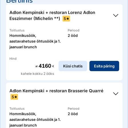
Berliinis
Adlon Kempinski + restoran Lorenz Adlon
Esszimmer (Michelin **)
5
Toitlustus
Periood
Hommikusöök,
2 ööd
aastavahetuse õhtusöök ja 1.
jaanuari brunch
Hind
4160
Küsi chatis
Esita päring
al
€
kahele kokku 2 ööks
Adlon Kempinski + restoran Brasserie Quarré
5
Toitlustus
Periood
Hommikusöök,
2 ööd
aastavahetuse õhtusöök ja 1.
jaanuari brunch