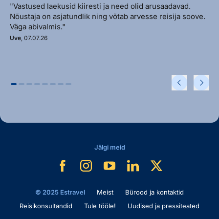
"Vastused laekusid kiiresti ja need olid arusaadavad.
Nõustaja on asjatundlik ning võtab arvesse reisija soove.
Väga abivalmis."
Uve
, 07.07.26
Jälgi meid
© 2025 Estravel
Meist
Bürood ja kontaktid
Reisikonsultandid
Tule tööle!
Uudised ja pressiteated