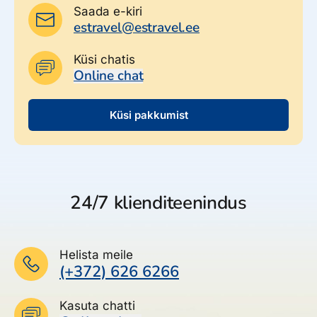
Saada e-kiri
Kell 18.00 šampanjaga vastuvõtt Lobby Lounge’is.
estravel@estravel.ee
Kell 19.00 laua taha istumine restoranis.
Küsi chatis
Kell 19.30 maitseelamuste serveerimise algus.
Online chat
Küsi pakkumist
24/7 klienditeenindus
Helista meile
(+372) 626 6266
Kasuta chatti