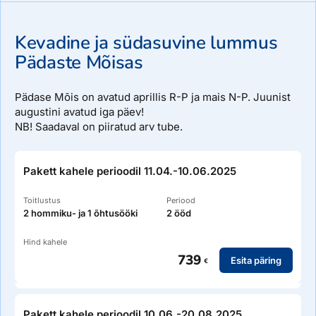
Kevadine ja südasuvine lummus
Pädaste Mõisas
Pädase Mõis on avatud aprillis R-P ja mais N-P. Juunist
augustini avatud iga päev!
NB! Saadaval on piiratud arv tube.
Pakett kahele perioodil 11.04.-10.06.2025
Toitlustus
Periood
2 hommiku- ja 1 õhtusööki
2 ööd
Hind kahele
739
Esita päring
€
Pakett kahele perioodil 10.06.-20.08.2025