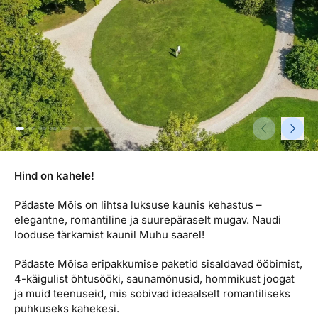
Reisitarvete e-pood
Meist
Kuldkaart
Ettevõttest, kontaktid, reisikonsultandi teenus, tule
Airalo eSIM
Platinum Club
tööle, uudised...
Reisija meelespea
Püsisoodustused
Ettevõttest
Boonuspunktid
Kontaktid
Reisikonsultandi teenus
Tule tööle
Hind on kahele!
Uudised
Pädaste Mõis on lihtsa luksuse kaunis kehastus –
elegantne, romantiline ja suurepäraselt mugav. Naudi
looduse tärkamist kaunil Muhu saarel!
Pädaste Mõisa eripakkumise paketid sisaldavad ööbimist,
4-käigulist õhtusööki, saunamõnusid, hommikust joogat
ja muid teenuseid, mis sobivad ideaalselt romantiliseks
puhkuseks kahekesi.