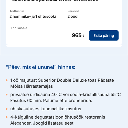
Toitlustus
Periood
2 hommiku- ja 1 õhtusööki
2 ööd
Hind kahele
965
Esita päring
€
"Päev, mis ei unune!" hinnas:
1 öö majutust Superior Double Deluxe toas Pädaste
Mõisa Härrastemajas
privaatse ürdisauna 40°C või soola-kristallisauna 55°C
kasutus 60 min. Palume ette broneerida.
ühiskasutuses kuumaallika kasutus
4-käiguline degustatsiooniõhtusöök restoranis
Alexander. Joogid lisatasu eest.