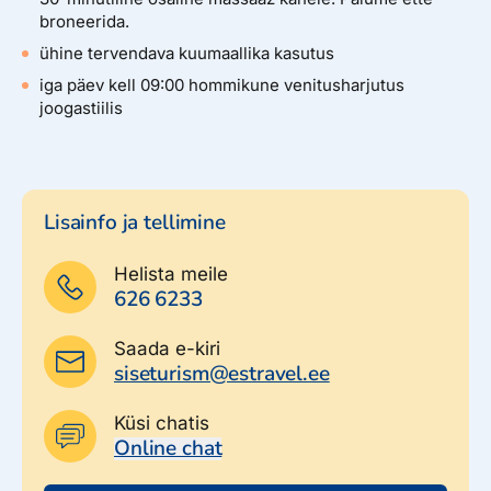
broneerida.
ühine tervendava kuumaallika kasutus
iga päev kell 09:00 hommikune venitusharjutus
joogastiilis
Lisainfo ja tellimine
Helista meile
626 6233
Saada e-kiri
siseturism@estravel.ee
Küsi chatis
Online chat