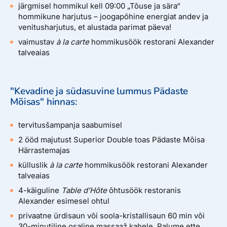
järgmisel hommikul kell 09:00 „Tõuse ja sära“
hommikune harjutus – joogapõhine energiat andev ja
venitusharjutus, et alustada parimat päeva!
vaimustav
à la carte
hommikusöök restorani Alexander
talveaias
"Kevadine ja südasuvine lummus Pädaste
Mõisas" hinnas:
tervitusšampanja saabumisel
2 ööd majutust Superior Double toas Pädaste Mõisa
Härrastemajas
külluslik
à la carte
hommikusöök restorani Alexander
talveaias
4-käiguline
Table d’Hôte
õhtusöök restoranis
Alexander esimesel ohtul
privaatne ürdisaun või soola-kristallisaun 60 min või
30-minutiline osaline massaaž kahele. Palume ette