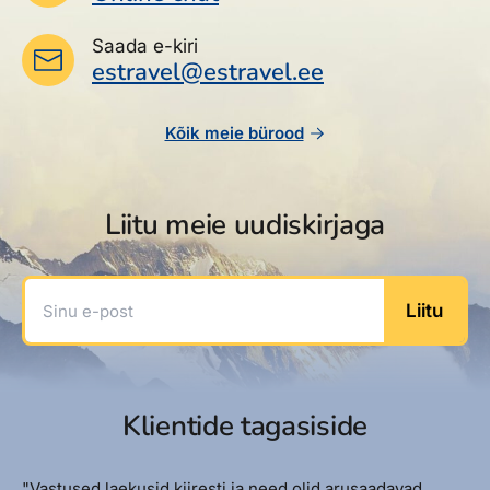
Saada e-kiri
estravel@estravel.ee
Kõik meie bürood
Liitu meie uudiskirjaga
Sinu e-post
Liitu
Klientide tagasiside
"Vastused laekusid kiiresti ja need olid arusaadavad.