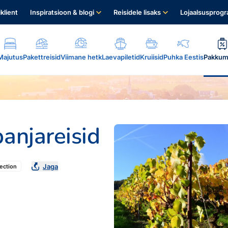
iklient
Inspiratsioon & blogi
Reisidele lisaks
Lojaalsusprog
Majutus
Pakettreisid
Viimane hetk
Laevapiletid
Kruiisid
Puhka Eestis
Pakkum
anjareisid
.
Jaga
ection