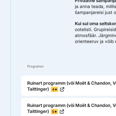
Privaatne šampanja
ja anna teada, milli
šampanjareisi just 
Kui sul oma seltskon
ootelisti. Grupireis
atmosfäär. Järgmine
orienteeruv ja võib
Programm
Ruinart programm (või Moët & Chandon, V
Taittinger)
4
Ruinart programm (või Moët & Chandon, V
Taittinger)
5