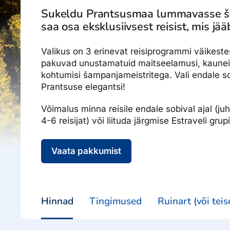
Ettevõttest, kontaktid, reisikonsultandi teenus, tule tööle, uu
Sukeldu Prantsusmaa lummavasse ša
Airalo eSIM
Platinum Club
saa osa eksklusiivsest reisist, mis j
Reisija meelespea
Püsisoodustused
Ettevõttest
Valikus on 3 erinevat reisiprogrammi väikestes
Boonuspunktid
Kontaktid
pakuvad unustamatuid maitseelamusi, kauneid
Reisikonsultandi teenus
kohtumisi šampanjameistritega. Vali endale sob
Prantsuse elegantsi!
Tule tööle
Võimalus minna reisile endale sobival ajal (ju
Uudised
4-6 reisijat) või liituda järgmise Estraveli grupi
Vaata pakkumist
Hinnad
Tingimused
Ruinart (või teis