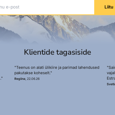
 e-post
Liitu
Klientide tagasiside
"Teenus on alati ülikiire ja parimad lahendused
"Sai
pakutakse koheselt."
vaja
."
Estr
Regiina
, 22.06.26
Svetl