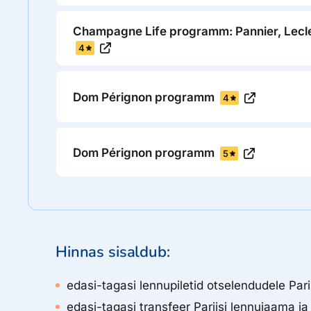
Champagne Life programm: Pannier, Lecler
4
Dom Pérignon programm
4
Dom Pérignon programm
5
Hinnas sisaldub:
edasi-tagasi lennupiletid otselendudele Pari
edasi-tagasi transfeer Pariisi lennujaama ja