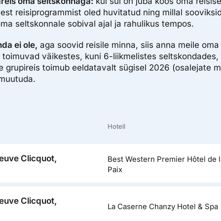
reis oma seltskonnaga:
kui sul on juba koos oma reisis
sest reisiprogrammist oled huvitatud ning millal sooviksid
oma seltskonnale sobival ajal ja rahulikus tempos.
da ei ole,
aga soovid reisile minna, siis anna meile oma 
id toimuvad väikestes, kuni 6-liikmelistes seltskondades, 
 grupireis toimub eeldatavalt sügisel 2026 (osalejate m
 muutuda.
Hotell
euve Clicquot,
Best Western Premier Hôtel de l
Paix
euve Clicquot,
La Caserne Chanzy Hotel & Spa