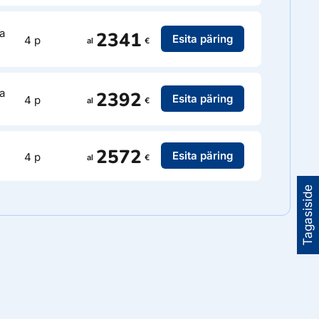
a
2341
Esita päring
4 p
al
€
a
2392
Esita päring
4 p
al
€
2572
Esita päring
4 p
al
€
Tagasiside