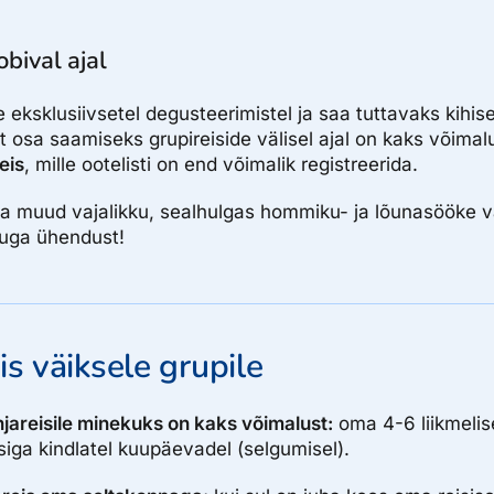
bival ajal
eksklusiivsetel degusteerimistel ja saa tuttavaks kihis
t osa saamiseks grupireiside välisel ajal on kaks võimal
eis
, mille ootelisti on end võimalik registreerida.
ja muud vajalikku, sealhulgas hommiku- ja lõunasööke va
nuga ühendust!
s väiksele grupile
jareisile minekuks on kaks võimalust:
oma 4-6 liikmelise
siga kindlatel kuupäevadel (selgumisel).