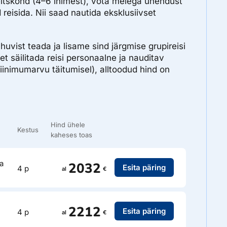
eltskond (4–6 inimest), võta meiega ühendust
 reisida. Nii saad nautida eksklusiivset
huvist teada ja lisame sind järgmise grupireisi
et säilitada reisi personaalne ja nauditav
iinimumarvu täitumisel), alltoodud hind on
Hind ühele
Kestus
kaheses toas
a
2032
Esita päring
4 p
al
€
2212
Esita päring
4 p
al
€