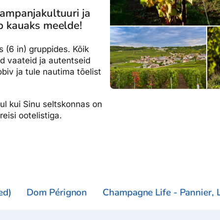
dised...
mpanjakultuuri ja
ääb kauaks meelde!
 (6 in) gruppides. Kõik
 vaateid ja autentseid
iv ja tule nautima tõelist
hul kui Sinu seltskonnas on
reisi ootelistiga.
ed)
Dom Pérignon
Champagne Life - Pannier, L