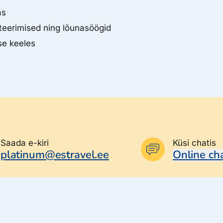
as
teerimised ning lõunasöögid
ise keeles
Saada e-kiri
Küsi chatis
platinum@estravel.ee
Online ch