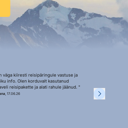
n väga kiiresti reisipäringule vastuse ja
"Sõbralik ja avat
liku info. Olen korduvalt kasutanud
vastutulek ja ki
aveli reisipakette ja alati rahule jäänud. "
soovi korral. "
ana
, 17.06.26
Kadi
, 11.06.26