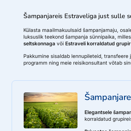
Šampanjareis Estraveliga just sulle so
Külasta maailmakuulsaid šampanjamaju, osale 
luksuslik teekond šampanja sünnipaika, milles
seltskonnaga
või
Estraveli korraldatud grupir
Pakkumine sisaldab lennupileteid, transfeere 
programm ning meie reisikonsultant võtab si
Šampanjarei
Elegantsele šampan
korraldatud grupirei