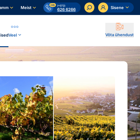
24h
(+372)
ramm
Meist
Sisene
626 6266
Võta ühendust
ised
Veel