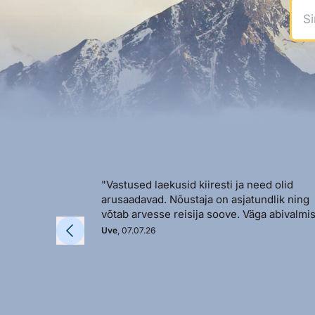
Sinu
"Vastused laekusid kiiresti ja need olid
arusaadavad. Nõustaja on asjatundlik ning
võtab arvesse reisija soove. Väga abivalmis
Uve
, 07.07.26