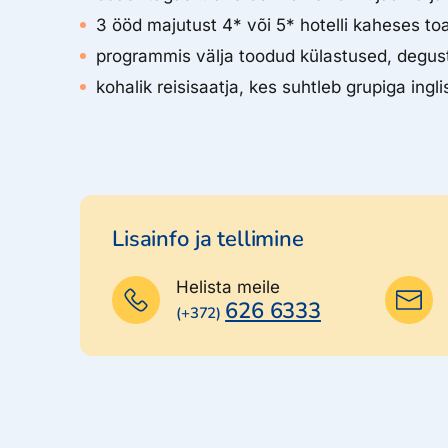
3 ööd majutust 4* või 5* hotelli kaheses to
programmis välja toodud külastused, degus
kohalik reisisaatja, kes suhtleb grupiga ingl
Lisainfo ja tellimine
Helista meile
626 6333
(+372)