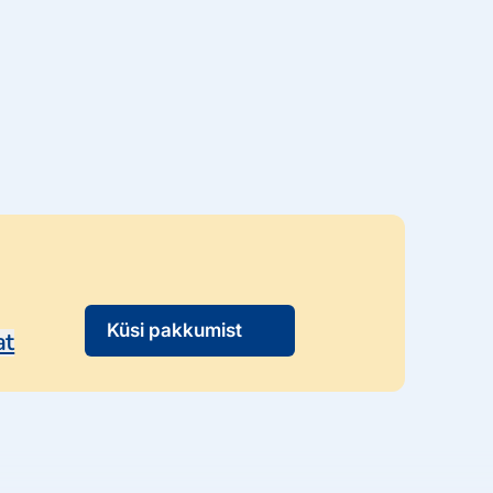
Küsi pakkumist
at