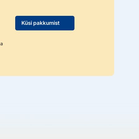
Küsi pakkumist
ga