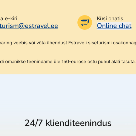
a e-kiri
Küsi chatis
eturism@estravel.ee
Online chat
päring veebis või võta ühendust Estraveli siseturismi osakonna
ardi omanikke teenindame üle 150-eurose ostu puhul alati tasuta.
24/7 klienditeenindus