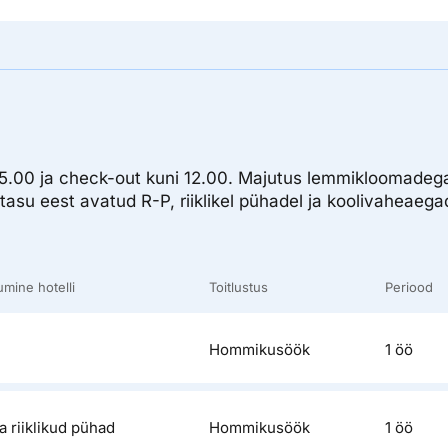
 15.00 ja check-out kuni 12.00. Majutus lemmikloomadega
tasu eest avatud R-P, riiklikel pühadel ja koolivaheaega
mine hotelli
Toitlustus
Periood
Hommikusöök
1 öö
a riiklikud pühad
Hommikusöök
1 öö