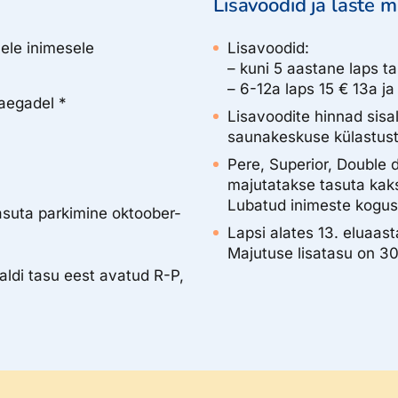
Lisavoodid ja laste m
ele inimesele
Lisavoodid:
– kuni 5 aastane laps t
– 6-12a laps 15 € 13a 
aegadel *
Lisavoodite hinnad sis
saunakeskuse külastust
Pere, Superior, Double 
majutatakse tasuta kaks
Lubatud inimeste kogus 
asuta parkimine oktoober-
Lapsi alates 13. eluaas
Majutuse lisatasu on 30
aldi tasu eest avatud R-P,