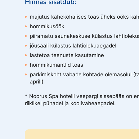
Hinnas sisaldub:
majutus kahekohalises toas üheks ööks kah
hommikusöök
piiramatu saunakeskuse külastus lahtioleku
jõusaali külastus lahtiolekuaegadel
lastetoa teenuste kasutamine
hommikumantlid toas
parkimiskoht vabade kohtade olemasolul (t
aprill)
* Noorus Spa hotelli veepargi sissepääs on er
riiklikel pühadel ja koolivaheaegadel.