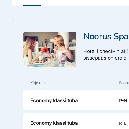
Noorus Spa
Hotelli check-in al
sissepääs on eraldi 
Kirjeldus
Saabu
Economy klassi tuba
P-N
Economy klassi tuba
R-L j