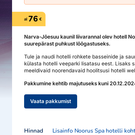
Ettevõttest, kontaktid, reisikonsultandi teenus, tule tööle, uu
Airalo eSIM
Platinum Club
76
al
€
Reisija meelespea
Püsisoodustused
Ettevõttest
Boonuspunktid
Kontaktid
Narva-Jõesuu kaunil liivarannal olev hotell 
Reisikonsultandi teenus
suurepärast puhkust lõõgastuseks.
Tule tööle
Tule ja naudi hotelli rohkete basseinide ja s
külasta hotelli veeparki lisatasu eest. Lisaks 
Uudised
meeldivaid noorendavaid hoolitsusi hotelli w
Pakkumine kehtib majutuseks kuni 20.12.202
Vaata pakkumist
Hinnad
Lisainfo Noorus Spa hotelli koh