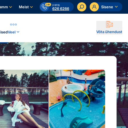
24h
(+372)
ramm
Meist
Sisene
626 6266
Võta ühendust
ised
Veel