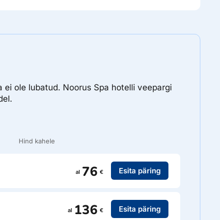
 ei ole lubatud. Noorus Spa hotelli veepargi
del.
Hind kahele
76
Esita päring
al
€
136
Esita päring
al
€