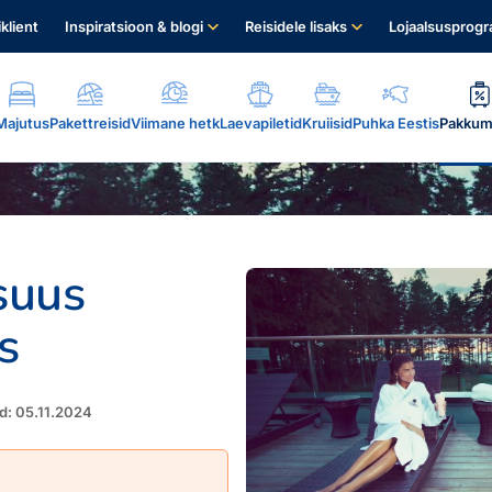
iklient
Inspiratsioon & blogi
Reisidele lisaks
Lojaalsusprog
Majutus
Pakettreisid
Viimane hetk
Laevapiletid
Kruiisid
Puhka Eestis
Pakkum
suus
s
.
d: 05.11.2024