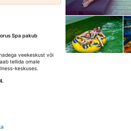
dised...
Noorus Spa pakub
aunadega veekeskust või
saab tellida omale
ellness-keskuses.
4.
ta