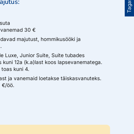
Tagasiside
ajutus:
asuta
ja vanemad 30 €
aldavad majutust, hommikusööki ja
.
de Luxe, Junior Suite, Suite tubades
 kuni 12a (k.a)last koos lapsevanematega.
toas kuni 4.
tast ja vanemaid loetakse täiskasvanuteks.
 €/öö.