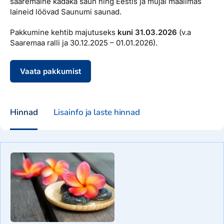
saaremaine kadaka saun ning Eestis ja mujal maailmas
laineid löövad Saunumi saunad.
Pakkumine kehtib majutuseks
kuni 31.03.2026
(v.a
Saaremaa ralli ja 30.12.2025 – 01.01.2026).
Vaata pakkumist
Hinnad
Lisainfo ja laste hinnad