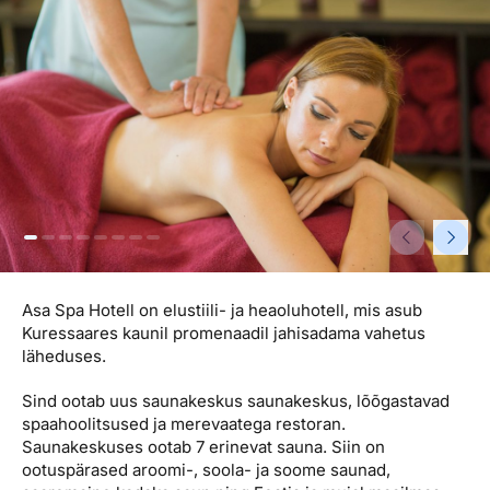
Reisitarvete e-pood
Meist
Kuldkaart
Ettevõttest, kontaktid, reisikonsultandi teenus, tule
Airalo eSIM
Platinum Club
tööle, uudised...
Reisija meelespea
Püsisoodustused
Ettevõttest
Boonuspunktid
Kontaktid
Reisikonsultandi teenus
Tule tööle
Uudised
Asa Spa Hotell on elustiili- ja heaoluhotell, mis asub
Kuressaares kaunil promenaadil jahisadama vahetus
läheduses.
Sind ootab uus saunakeskus saunakeskus, lõõgastavad
spaahoolitsused ja merevaatega restoran.
Saunakeskuses ootab 7 erinevat sauna. Siin on
ootuspärased aroomi-, soola- ja soome saunad,