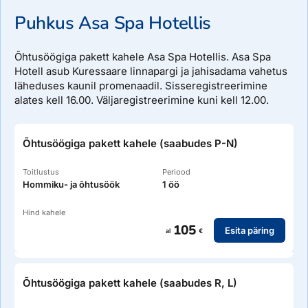
Puhkus Asa Spa Hotellis
Õhtusöögiga pakett kahele Asa Spa Hotellis. Asa Spa
Hotell asub Kuressaare linnapargi ja jahisadama vahetus
läheduses kaunil promenaadil. Sisseregistreerimine
alates kell 16.00. Väljaregistreerimine kuni kell 12.00.
Õhtusöögiga pakett kahele (saabudes P-N)
Toitlustus
Periood
Hommiku- ja õhtusöök
1 öö
Hind kahele
105
Esita päring
al
€
Õhtusöögiga pakett kahele (saabudes R, L)