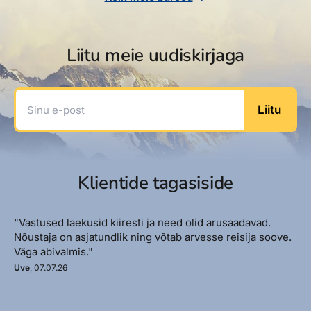
Liitu meie uudiskirjaga
Sinu e-post
Liitu
Klientide tagasiside
"Vastused laekusid kiiresti ja need olid arusaadavad.
Nõustaja on asjatundlik ning võtab arvesse reisija soove.
Väga abivalmis."
Uve
, 07.07.26