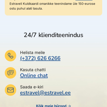
Estraveli Kuldkaardi omanikke teenindame üle 150-eurose
ostu puhul alati tasuta.
24/7 klienditeenindus
Helista meile
(+372) 626 6266
Kasuta chatti
Online chat
Saada e-kiri
estravel@estravel.ee
Kõik meie bürood