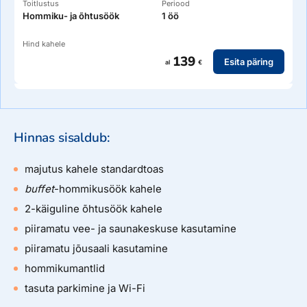
Toitlustus
Periood
Hommiku- ja õhtusöök
1 öö
Hind kahele
139
Esita päring
al
€
Hinnas sisaldub:
majutus kahele standardtoas
buffet
-hommikusöök kahele
2-käiguline õhtusöök kahele
piiramatu vee- ja saunakeskuse kasutamine
piiramatu jõusaali kasutamine
hommikumantlid
tasuta parkimine ja Wi-Fi