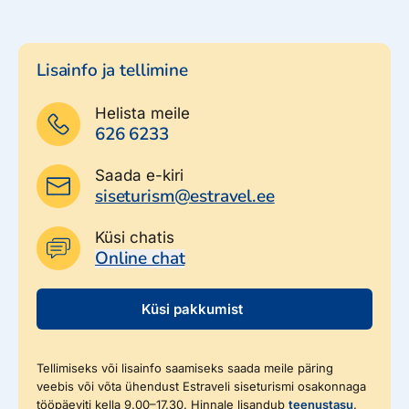
Lisainfo ja tellimine
Helista meile
626 6233
Saada e-kiri
siseturism@estravel.ee
Küsi chatis
Online chat
Küsi pakkumist
Tellimiseks või lisainfo saamiseks saada meile päring
veebis või võta ühendust Estraveli siseturismi osakonnaga
tööpäeviti kella 9.00–17.30. Hinnale lisandub
teenustasu
.