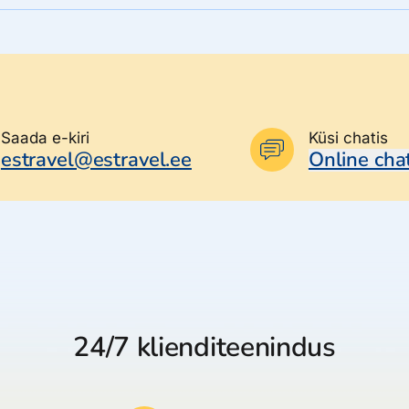
Saada e-kiri
Küsi chatis
estravel@estravel.ee
Online cha
24/7 klienditeenindus