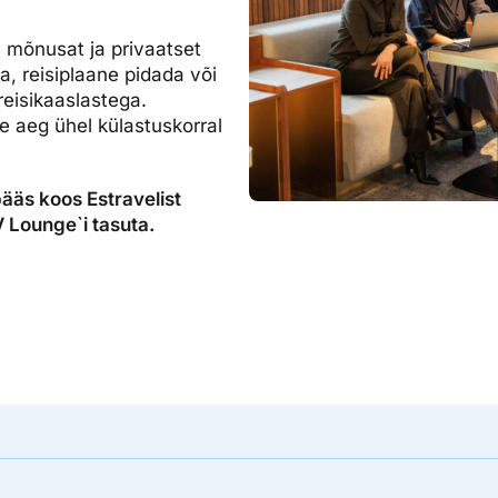
dised...
 mõnusat ja privaatset
, reisiplaane pidada või
 reisikaaslastega.
e aeg ühel külastuskorral
pääs koos Estravelist
 Lounge`i tasuta.