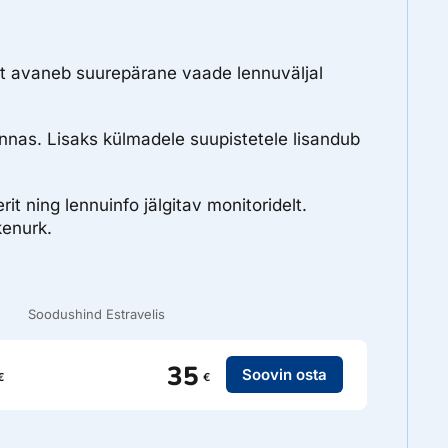
ast avaneb suurepärane vaade lennuväljal
nnas. Lisaks külmadele suupistetele lisandub
t ning lennuinfo jälgitav monitoridelt.
enurk.
Soodushind Estravelis
35
Soovin osta
€
€