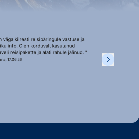
n väga kiiresti reisipäringule vastuse ja
"Sõbralik ja avat
liku info. Olen korduvalt kasutanud
vastutulek ja ki
aveli reisipakette ja alati rahule jäänud. "
soovi korral. "
ana
, 17.06.26
Kadi
, 11.06.26