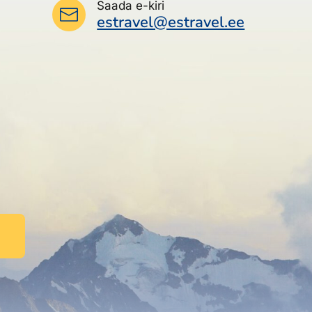
Saada e-kiri
estravel@estravel.ee