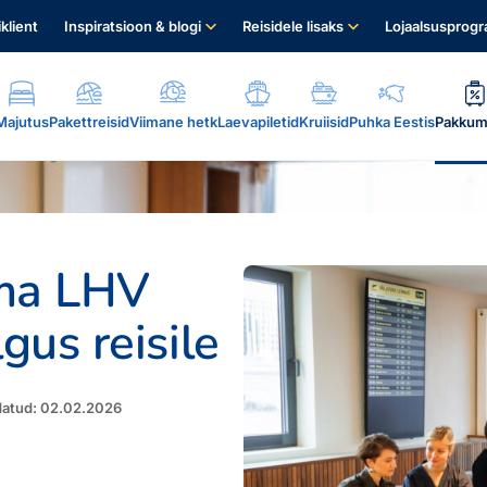
iklient
Inspiratsioon & blogi
Reisidele lisaks
Lojaalsusprog
Majutus
Pakettreisid
Viimane hetk
Laevapiletid
Kruiisid
Puhka Eestis
Pakkum
ama LHV
us reisile
.
datud: 02.02.2026