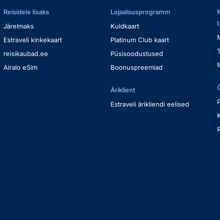
Reisidele lisaks
Lojaalsusprogramm
Järelmaks
Kuldkaart
Estraveli kinkekaart
Platinum Club kaart
reisikaubad.ee
Püsisoodustused
Airalo eSim
Boonuspreemiad
Äriklient
Estraveli ärikliendi eelised