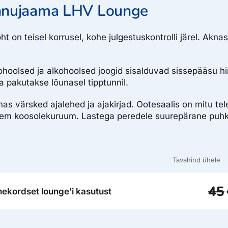
ennujaama LHV Lounge
t on teisel korrusel, kohe julgestuskontrolli järel. Akn
ohoolsed ja alkohoolsed joogid sisalduvad sissepääsu hi
a pakutakse lõunasel tipptunnil.
 värsked ajalehed ja ajakirjad. Ootesaalis on mitu teleri
em koosolekuruum. Lastega peredele suurepärane puhk
Tavahind ühele
45
hekordset lounge’i kasutust