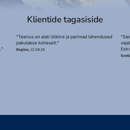
Klientide tagasiside
"Teenus on alati ülikiire ja parimad lahendused
"Sai
pakutakse koheselt."
vaja
."
Estr
Regiina
, 22.06.26
Svetl