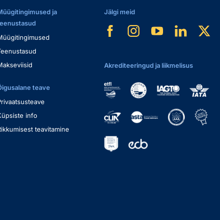
Müügitingimused ja
Jälgi meid
teenustasud
Müügitingimused
Teenustasud
Makseviisid
Akrediteeringud ja liikmelisus
Õigusalane teave
Privaatsusteave
Küpsiste info
Rikkumisest teavitamine