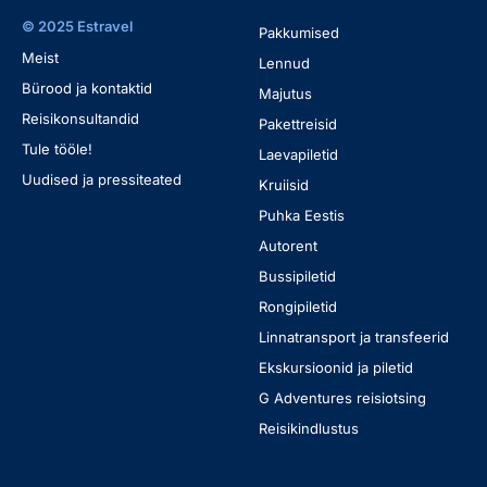
© 2025 Estravel
Pakkumised
Meist
Lennud
Bürood ja kontaktid
Majutus
Reisikonsultandid
Pakettreisid
Tule tööle!
Laevapiletid
Uudised ja pressiteated
Kruiisid
Puhka Eestis
Autorent
Bussipiletid
Rongipiletid
Linnatransport ja transfeerid
Ekskursioonid ja piletid
G Adventures reisiotsing
Reisikindlustus