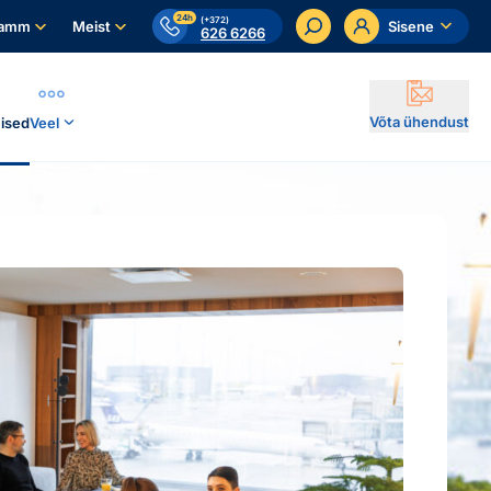
24h
(+372)
ramm
Meist
Sisene
626 6266
Võta ühendust
ised
Veel