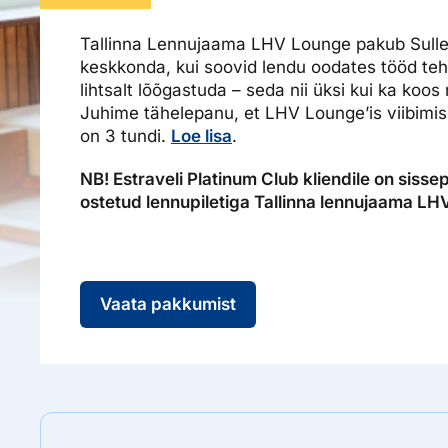
Ettevõttest, kontaktid, reisikonsultandi teenus, tule tööle, uu
Airalo eSIM
Platinum Club
Tallinna Lennujaama LHV Lounge pakub Sulle
keskkonda, kui soovid lendu oodates tööd teha
Reisija meelespea
Püsisoodustused
Ettevõttest
lihtsalt lõõgastuda – seda nii üksi kui ka koos
Boonuspunktid
Kontaktid
Juhime tähelepanu, et LHV Lounge’is viibimis
on 3 tundi.
Loe lisa
.
Reisikonsultandi teenus
NB! Estraveli Platinum Club kliendile on sisse
Tule tööle
ostetud lennupiletiga Tallinna lennujaama LHV
Uudised
Vaata pakkumist
Hinnad