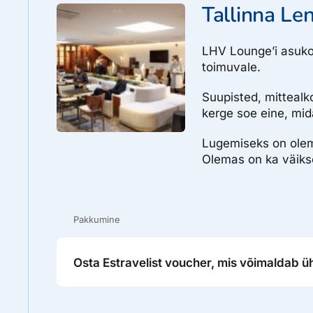
Tallinna L
LHV Lounge’i asukoh
toimuvale.
Suupisted, mittealk
kerge soe eine, mid
Lugemiseks on olemas
Olemas on ka väiks
Pakkumine
Osta Estravelist voucher, mis võimaldab ü