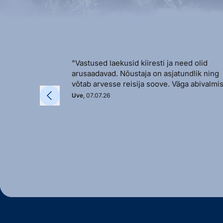
"Vastused laekusid kiiresti ja need olid
arusaadavad. Nõustaja on asjatundlik ning
võtab arvesse reisija soove. Väga abivalmis
Uve
, 07.07.26