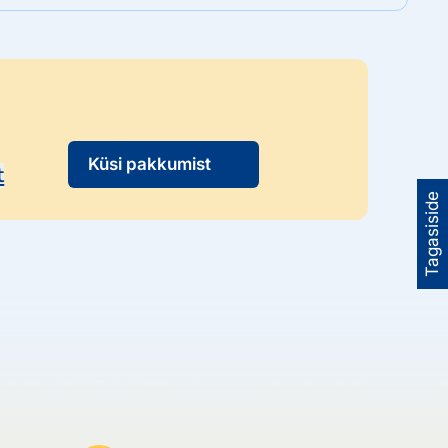
Küsi pakkumist
t
Tagasiside