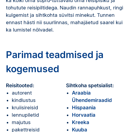
ka kõiki oma sõpru-tuttavaid oma reisipisiku ja
tohutute reisipiltidega. Naudin rannapuhkust, ringi
kulgemist ja sihtkohta süvitsi minekut. Tunnen
ennast hästi nii suurlinnas, mahajäetud saarel kui
ka lumistel nõlvadel.
Parimad teadmised ja
kogemused
Reisitooted:
Sihtkoha spetsialist:
autorent
Araabia
kindlustus
Ühendemiraadid
kruiisireisid
Hispaania
lennupiletid
Horvaatia
majutus
Kreeka
pakettreisid
Kuuba