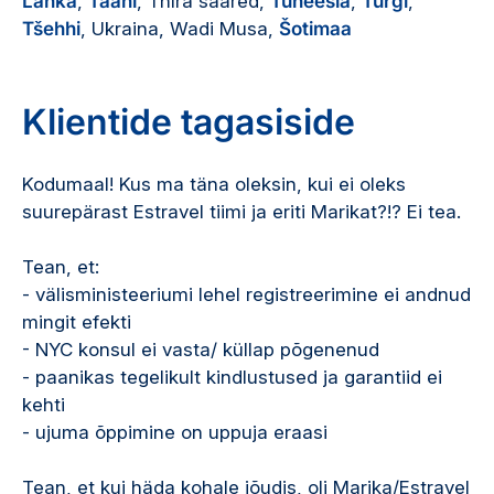
Lanka
,
Taani
, Thíra saared,
Tuneesia
,
Türgi
,
Tšehhi
, Ukraina, Wadi Musa,
Šotimaa
Klientide tagasiside
Kodumaal! Kus ma täna oleksin, kui ei oleks
suurepärast Estravel tiimi ja eriti Marikat?!? Ei tea.
Tean, et:
- välisministeeriumi lehel registreerimine ei andnud
mingit efekti
- NYC konsul ei vasta/ küllap põgenenud
- paanikas tegelikult kindlustused ja garantiid ei
kehti
- ujuma õppimine on uppuja eraasi
Tean, et kui häda kohale jõudis, oli Marika/Estravel