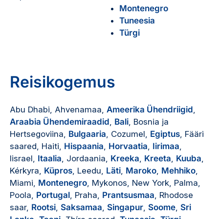
Montenegro
Tuneesia
Türgi
Reisikogemus
Abu Dhabi, Ahvenamaa,
Ameerika Ühendriigid
,
Araabia Ühendemiraadid
,
Bali
, Bosnia ja
Hertsegoviina,
Bulgaaria
, Cozumel,
Egiptus
, Fääri
saared, Haiti,
Hispaania
,
Horvaatia
,
Iirimaa
,
Iisrael,
Itaalia
, Jordaania,
Kreeka
,
Kreeta
,
Kuuba
,
Kérkyra,
Küpros
, Leedu,
Läti
,
Maroko
,
Mehhiko
,
Miami,
Montenegro
, Mykonos, New York, Palma,
Poola,
Portugal
, Praha,
Prantsusmaa
, Rhodose
saar,
Rootsi
,
Saksamaa
,
Singapur
,
Soome
,
Sri