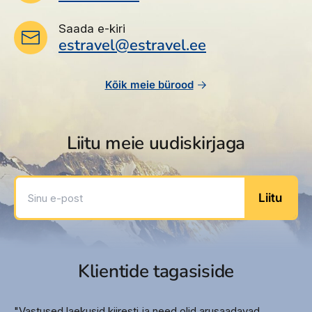
Saada e-kiri
estravel@estravel.ee
Kõik meie bürood
Liitu meie uudiskirjaga
Sinu e-post
Liitu
Klientide tagasiside
"Vastused laekusid kiiresti ja need olid arusaadavad.