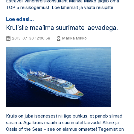
Estraveli vanemreisikonsultant Marika Mikko jagab oma
TOP 5 reisikogemust. Loe lähemalt ja vaata reisipilte.
Loe edasi...
Kruiisile maailma suurimate laevadega!
2013-07-30 12:00:58
Marika Mikko
Kruiis on juba iseenesest nii äge puhkus, et paneb silmad
särama. Aga kruiis maailma suurimatel laevadel Allure ja
Oasis of the Seas – see on elamus omaette! Tegemist on