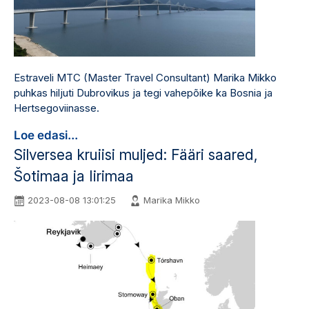
Estraveli MTC (Master Travel Consultant) Marika Mikko
puhkas hiljuti Dubrovikus ja tegi vahepõike ka Bosnia ja
Hertsegoviinasse.
Loe edasi...
Silversea kruiisi muljed: Fääri saared,
Šotimaa ja Iirimaa
2023-08-08 13:01:25
Marika Mikko