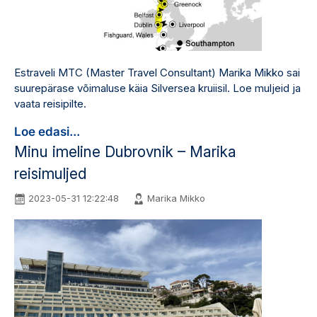
Estraveli MTC (Master Travel Consultant) Marika Mikko sai
suurepärase võimaluse käia Silversea kruiisil. Loe muljeid ja
vaata reisipilte.
Loe edasi...
Minu imeline Dubrovnik – Marika
reisimuljed
2023-05-31 12:22:48
Marika Mikko