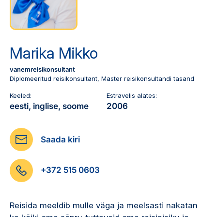
Reisitarvete e-pood
Meist
Kuldkaart
Ettevõttest, kontaktid, reisikonsultandi teenus, tule
Airalo eSIM
Platinum Club
tööle, uudised...
Reisija meelespea
Püsisoodustused
Marika Mikko
Ettevõttest
Boonuspunktid
vanemreisikonsultant
Kontaktid
Diplomeeritud reisikonsultant, Master reisikonsultandi tasand
Reisikonsultandi teenus
Keeled:
Estravelis alates:
eesti, inglise, soome
2006
Tule tööle
Uudised
Saada kiri
+372 515 0603
Reisida meeldib mulle väga ja meelsasti nakatan