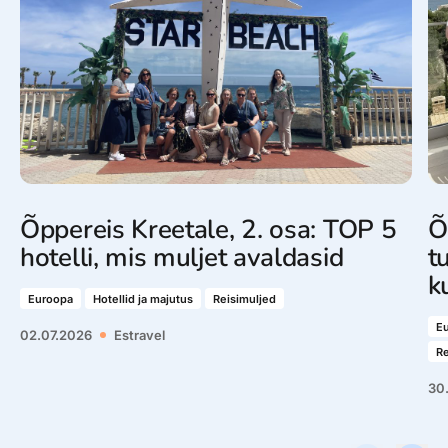
Õppereis Kreetale, 2. osa: TOP 5
Õ
hotelli, mis muljet avaldasid
t
k
Euroopa
Hotellid ja majutus
Reisimuljed
E
02.07.2026
Estravel
Re
30