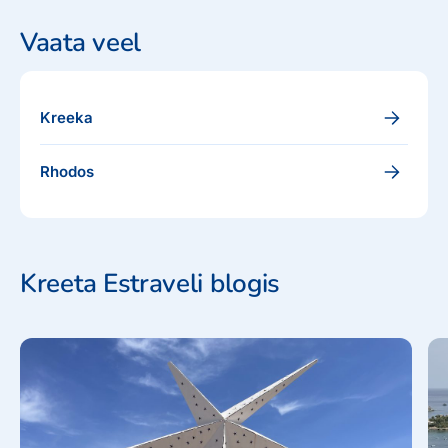
külastamist. Lääne-Kreetal on saare
kauneimad
Vaata veel
rannad
, piirkonnas kasvatatakse oliive ja tsitrusvilju.
Kreeka
Rhodos
Kreeta Estraveli blogis