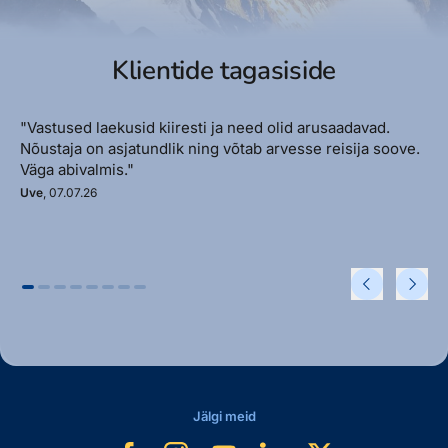
Klientide tagasiside
"Vastused laekusid kiiresti ja need olid arusaadavad.
Nõustaja on asjatundlik ning võtab arvesse reisija soove.
Väga abivalmis."
Uve
, 07.07.26
Jälgi meid