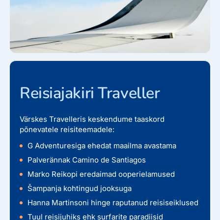
Reisiajakiri Traveller
Värskes Travelleris keskendume taaskord
põnevatele reisiteemadele:
G Adventuresiga ehedat maailma avastama
Palverännak Camino de Santiagos
Marko Reikopi eredaimad ooperielamused
Šampanja kohtingud jooksuga
Hanna Martinsoni hinge raputanud reisiseiklused
Tuul reisijuhiks ehk surfarite paradiisid