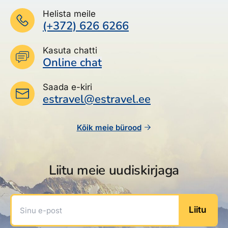
Helista meile
(+372) 626 6266
Kasuta chatti
Online chat
Saada e-kiri
estravel@estravel.ee
Kõik meie bürood
Liitu meie uudiskirjaga
Sinu e-post
Liitu