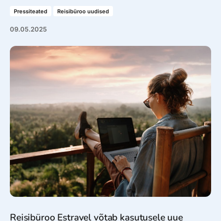
Pressiteated
Reisibüroo uudised
09.05.2025
Reisibüroo Estravel võtab kasutusele uue