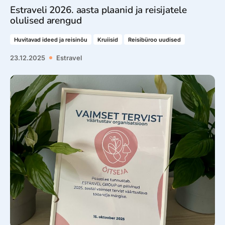
Estraveli 2026. aasta plaanid ja reisijatele
olulised arengud
Huvitavad ideed ja reisinõu
Kruiisid
Reisibüroo uudised
23.12.2025
Estravel