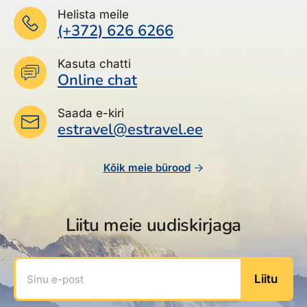
Helista meile
(+372) 626 6266
Kasuta chatti
Online chat
Saada e-kiri
estravel@estravel.ee
Kõik meie bürood
Liitu meie uudiskirjaga
Sinu e-post
Liitu