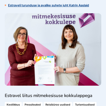
Estraveli turunduse ja avalike suhete juht Katrin Aaslaid
Estravel liitus mitmekesisuse kokkuleppega
Kestlikkus
Pressiteated
Reisibüroo uudised
Turismiuudised