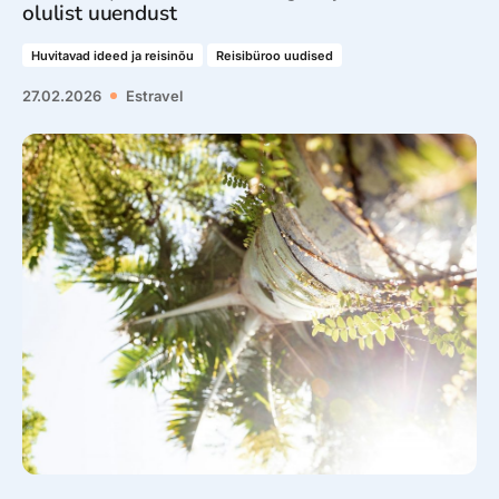
olulist uuendust
Huvitavad ideed ja reisinõu
Reisibüroo uudised
27.02.2026
Estravel