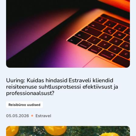
Reisitarvete e-pood
Meist
Kuldkaart
Ettevõttest, kontaktid, reisikonsultandi teenus, tule
Airalo eSIM
Platinum Club
tööle, uudised...
Reisija meelespea
Püsisoodustused
Ettevõttest
Boonuspunktid
Kontaktid
Reisikonsultandi teenus
Tule tööle
Uuring: Kuidas hindasid Estraveli kliendid
Uudised
reisiteenuse suhtlusprotsessi efektiivsust ja
professionaalsust?
Reisibüroo uudised
05.05.2026
Estravel