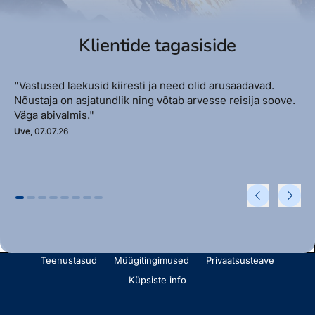
Klientide tagasiside
"Vastused laekusid kiiresti ja need olid arusaadavad.
Nõustaja on asjatundlik ning võtab arvesse reisija soove.
Väga abivalmis."
Uve
, 07.07.26
Jälgi meid
© 2025 Estravel
Meist
Bürood ja kontaktid
Reisikonsultandid
Tule tööle!
Uudised ja pressiteated
Teenustasud
Müügitingimused
Privaatsusteave
Küpsiste info