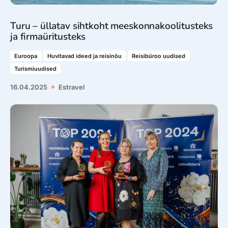
Turu – üllatav sihtkoht meeskonnakoolitusteks
ja firmaüritusteks
Euroopa
Huvitavad ideed ja reisinõu
Reisibüroo uudised
Turismiuudised
16.04.2025
Estravel