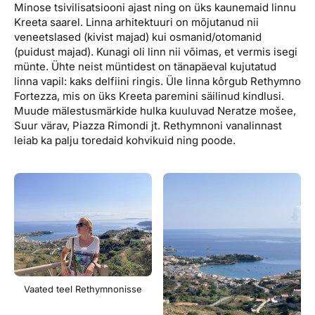
Minose tsivilisatsiooni ajast ning on üks kaunemaid linnu
Kreeta saarel. Linna arhitektuuri on mõjutanud nii
veneetslased (kivist majad) kui osmanid/otomanid
(puidust majad). Kunagi oli linn nii võimas, et vermis isegi
münte. Ühte neist müntidest on tänapäeval kujutatud
linna vapil: kaks delfiini ringis. Üle linna kôrgub Rethymno
Fortezza, mis on üks Kreeta paremini säilinud kindlusi.
Muude mälestusmärkide hulka kuuluvad Neratze mošee,
Suur värav, Piazza Rimondi jt. Rethymnoni vanalinnast
leiab ka palju toredaid kohvikuid ning poode.
Vaated teel Rethymnonisse