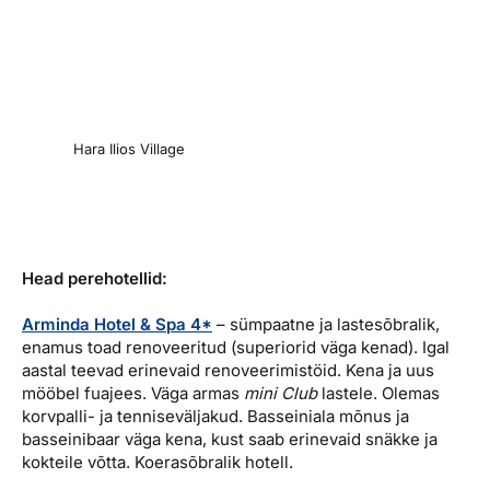
Hara Ilios Village
Head perehotellid:
Arminda Hotel & Spa 4*
– sümpaatne ja lastesõbralik,
enamus toad renoveeritud (superiorid väga kenad). Igal
aastal teevad erinevaid renoveerimistöid. Kena ja uus
mööbel fuajees. Väga armas
mini Club
lastele. Olemas
korvpalli- ja tenniseväljakud. Basseiniala mõnus ja
basseinibaar väga kena, kust saab erinevaid snäkke ja
kokteile võtta. Koerasõbralik hotell.