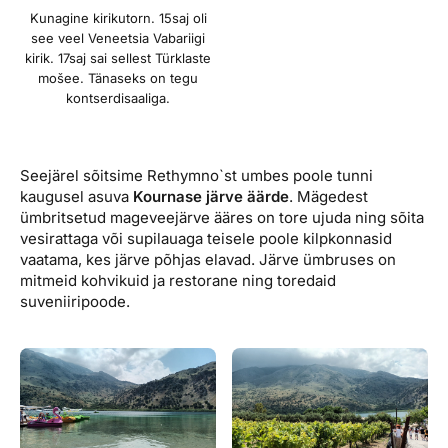
Kunagine kirikutorn. 15saj oli
see veel Veneetsia Vabariigi
kirik. 17saj sai sellest Türklaste
mošee. Tänaseks on tegu
kontserdisaaliga.
Seejärel sõitsime Rethymno`st umbes poole tunni
kaugusel asuva
Kournase järve äärde
. Mägedest
ümbritsetud mageveejärve ääres on tore ujuda ning sõita
vesirattaga või supilauaga teisele poole kilpkonnasid
vaatama, kes järve põhjas elavad. Järve ümbruses on
mitmeid kohvikuid ja restorane ning toredaid
suveniiripoode.