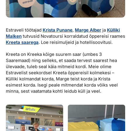
Estraveli töötajad
Krista Punane
,
Marge Alber
ja
Külliki
Malken
tutvusid Novatoursi korraldatud õppereisi raames
Kreeta saarega
. Loe reisimuljeid ja hotellisoovitusi.
Kreeta on Kreeka kõige suurem saar (umbes 3
Saaremaad) ning selleks, et saada tervest saarest hea
ülevaade, tuleb seal käia mitmeid kordi. Meie olime
Estravelist seekordsel Kreeta õppereisil kolmekesi
–
Külliki kolmandat korda, Marge teist korda ja Krista
esimest korda. Isegi peale mitmendat korda võiks veel
minna, sest vaatamata kohti leidub küll ja veel.