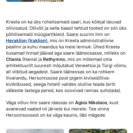
Kreeta on ka üks rohelisemaid saari, kus kõikjal laiuvad
oliivisalud. Oliivõli ja selle baasil tehtud tooted on siin üks
põhilisemaid müügiartikleid. Saare suurim linn on
Heraklion (Iraklion)
, mis on Kreeta administratiivne
pealinn ja kuhu maandus ka meie lennuk. Ühed Kreeta
ilusamad linnad jäävad aga saare lääneosasse, milleks on
Chania
(Hania) ja
Rethymno
, mis on mõlemad oma
arhitektuurilt suuresti mõjutatud Veneetsia ja Türgi võimu
all viibitud aegadest. Saare lääneosas on ka rohkem
liivarandu, Hersonissose pool pigem kivised/liiva-
kiviklibused, seega hotelli valides oluline teada (eriti
väikeste lastega pered, kes soovivad rannas sulistada).
Väga võluv linn saare idaosas on
Agios Nikolaos
, kust
avanevad vaated nii järvele kui merele. Tee sinna
Hersonissosest on ka väga kaunis, läbi mägede.