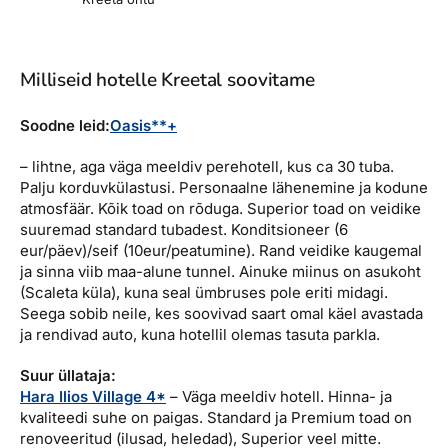
Milliseid hotelle Kreetal soovitame
Soodne leid:
Oasis**+
– lihtne, aga väga meeldiv perehotell, kus ca 30 tuba.
Palju korduvkülastusi. Personaalne lähenemine ja kodune
atmosfäär. Kõik toad on rõduga. Superior toad on veidike
suuremad standard tubadest. Konditsioneer (6
eur/päev)/seif (10eur/peatumine). Rand veidike kaugemal
ja sinna viib maa-alune tunnel. Ainuke miinus on asukoht
(Scaleta küla), kuna seal ümbruses pole eriti midagi.
Seega sobib neile, kes soovivad saart omal käel avastada
ja rendivad auto, kuna hotellil olemas tasuta parkla.
Suur üllataja:
Hara Ilios Village 4*
– Väga meeldiv hotell. Hinna- ja
kvaliteedi suhe on paigas. Standard ja Premium toad on
renoveeritud (ilusad, heledad), Superior veel mitte.