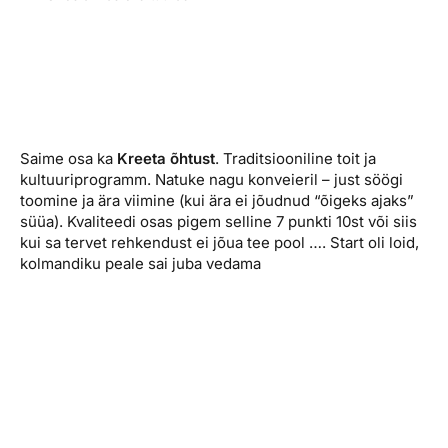
Saime osa ka
Kreeta õhtust
. Traditsiooniline toit ja
kultuuriprogramm. Natuke nagu konveieril – just söögi
toomine ja ära viimine (kui ära ei jõudnud “õigeks ajaks”
süüa). Kvaliteedi osas pigem selline 7 punkti 10st või siis
kui sa tervet rehkendust ei jõua tee pool …. Start oli loid,
kolmandiku peale sai juba vedama