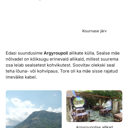
Kournase järv
Edasi suundusime
Argyroupoli
allikate külla. Sealse mäe
nõlvadel on kõiksugu erinevaid allikaid, millest suurema
osa leiab sealsetest kohvikutest. Soovitav olekski seal
teha lõuna- või kohvipaus. Tore oli ka mäe sisse rajatud
imeväike kabel.
Argyroupolise allikad