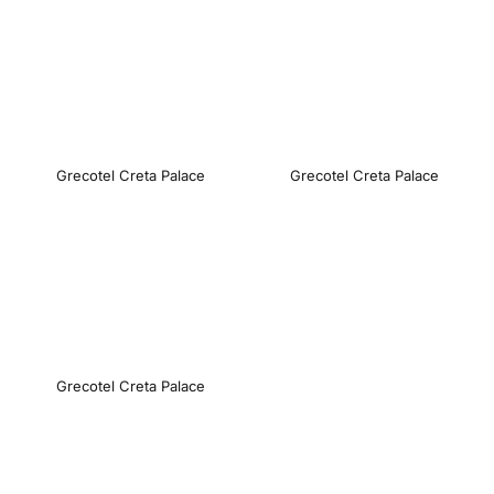
Grecotel Creta Palace
Grecotel Creta Palace
Jälgi meid
© 2025 Estravel
Meist
Bürood ja kontaktid
Reisikonsultandid
Tule tööle!
Uudised ja pressiteated
Grecotel Creta Palace
Teenustasud
Müügitingimused
Privaatsusteave
Küpsiste info