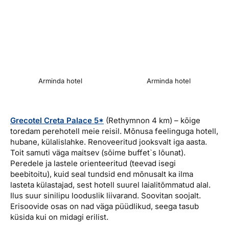
Arminda hotel
Arminda hotel
Grecotel Creta Palace 5*
(Rethymnon 4 km) – kõige
toredam perehotell meie reisil. Mõnusa feelinguga hotell,
hubane, külalislahke. Renoveeritud jooksvalt iga aasta.
Toit samuti väga maitsev (sõime buffet`s lõunat).
Peredele ja lastele orienteeritud (teevad isegi
beebitoitu), kuid seal tundsid end mõnusalt ka ilma
lasteta külastajad, sest hotell suurel laialitõmmatud alal.
Ilus suur sinilipu looduslik liivarand. Soovitan soojalt.
Erisoovide osas on nad väga püüdlikud, seega tasub
küsida kui on midagi erilist.