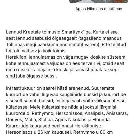
Agios Nikolaos ostutänav
Lennud Kreetale toimusid Smartlynx`iga. Kurta ei saa,
sest lennud saabusid õigeaegselt (tagasilend maandus
Tallinnas isegi paarkümmend minutit varem). Ette tellitud
toit oli maitsev ja kõik toimis.
Heraklioni lennujaamas on väga mugav kioskite süsteem,
kohe lennujaamast väljudes on ees terve rivi, otsid sealt
oma reisikorraldaja n-ö kioski ja samast juhatataksegi
sind juba õigesse bussi.
Infrastruktuur on saarel hästi arenenud. Suuremate
kuurortide vahel liiguvad kaugliinide bussid ja kuurortide
siseselt samuti bussid, millega saab sõita väiksematesse
küladesse. Meie külastasime nädala jooksul järgmisi
kuurordeid: Rethymno, Hersonissos, Analipsis, Anissaras,
Gouves, Malia, Stalida, Agios Nikolaos ja Elounda.
Kuurortide kaugused pealinnast Heraklionist:
Hersonissos u 26 km kaugusel, Rethymno u 80 km