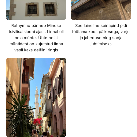
Rethymno pärineb Minose
See laineline seinapind pidi
tsivilisatsiooni ajast. Linnal oli
töötama koos päikesega, varju
oma münte. Ühte neist
ja jaheduse ning sooja
müntidest on kujutatud linna
juhtimiseks
vapil kaks delfiini ringis