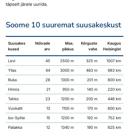
täpselt järele uurida.
Soome 10 suuremat suusakeskust
Suusakes
Nõlvade
Max.
Kõrguste
Kaugus
kused
arv
pikkus
vahe
Helsingist
Levi
45
2500 m
325 m
1007 km
Yllas
44
3000 m
463 m
983 km
Ruka
28
1300 m
201 m
800 km
Himos
21
950 m
140 m
220 km
Tahko
23
1200 m
200 m
446 km
Vuokatti
13
1100 m
170 m
600 km
Iso-Syöte
15
1200 m
192 m
752 km
Paljakka
12
1340 m
190 m
625 km