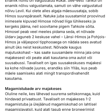
Enamik nõlvu on valgustatud Rukal. See-eest Tahkol on
enamik nõlvu valgustamata, samuti on vähe valgustatud
nõlvu Levil. Kui olete alles algaja mäesuusataja, sobib
Himos suurepäraselt. Natuke juba suusatamist proovinud
inimesele kipuvad Himose nõlvad liiga lühikeseks ja
kergeks jääma, neil soovitame pigem Tahkole sõita.
Himosel peab veel meeles pidama seda, et nõlvade
üldarv jaguneb 2 keskuse vahel – Länsi-Himos ja Pohjois-
Himos ja väljaspool tipphooaega on nädala sees avatud
ainult üks neist keskustest. Nõlvade kaugus
majutuskohast – kas saate suusamäele minna jala oma
majakesest või peate alati kasutama oma autot või
suusabussi. Tavaliselt on igas suusakeskuses majakesi
ka kohe nõlvade juures, erandiks siin Ylläs, kus peab
mäele saamiseks alati mingit transpordivahendit
kasutama.
Magamistubade arv majakeses
Oluline neile, kes lähevad suurema seltskonnaga, kuid
hindavad privaatsust. Tavaliselt on majakeses 1-2
magamistuba ja ülejäänud magamiskohad on lahtisel
magamislavatsil, kuid alati tasub enne broneerimist