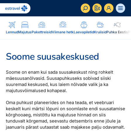
ET
RU
EN
Lennud
Majutus
Pakettreisid
Viimane hetk
Laevapiletid
Kruiisid
Puhka Eestis
P
Äriklient
Kuidas saada ärikliendiks, eelised, teenused...
Soome suusakeskused
Inspiratsioon & blogi
Blogi, sihtkohad, podcastid, ajakiri, uudiskiri...
Soome on enam kui sada suusakeskust ning rohkelt
mäesuusanõlvasid. Suusapuhkuseks sobivad siiski
suuremad keskused, kus laiem nõlvade valik ja ka
Reisidele lisaks
Blogi
majutusvõimalused kohapeal.
Järelmaks, Estraveli kinkekaart, Airalo eSim,
Sihtkohad
reisikaubad.ee...
Oma puhkust planeerides on hea teada, et veebruari
Podcastid
keskelt kuni märtsi lõpuni on soomlaste endi suusatamise
Lojaalsusprogramm
Järelmaks
kõrghooaeg, mistõttu ka majutuse hinnad on siis
Uudiskiri
tunduvalt kõrgemad, seevastu detsembris enne jõule ja
Boonuspunktid, Kuldkaart, Platinum kaart...
Estraveli kinkekaart
jaanuaris pärast uutaastat saab majakese palju odavamalt.
Reisiajakiri Traveller