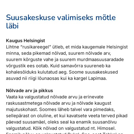
Reisitarvete e-pood
Meist
Kuldkaart
Ettevõttest, kontaktid, reisikonsultandi teenus, tule
Suusakeskuse valimiseks mõtle
Airalo eSIM
Platinum Club
tööle, uudised...
läbi
Reisija meelespea
Püsisoodustused
Ettevõttest
Boonuspunktid
Kaugus Helsingist
Kontaktid
Lihtne “rusikareegel” ütleb, et mida kaugemale Helsingist
minna, seda pikemad nõlvad, suurem nõlvade arv,
Reisikonsultandi teenus
suurem kõrguste vahe ja suurem murdmaasuusaradade
võrgustik ees ootab. Kuid samavõrra suureneb ka
Tule tööle
kohalesõiduks kulutatud aeg. Soome suusakeskused
asuvad nii riigi lõunaosas kui ka kargel Lapimaa.
Uudised
Nõlvade arv ja pikkus
Vaata ka valgustatud nõlvade arvu ja erinevate
raskusastmetega nõlvade arvu ja nõlvade kaugust
majutuskohast. Soomes läheb talvel vara pimedaks,
sellepärast on oluline, et kui kavatsete veeta terved pikad
päevad suusamäel, oleks seal ka enamik suusanõlvu
valgustatud. Kõik nõlvad on valgustatud nt. Himosel.