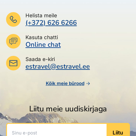
Reisitarvete e-pood
Meist
Kuldkaart
Ettevõttest, kontaktid, reisikonsultandi teenus, tule
Helista meile
Airalo eSIM
Platinum Club
tööle, uudised...
(+372) 626 6266
Reisija meelespea
Püsisoodustused
Ettevõttest
Kasuta chatti
Boonuspunktid
Online chat
Kontaktid
Reisikonsultandi teenus
Saada e-kiri
estravel@estravel.ee
Tule tööle
Uudised
Kõik meie bürood
Liitu meie uudiskirjaga
Sinu e-post
Liitu