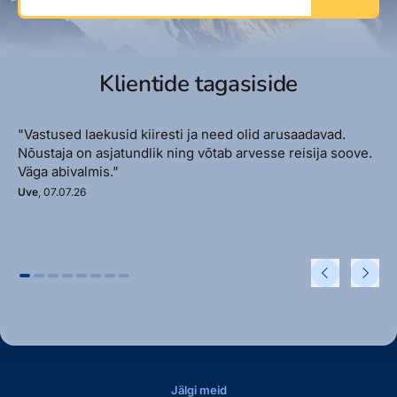
Klientide tagasiside
"Vastused laekusid kiiresti ja need olid arusaadavad.
Nõustaja on asjatundlik ning võtab arvesse reisija soove.
Väga abivalmis."
Uve
, 07.07.26
Jälgi meid