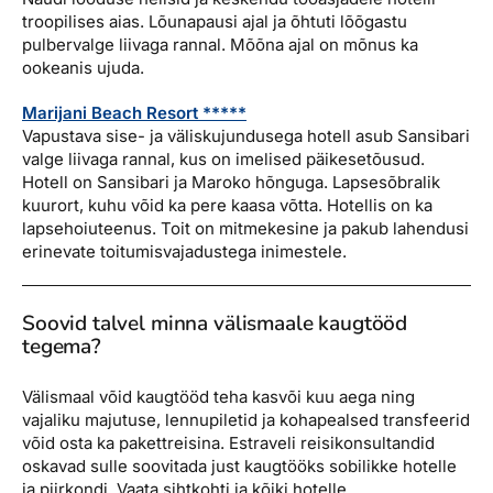
troopilises aias. Lõunapausi ajal ja õhtuti lõõgastu
pulbervalge liivaga rannal. Mõõna ajal on mõnus ka
ookeanis ujuda.
Marijani Beach Resort *****
Vapustava sise- ja väliskujundusega hotell asub Sansibari
valge liivaga rannal, kus on imelised päikesetõusud.
Hotell on Sansibari ja Maroko hõnguga. Lapsesõbralik
kuurort, kuhu võid ka pere kaasa võtta. Hotellis on ka
lapsehoiuteenus. Toit on mitmekesine ja pakub lahendusi
erinevate toitumisvajadustega inimestele.
Soovid talvel minna välismaale kaugtööd
tegema?
Välismaal võid kaugtööd teha kasvõi kuu aega ning
vajaliku majutuse, lennupiletid ja kohapealsed transfeerid
võid osta ka pakettreisina. Estraveli reisikonsultandid
oskavad sulle soovitada just kaugtööks sobilikke hotelle
ja piirkondi. Vaata sihtkohti ja kõiki hotelle