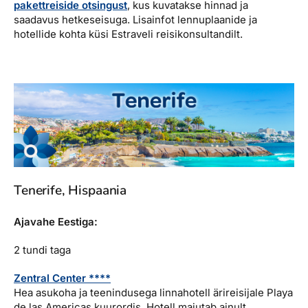
pakettreiside otsingust
, kus kuvatakse hinnad ja
saadavus hetkeseisuga. Lisainfot lennuplaanide ja
hotellide kohta küsi Estraveli reisikonsultandilt.
Tenerife, Hispaania
Ajavahe Eestiga:
2 tundi taga
Zentral Center ****
Hea asukoha ja teenindusega linnahotell ärireisijale Playa
de las Americas kuurordis. Hotell majutab ainult