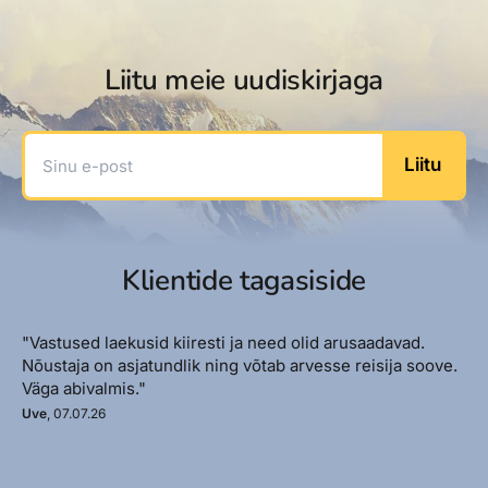
Liitu meie uudiskirjaga
Sinu e-post
Liitu
Klientide tagasiside
"Vastused laekusid kiiresti ja need olid arusaadavad.
Nõustaja on asjatundlik ning võtab arvesse reisija soove.
Väga abivalmis."
Uve
, 07.07.26