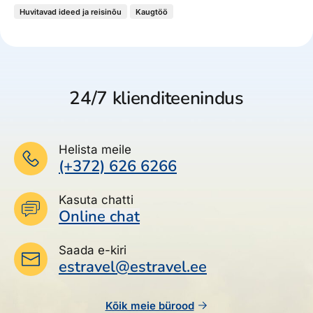
Huvitavad ideed ja reisinõu
Kaugtöö
24/7 klienditeenindus
Helista meile
(+372) 626 6266
Kasuta chatti
Online chat
Saada e-kiri
estravel@estravel.ee
Kõik meie bürood