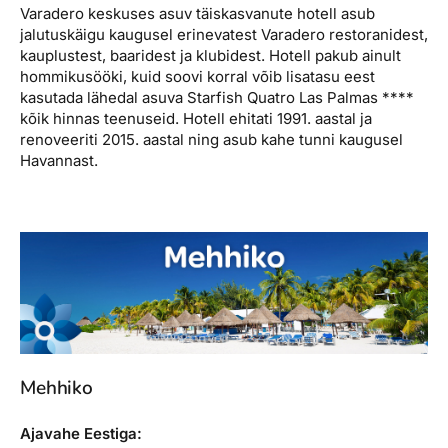
Varadero keskuses asuv täiskasvanute hotell asub
jalutuskäigu kaugusel erinevatest Varadero restoranidest,
kauplustest, baaridest ja klubidest. Hotell pakub ainult
hommikusööki, kuid soovi korral võib lisatasu eest
kasutada lähedal asuva Starfish Quatro Las Palmas ****
kõik hinnas teenuseid. Hotell ehitati 1991. aastal ja
renoveeriti 2015. aastal ning asub kahe tunni kaugusel
Havannast.
Mehhiko
Ajavahe Eestiga: