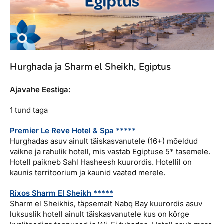
Hurghada ja Sharm el Sheikh, Egiptus
Ajavahe Eestiga:
1 tund taga
Premier Le Reve Hotel & Spa *****
Hurghadas asuv ainult täiskasvanutele (16+) mõeldud
vaikne ja rahulik hotell, mis vastab Egiptuse 5* tasemele.
Hotell paikneb Sahl Hasheesh kuurordis. Hotellil on
kaunis territoorium ja kaunid vaated merele.
Rixos Sharm El Sheikh *****
Sharm el Sheikhis, täpsemalt Nabq Bay kuurordis asuv
luksuslik hotell ainult täiskasvanutele kus on kõrge