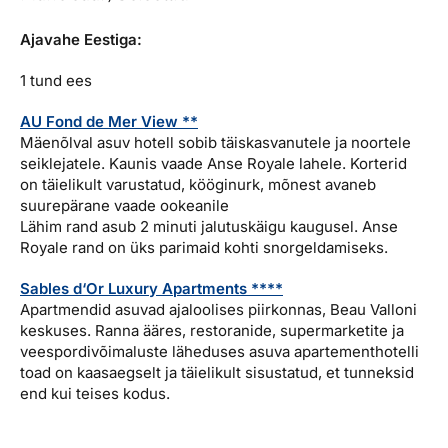
Ajavahe Eestiga:
1 tund ees
AU Fond de Mer View **
Mäenõlval asuv hotell sobib täiskasvanutele ja noortele
seiklejatele. Kaunis vaade Anse Royale lahele. Korterid
on täielikult varustatud, kööginurk, mõnest avaneb
suurepärane vaade ookeanile
Lähim rand asub 2 minuti jalutuskäigu kaugusel. Anse
Royale rand on üks parimaid kohti snorgeldamiseks.
Sables d‘Or Luxury Apartments ****
Apartmendid asuvad ajaloolises piirkonnas, Beau Valloni
keskuses. Ranna ääres, restoranide, supermarketite ja
veespordivõimaluste läheduses asuva apartementhotelli
toad on kaasaegselt ja täielikult sisustatud, et tunneksid
end kui teises kodus.