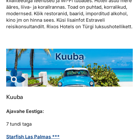
kvaliteediga teenused ja Wi-Fi tubades. Hotell asub mere
ääres, liiva- ja korallrannas. Toad on puhtad, korralikud,
modernsed. Kõik restoranid, baarid, imporditud alkohol,
kino jm on hinna sees. Küsi lisainfot Estraveli
reisikonsultandilt. Rixos Hotels on Türgi luksushotellikett.
Kuuba
Ajavahe Eestiga:
7 tundi taga
Starfish Las Palmas ***