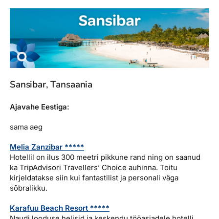
Sansibar, Tansaania
Ajavahe Eestiga:
sama aeg
Melia Zanzibar *****
Hotellil on ilus 300 meetri pikkune rand ning on saanud
ka TripAdvisori Travellers’ Choice auhinna. Toitu
kirjeldatakse siin kui fantastilist ja personali väga
sõbralikku.
Karafuu Beach Resort *****
Naudi looduse helisid ja keskendu tööasjadele hotelli