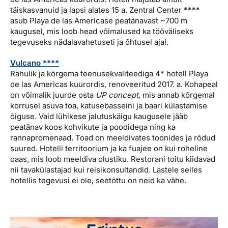
täiskasvanuid ja lapsi alates 15 a. Zentral Center ****
asub Playa de las Americase peatänavast ~700 m
kaugusel, mis loob head võimalused ka tööväliseks
tegevuseks nädalavahetuseti ja õhtusel ajal.
Vulcano ****
Rahulik ja kõrgema teenusekvaliteediga 4* hotell Playa
de las Americas kuurordis, renoveeritud 2017. a. Kohapeal
on võimalik juurde osta
UP concept
, mis annab kõrgemal
korrusel asuva toa, katusebasseini ja baari külastamise
õiguse. Vaid lühikese jalutuskäigu kaugusele jääb
peatänav koos kohvikute ja poodidega ning ka
rannapromenaad. Toad on meeldivates toonides ja rõdud
suured. Hotelli territoorium ja ka fuajee on kui roheline
oaas, mis loob meeldiva olustiku. Restorani toitu kiidavad
nii tavakülastajad kui reisikonsultandid. Lastele selles
hotellis tegevusi ei ole, seetõttu on neid ka vähe.