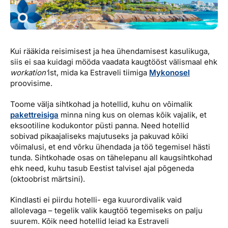
Reisitarvete e-pood
Meist
Kuldkaart
Ettevõttest, kontaktid, reisikonsultandi teenus, tule
Airalo eSIM
Platinum Club
tööle, uudised...
Reisija meelespea
Püsisoodustused
Kui rääkida reisimisest ja hea ühendamisest kasulikuga,
Ettevõttest
siis ei saa kuidagi mööda vaadata kaugtööst välismaal ehk
Boonuspunktid
workation’
ist, mida ka Estraveli tiimiga
Mykonosel
Kontaktid
proovisime.
Reisikonsultandi teenus
Toome välja sihtkohad ja hotellid, kuhu on võimalik
pakettreisiga
minna ning kus on olemas kõik vajalik, et
Tule tööle
eksootiline kodukontor püsti panna. Need hotellid
Uudised
sobivad pikaajaliseks majutuseks ja pakuvad kõiki
võimalusi, et end võrku ühendada ja töö tegemisel hästi
tunda. Sihtkohade osas on tähelepanu all kaugsihtkohad
ehk need, kuhu tasub Eestist talvisel ajal põgeneda
(oktoobrist märtsini).
Kindlasti ei piirdu hotelli- ega kuurordivalik vaid
allolevaga – tegelik valik kaugtöö tegemiseks on palju
suurem. Kõik need hotellid leiad ka Estraveli