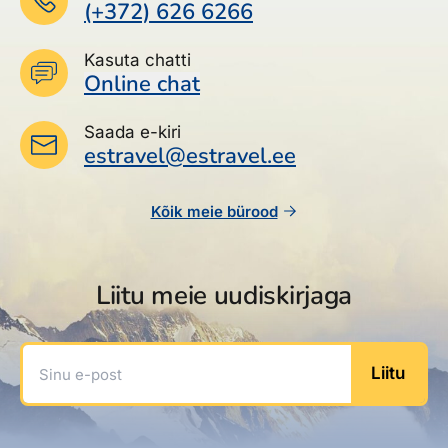
(+372) 626 6266
Kasuta chatti
Online chat
Saada e-kiri
estravel@estravel.ee
Kõik meie bürood
Liitu meie uudiskirjaga
Sinu e-post
Liitu