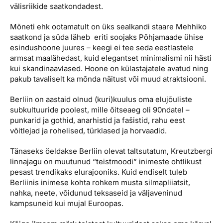
välisriikide saatkondadest.
Mõneti ehk ootamatult on üks sealkandi staare Mehhiko
saatkond ja süda läheb eriti soojaks Põhjamaade ühise
esindushoone juures – keegi ei tee seda eestlastele
armsat maalähedast, kuid elegantset minimalismi nii hästi
kui skandinaavlased. Hoone on külastajatele avatud ning
pakub tavaliselt ka mõnda näitust või muud atraktsiooni.
Berliin on aastaid olnud (kuri)kuulus oma elujõuliste
subkultuuride poolest, mille õitseaeg oli 90ndatel –
punkarid ja gothid, anarhistid ja fašistid, rahu eest
võitlejad ja rohelised, türklased ja horvaadid.
Tänaseks öeldakse Berliin olevat taltsutatum, Kreutzbergi
linnajagu on muutunud “teistmoodi” inimeste ohtlikust
pesast trendikaks elurajooniks. Kuid endiselt tuleb
Berliinis inimese kohta rohkem musta silmapliiatsit,
nahka, neete, võidunud teksaseid ja väljaveninud
kampsuneid kui mujal Euroopas.