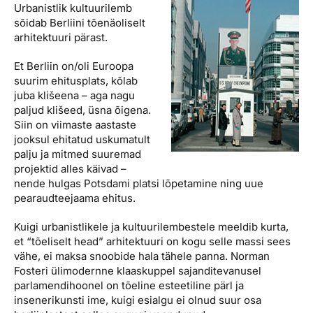
Urbanistlik kultuurilemb
sõidab Berliini tõenäoliselt
arhitektuuri pärast.
Et Berliin on/oli Euroopa
suurim ehitusplats, kõlab
juba klišeena – aga nagu
paljud klišeed, üsna õigena.
Siin on viimaste aastaste
jooksul ehitatud uskumatult
palju ja mitmed suuremad
projektid alles käivad –
nende hulgas Potsdami platsi lõpetamine ning uue
pearaudteejaama ehitus.
Kuigi urbanistlikele ja kultuurilembestele meeldib kurta,
et “tõeliselt head” arhitektuuri on kogu selle massi sees
vähe, ei maksa snoobide hala tähele panna. Norman
Fosteri ülimodernne klaaskuppel sajanditevanusel
parlamendihoonel on tõeline esteetiline pärl ja
insenerikunsti ime, kuigi esialgu ei olnud suur osa