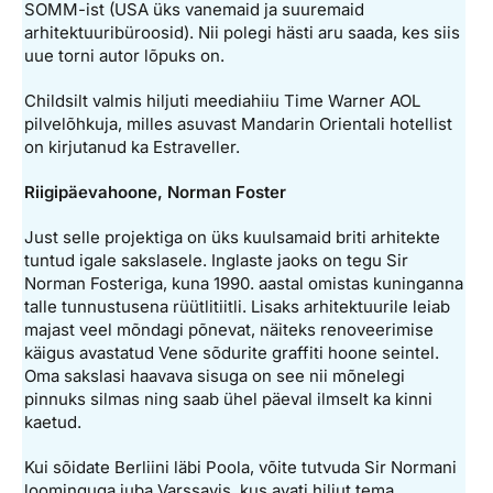
SOMM-ist (USA üks vanemaid ja suuremaid
arhitektuuribüroosid). Nii polegi hästi aru saada, kes siis
uue torni autor lõpuks on.
Childsilt valmis hiljuti meediahiiu Time Warner AOL
pilvelõhkuja, milles asuvast Mandarin Orientali hotellist
on kirjutanud ka Estraveller.
Riigipäevahoone, Norman Foster
Just selle projektiga on üks kuulsamaid briti arhitekte
tuntud igale sakslasele. Inglaste jaoks on tegu Sir
Norman Fosteriga, kuna 1990. aastal omistas kuninganna
talle tunnustusena rüütlitiitli. Lisaks arhitektuurile leiab
majast veel mõndagi põnevat, näiteks renoveerimise
käigus avastatud Vene sõdurite graffiti hoone seintel.
Oma sakslasi haavava sisuga on see nii mõnelegi
pinnuks silmas ning saab ühel päeval ilmselt ka kinni
kaetud.
Kui sõidate Berliini läbi Poola, võite tutvuda Sir Normani
loominguga juba Varssavis, kus avati hiljut tema