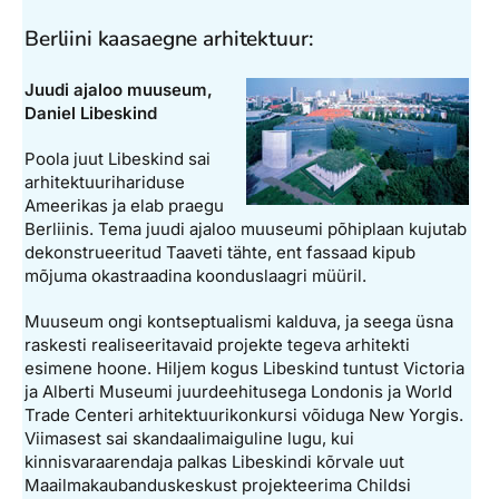
Berliini kaasaegne arhitektuur:
Juudi ajaloo muuseum,
Daniel Libeskind
Poola juut Libeskind sai
arhitektuurihariduse
Ameerikas ja elab praegu
Berliinis. Tema juudi ajaloo muuseumi põhiplaan kujutab
dekonstrueeritud Taaveti tähte, ent fassaad kipub
mõjuma okastraadina koonduslaagri müüril.
Muuseum ongi kontseptualismi kalduva, ja seega üsna
raskesti realiseeritavaid projekte tegeva arhitekti
esimene hoone. Hiljem kogus Libeskind tuntust Victoria
ja Alberti Museumi juurdeehitusega Londonis ja World
Trade Centeri arhitektuurikonkursi võiduga New Yorgis.
Viimasest sai skandaalimaiguline lugu, kui
kinnisvaraarendaja palkas Libeskindi kõrvale uut
Maailmakaubanduskeskust projekteerima Childsi