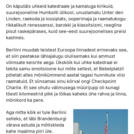
On käputäis uhkeid katedraale ja kamaluga kirikuid,
suurejooneline Humbolti ülikool, unustamatu Unter den
Linden, raekoda ja lossiplats, ooperimaja ja raamatukogu:
rikkalikult renessanssi, barokki ja klassitsismi, reeglina
pisut raskepärases, kuid see-eest suurejoonelises preisi
kastmes.
Berliini muudab teistest Euroopa linnadest erinevaks see,
et siin peetakse lähiajalugu olulisemaks kui ammust
võimsate keisrite aega. Ükskõik kui uhke katedraal ei
tekita samu emotsioone kui mõte sellest, et Bebelplatzil
põletati alles mõnikümmend aastat tagasi hunnikute viisi
raamatuid. Et siinsamas sinu kõrval ongi Checkpoint
Charlie. Et see ohutu välimusega müürijupp oli kunagi
tõesti kilomeetrid pikk ja lõikas kaheks ühe rahva ja linna,
mõnikord ka pere.
Aga mitte kõik ei tule Berliini
selleks, et läbi Brandenburgi
värava astuda ja mõtiskleda
kahe maailma piiri üle.