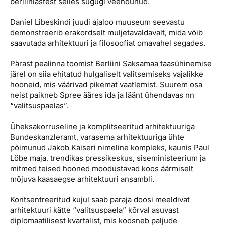
berliinlastest selles sugugi veendunud.
Daniel Libeskindi juudi ajaloo muuseum seevastu
demonstreerib erakordselt muljetavaldavalt, mida võib
saavutada arhitektuuri ja filosoofiat omavahel segades.
Pärast pealinna toomist Berliini Saksamaa taasühinemise
järel on siia ehitatud hulgaliselt valitsemiseks vajalikke
hooneid, mis väärivad pikemat vaatlemist. Suurem osa
neist paikneb Spree ääres ida ja läänt ühendavas nn
“valitsuspaelas”.
Üheksakorruseline ja komplitseeritud arhitektuuriga
Bundeskanzleramt, varasema arhitektuuriga ühte
põimunud Jakob Kaiseri nimeline kompleks, kaunis Paul
Löbe maja, trendikas pressikeskus, siseministeerium ja
mitmed teised hooned moodustavad koos äärmiselt
mõjuva kaasaegse arhitektuuri ansambli.
Kontsentreeritud kujul saab paraja doosi meeldivat
arhitektuuri kätte “valitsuspaela” kõrval asuvast
diplomaatilisest kvartalist, mis koosneb paljude