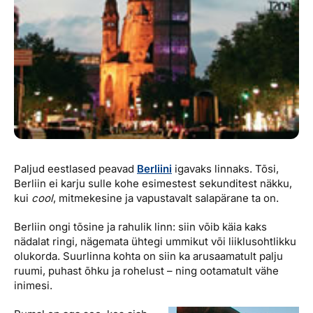
Paljud eestlased peavad
Berliini
igavaks linnaks. Tõsi,
Berliin ei karju sulle kohe esimestest sekunditest näkku,
kui
cool
, mitmekesine ja vapustavalt salapärane ta on.
Berliin ongi tõsine ja rahulik linn: siin võib käia kaks
nädalat ringi, nägemata ühtegi ummikut või liiklusohtlikku
olukorda. Suurlinna kohta on siin ka arusaamatult palju
ruumi, puhast õhku ja rohelust – ning ootamatult vähe
inimesi.