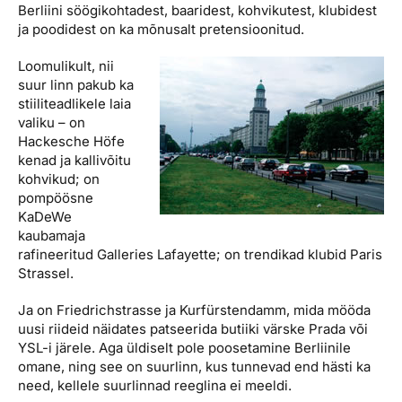
Berliini söögikohtadest, baaridest, kohvikutest, klubidest
ja poodidest on ka mõnusalt pretensioonitud.
Loomulikult, nii
suur linn pakub ka
stiiliteadlikele laia
valiku – on
Hackesche Höfe
kenad ja kallivõitu
kohvikud; on
pompöösne
KaDeWe
kaubamaja
rafineeritud Galleries Lafayette; on trendikad klubid Paris
Strassel.
Ja on Friedrichstrasse ja Kurfürstendamm, mida mööda
uusi riideid näidates patseerida butiiki värske Prada või
YSL-i järele. Aga üldiselt pole poosetamine Berliinile
omane, ning see on suurlinn, kus tunnevad end hästi ka
need, kellele suurlinnad reeglina ei meeldi.