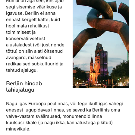
Rumal on aga see, kes ajab
segi sisemise väärikuse ja
igavuse. Berliin ei anna
ennast kergelt kätte, kuid
hoolimata rahulikust
toimimisest ja
konservatiivsetest
alustaladest (või just nende
tõttu) on siin alati õitsenud
avangard, mässelnud
radikaalsed subkultuurid ja
tehtud ajalugu.
Berliin hindab
lähiajalugu
Nagu igas Euroopa pealinnas, või tegelikult igas vähegi
enesest lugupidavas linnas, seisavad ka Berliinis oma
valve-vaatamisväärsused, monumendid linna
kuulsusrikkale (ja nagu ikka, kannatustega pikitud)
minevikule.