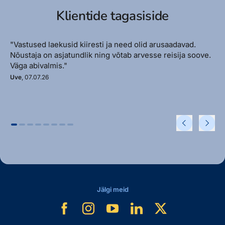
Klientide tagasiside
"Vastused laekusid kiiresti ja need olid arusaadavad.
Nõustaja on asjatundlik ning võtab arvesse reisija soove.
Väga abivalmis."
Uve
, 07.07.26
Jälgi meid