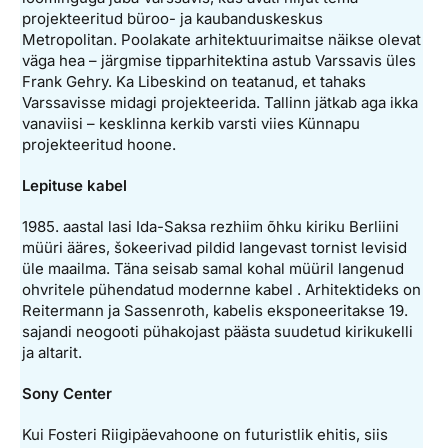
projekteeritud büroo- ja kaubanduskeskus
Metropolitan. Poolakate arhitektuurimaitse näikse olevat
väga hea – järgmise tipparhitektina astub Varssavis üles
Frank Gehry. Ka Libeskind on teatanud, et tahaks
Varssavisse midagi projekteerida. Tallinn jätkab aga ikka
vanaviisi – kesklinna kerkib varsti viies Künnapu
projekteeritud hoone.
Lepituse kabel
1985. aastal lasi Ida-Saksa rezhiim õhku kiriku Berliini
müüri ääres, šokeerivad pildid langevast tornist levisid
üle maailma. Täna seisab samal kohal müüril langenud
ohvritele pühendatud modernne kabel . Arhitektideks on
Reitermann ja Sassenroth, kabelis eksponeeritakse 19.
sajandi neogooti pühakojast päästa suudetud kirikukelli
ja altarit.
Sony Center
Kui Fosteri Riigipäevahoone on futuristlik ehitis, siis