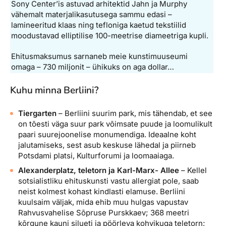
Sony Center’is astuvad arhitektid Jahn ja Murphy
vähemalt materjalikasutusega sammu edasi –
lamineeritud klaas ning tefloniga kaetud tekstiilid
moodustavad elliptilise 100-meetrise diameetriga kupli.
Ehitusmaksumus sarnaneb meie kunstimuuseumi
omaga – 730 miljonit – ühikuks on aga dollar…
Kuhu minna Berliini?
Tiergarten
– Berliini suurim park, mis tähendab, et see
on tõesti väga suur park võimsate puude ja loomulikult
paari suurejoonelise monumendiga. Ideaalne koht
jalutamiseks, sest asub keskuse lähedal ja piirneb
Potsdami platsi, Kulturforumi ja loomaaiaga.
Alexanderplatz, teletorn ja Karl-Marx- Allee
– Kellel
sotsialistliku ehituskunsti vastu allergiat pole, saab
neist kolmest kohast kindlasti elamuse. Berliini
kuulsaim väljak, mida ehib muu hulgas vapustav
Rahvusvahelise Sõpruse Purskkaev; 368 meetri
kõrgune kauni silueti ja pöörleva kohvikuga teletorn;