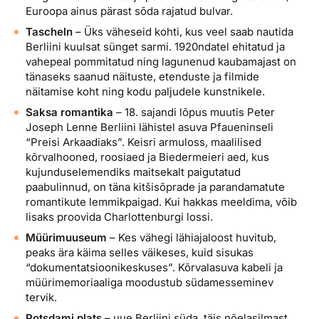
Euroopa ainus pärast sõda rajatud bulvar.
Tascheln
– Üks väheseid kohti, kus veel saab nautida
Berliini kuulsat sünget sarmi. 1920ndatel ehitatud ja
vahepeal pommitatud ning lagunenud kaubamajast on
tänaseks saanud näituste, etenduste ja filmide
näitamise koht ning kodu paljudele kunstnikele.
Saksa romantika
– 18. sajandi lõpus muutis Peter
Joseph Lenne Berliini lähistel asuva Pfaueninseli
“Preisi Arkaadiaks”. Keisri armuloss, maalilised
kõrvalhooned, roosiaed ja Biedermeieri aed, kus
kujunduselemendiks maitsekalt paigutatud
paabulinnud, on täna kitšisõprade ja parandamatute
romantikute lemmikpaigad. Kui hakkas meeldima, võib
lisaks proovida Charlottenburgi lossi.
Müürimuuseum
– Kes vähegi lähiajaloost huvitub,
peaks ära käima selles väikeses, kuid sisukas
“dokumentatsioonikeskuses”. Kõrvalasuva kabeli ja
müürimemoriaaliga moodustub südamesseminev
tervik.
Potsdami plats
– uue Berliini süda, täis nõelasilmast