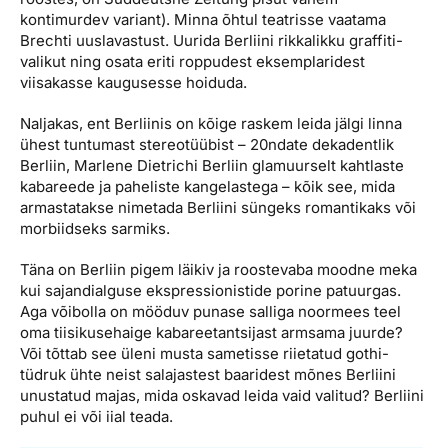
kontimurdev variant). Minna õhtul teatrisse vaatama
Brechti uuslavastust. Uurida Berliini rikkalikku graffiti-
valikut ning osata eriti roppudest eksemplaridest
viisakasse kaugusesse hoiduda.
Naljakas, ent Berliinis on kõige raskem leida jälgi linna
ühest tuntumast stereotüübist – 20ndate dekadentlik
Berliin, Marlene Dietrichi Berliin glamuurselt kahtlaste
kabareede ja paheliste kangelastega – kõik see, mida
armastatakse nimetada Berliini süngeks romantikaks või
morbiidseks sarmiks.
Täna on Berliin pigem läikiv ja roostevaba moodne meka
kui sajandialguse ekspressionistide porine patuurgas.
Aga võibolla on mööduv punase salliga noormees teel
oma tiisikusehaige kabareetantsijast armsama juurde?
Või tõttab see üleni musta sametisse riietatud gothi-
tüdruk ühte neist salajastest baaridest mõnes Berliini
unustatud majas, mida oskavad leida vaid valitud? Berliini
puhul ei või iial teada.