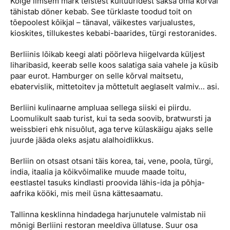
Kõige ilmsem märk teistest kultuuridest saksa oma kõrval
tähistab döner kebab. See türklaste toodud toit on
tõepoolest kõikjal – tänaval, väikestes varjualustes,
kioskites, tillukestes kebabi-baarides, türgi restoranides.
Berliinis lõikab keegi alati pöörleva hiigelvarda küljest
liharibasid, keerab selle koos salatiga saia vahele ja küsib
paar eurot. Hamburger on selle kõrval maitsetu,
ebatervislik, mittetoitev ja mõttetult aeglaselt valmiv… asi.
Berliini kulinaarne ampluaa sellega siiski ei piirdu.
Loomulikult saab turist, kui ta seda soovib, bratwursti ja
weissbieri ehk nisuõlut, aga terve külaskäigu ajaks selle
juurde jääda oleks asjatu alalhoidlikkus.
Berliin on otsast otsani täis korea, tai, vene, poola, türgi,
india, itaalia ja kõikvõimalike muude maade toitu,
eestlastel tasuks kindlasti proovida lähis-ida ja põhja-
aafrika kööki, mis meil üsna kättesaamatu.
Tallinna kesklinna hindadega harjunutele valmistab nii
mõnigi Berliini restoran meeldiva üllatuse. Suur osa