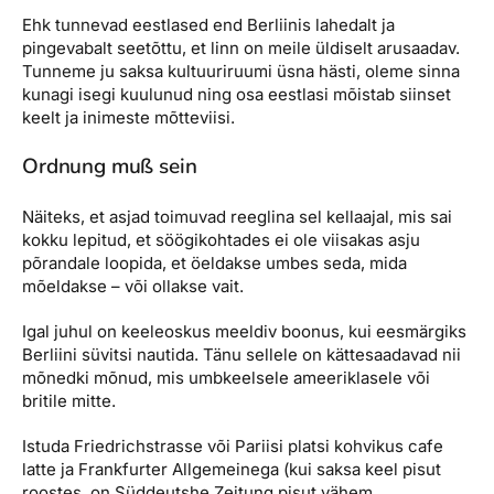
Ehk tunnevad eestlased end Berliinis lahedalt ja
pingevabalt seetõttu, et linn on meile üldiselt arusaadav.
Tunneme ju saksa kultuuriruumi üsna hästi, oleme sinna
kunagi isegi kuulunud ning osa eestlasi mõistab siinset
keelt ja inimeste mõtteviisi.
Ordnung muß sein
Näiteks, et asjad toimuvad reeglina sel kellaajal, mis sai
kokku lepitud, et söögikohtades ei ole viisakas asju
põrandale loopida, et öeldakse umbes seda, mida
mõeldakse – või ollakse vait.
Igal juhul on keeleoskus meeldiv boonus, kui eesmärgiks
Berliini süvitsi nautida. Tänu sellele on kättesaadavad nii
mõnedki mõnud, mis umbkeelsele ameeriklasele või
britile mitte.
Istuda Friedrichstrasse või Pariisi platsi kohvikus cafe
latte ja Frankfurter Allgemeinega (kui saksa keel pisut
roostes, on Süddeutshe Zeitung pisut vähem