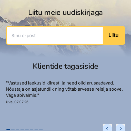
Liitu meie uudiskirjaga
Sinu e-post
Liitu
Klientide tagasiside
"Vastused laekusid kiiresti ja need olid arusaadavad.
Nõustaja on asjatundlik ning võtab arvesse reisija soove.
Väga abivalmis."
Uve
, 07.07.26