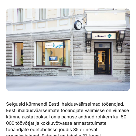
Reisitarvete e-pood
Meist
Kuldkaart
Ettevõttest, kontaktid, reisikonsultandi teenus, tule
Airalo eSIM
Platinum Club
tööle, uudised...
Reisija meelespea
Püsisoodustused
Ettevõttest
Boonuspunktid
Kontaktid
Reisikonsultandi teenus
Tule tööle
Uudised
Selgusid kümnendi Eesti ihaldusväärseimad tööandjad.
Eesti ihaldusväärseimate tööandjate valimisse on viimase
kümne aasta jooksul oma panuse andnud rohkem kui 50
000 töövõtjat ja kokkuvõtvasse armastatuimate
tööandjate edetabelisse jõudis 35 erinevat
organisatsiooni. Estravel on tabelis 31. kohal.