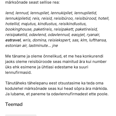
märksõnade seast sellise rea:
Reisitarvete e-pood
Meist
Kuldkaart
Ettevõttest, kontaktid, reisikonsultandi teenus, tule
lend, lennud, lennupilet, lennukipilet, lennupiletid,
Airalo eSIM
Platinum Club
tööle, uudised...
lennukipiletid, reis, reisid, reisibüroo, reisibürood, hotell,
Reisija meelespea
hotellid, majutus, kindlustus, reisikindlustus,
Püsisoodustused
bookinghouse, paketireis, reisipakett, paketireisid,
Ettevõttest
Boonuspunktid
reisipaketid, odavlend, odavlennud, easyjet, ryanair,
Kontaktid
estravel
, wris, domina, reisiekspert, sas, klm, lufthansa,
estonian air, lastminute… jne
Reisikonsultandi teenus
Me täname ja oleme õnnelikud, et me hea konkurendi
Tule tööle
jaoks oleme reisibüroode seas mainitud ära kui number
üks ehk esimene ja ühtlasi edestame ka suuri
Uudised
lennufirmasid.
Tänutäheks tähelepanu eest otsustasime ka teda oma
kodulehel märksõnade seas kui head sõpra ära märkida.
Ja lubame, et paneme ta odavlennufirmadest ette poole.
Teemad