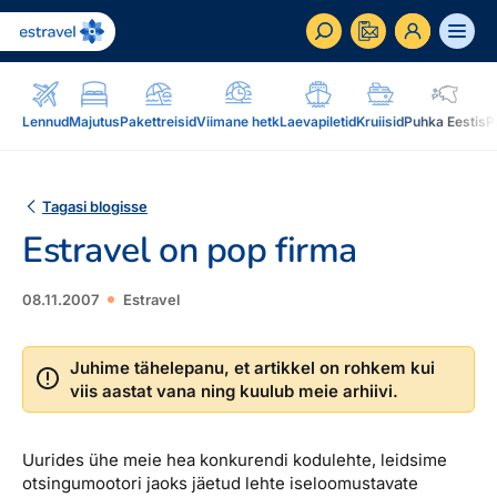
ET
RU
EN
Lennud
Majutus
Pakettreisid
Viimane hetk
Laevapiletid
Kruiisid
Puhka Eestis
P
Äriklient
Kuidas saada ärikliendiks, eelised, teenused...
Tagasi blogisse
Estravel on pop firma
Inspiratsioon & blogi
Blogi, sihtkohad, podcastid, ajakiri, uudiskiri...
08.11.2007
Estravel
Reisidele lisaks
Blogi
Järelmaks, Estraveli kinkekaart, Airalo eSim,
Sihtkohad
Juhime tähelepanu, et artikkel on rohkem kui
reisikaubad.ee...
viis aastat vana ning kuulub meie arhiivi.
Podcastid
Lojaalsusprogramm
Järelmaks
Uudiskiri
Boonuspunktid, Kuldkaart, Platinum kaart...
Uurides ühe meie hea konkurendi kodulehte, leidsime
Estraveli kinkekaart
otsingumootori jaoks jäetud lehte iseloomustavate
Reisiajakiri Traveller