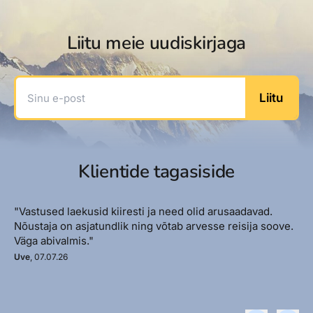
Liitu meie uudiskirjaga
Sinu e-post
Liitu
Klientide tagasiside
"Vastused laekusid kiiresti ja need olid arusaadavad.
Nõustaja on asjatundlik ning võtab arvesse reisija soove.
Väga abivalmis."
Uve
, 07.07.26