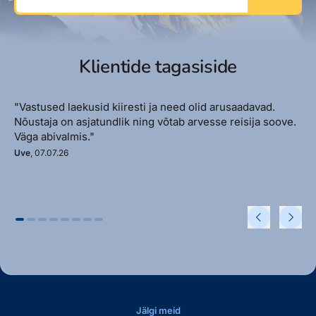
Klientide tagasiside
"Vastused laekusid kiiresti ja need olid arusaadavad.
Nõustaja on asjatundlik ning võtab arvesse reisija soove.
Väga abivalmis."
Uve
, 07.07.26
Jälgi meid