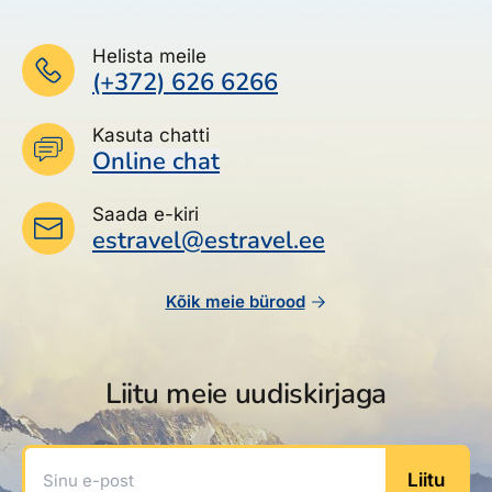
Helista meile
(+372) 626 6266
Kasuta chatti
Online chat
Saada e-kiri
estravel@estravel.ee
Kõik meie bürood
Liitu meie uudiskirjaga
Sinu e-post
Liitu