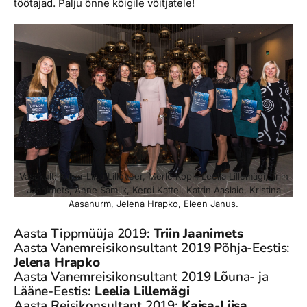
töötajad. Palju õnne kõigile võitjatele!
Vasakult: Kaisa-Liisa Lilloveer, Merle Kopli, Leelia Lillemägi, Triin
Jaanimets, Anne Samlik, Kerdi Kattel, Katrin Aaslaid, Kristina
Aasanurm, Jelena Hrapko, Eleen Janus.
Aasta Tippmüüja 2019:
Triin Jaanimets
Aasta Vanemreisikonsultant 2019 Põhja-Eestis:
Jelena Hrapko
Aasta Vanemreisikonsultant 2019 Lõuna- ja
Lääne-Eestis:
Leelia Lillemägi
Aasta Reisikonsultant 2019:
Kaisa-Liisa