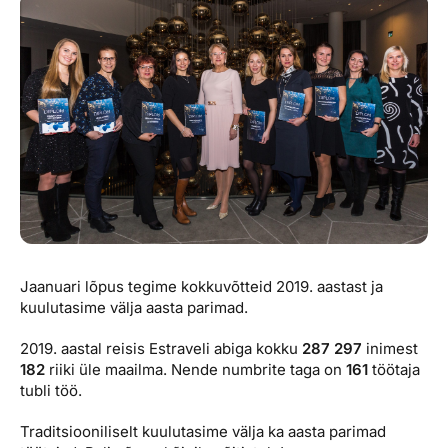
Reisitarvete e-pood
Meist
Kuldkaart
Ettevõttest, kontaktid, reisikonsultandi teenus, tule
Airalo eSIM
Platinum Club
tööle, uudised...
Reisija meelespea
Püsisoodustused
Ettevõttest
Boonuspunktid
Kontaktid
Reisikonsultandi teenus
Tule tööle
Uudised
Jaanuari lõpus tegime kokkuvõtteid 2019. aastast ja
kuulutasime välja aasta parimad.
2019. aastal reisis Estraveli abiga kokku
287 297
inimest
182
riiki üle maailma. Nende numbrite taga on
161
töötaja
tubli töö.
Traditsiooniliselt kuulutasime välja ka aasta parimad