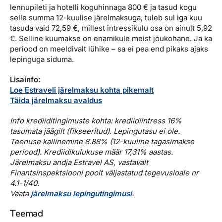
lennupileti ja hotelli koguhinnaga 800 € ja tasud kogu
selle summa 12-kuulise järelmaksuga, tuleb sul iga kuu
tasuda vaid 72,59 €, millest intressikulu osa on ainult 5,92
€. Selline kuumakse on enamikule meist jõukohane. Ja ka
periood on meeldivalt lühike – sa ei pea end pikaks ajaks
lepinguga siduma.
Lisainfo:
Loe Estraveli järelmaksu kohta pikemalt
Täida järelmaksu avaldus
Info krediiditingimuste kohta: krediidiintress 16%
tasumata jäägilt (fikseeritud). Lepingutasu ei ole.
Teenuse kallinemine 8.88% (12-kuuline tagasimakse
periood). Krediidikulukuse määr 17,31% aastas.
Järelmaksu andja Estravel AS, vastavalt
Finantsinspektsiooni poolt väljastatud tegevusloale nr
4.1-1/40.
Vaata
järelmaksu lepingutingimusi
.
Teemad