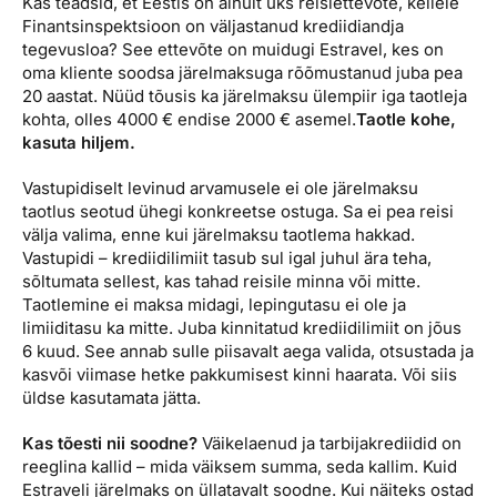
Kas teadsid, et Eestis on ainult üks reisiettevõte, kellele
Reisitarvete e-pood
Meist
Kuldkaart
Finantsinspektsioon on väljastanud krediidiandja
Ettevõttest, kontaktid, reisikonsultandi teenus, tule
tegevusloa? See ettevõte on muidugi Estravel, kes on
Airalo eSIM
Platinum Club
tööle, uudised...
oma kliente soodsa järelmaksuga rõõmustanud juba pea
20 aastat. Nüüd tõusis ka järelmaksu ülempiir iga taotleja
Reisija meelespea
Püsisoodustused
kohta, olles 4000 € endise 2000 € asemel.
Taotle kohe,
Ettevõttest
kasuta hiljem.
Boonuspunktid
Kontaktid
Vastupidiselt levinud arvamusele ei ole järelmaksu
Reisikonsultandi teenus
taotlus seotud ühegi konkreetse ostuga. Sa ei pea reisi
välja valima, enne kui järelmaksu taotlema hakkad.
Tule tööle
Vastupidi – krediidilimiit tasub sul igal juhul ära teha,
sõltumata sellest, kas tahad reisile minna või mitte.
Uudised
Taotlemine ei maksa midagi, lepingutasu ei ole ja
limiiditasu ka mitte. Juba kinnitatud krediidilimiit on jõus
6 kuud. See annab sulle piisavalt aega valida, otsustada ja
kasvõi viimase hetke pakkumisest kinni haarata. Või siis
üldse kasutamata jätta.
Kas tõesti nii soodne?
Väikelaenud ja tarbijakrediidid on
reeglina kallid – mida väiksem summa, seda kallim. Kuid
Estraveli järelmaks on üllatavalt soodne. Kui näiteks ostad