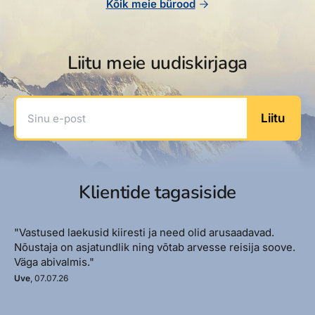
Kõik meie bürood
Liitu meie uudiskirjaga
Sinu e-post
Liitu
Klientide tagasiside
"Vastused laekusid kiiresti ja need olid arusaadavad.
Nõustaja on asjatundlik ning võtab arvesse reisija soove.
Väga abivalmis."
Uve
, 07.07.26