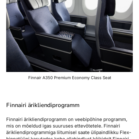
Finnair A350 Premium Economy Class Seat
Finnairi ärikliendiprogramm
Finnairi ärikliendiprogramm on veebipõhine programm,
mis on mõeldud igas suuruses ettevõtetele. Finnairi
ärikliendiprogrammiga liitumisel saate ülipaindlikku Flex-
hinnatüüpi kasutades kohe allahindlust kõikidelt Finnairi