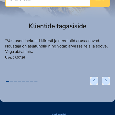
Klientide tagasiside
"Vastused laekusid kiiresti ja need olid arusaadavad.
Nõustaja on asjatundlik ning võtab arvesse reisija soove.
Väga abivalmis."
Uve
, 07.07.26
Jälgi meid