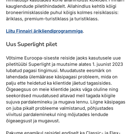
kauglendude piletihindadelt. Allahindlus kehtib kõigi
broneerimisklasside puhul kõigis kolmes reisiklassis:
äriklass, premium-turistiklass ja turistiklass.
Liitu Finnairi ärikliendiprogrammiga
.
Uus Superlight pilet
Võtsime Euroopa-siseste reiside jaoks kasutusele uue
piletitüübi Superlight ja muutsime alates 1. juunist 2023
lubatud pagasi tingimusi. Muudatuste eesmärk on
lahendada ülemäärase käsipagasi probleem, mida on
palju ette heidetud ka klientide jäetud tagasisides.
Õigeaegsus on meie klientide jaoks väga oluline ning
seekordsed muudatused aitavad meil tagada kõigile
sujuva pardalemineku ja mugava lennu. Liigne käsipagas
on juba pikalt probleeme valmistanud, põhjustades
viivitusi pardaleminekul ning mõjutades lendude
õigeaegsust ja mugavust.
Pakume enamikul reisidel endiselt ka Classic- ja Flex-