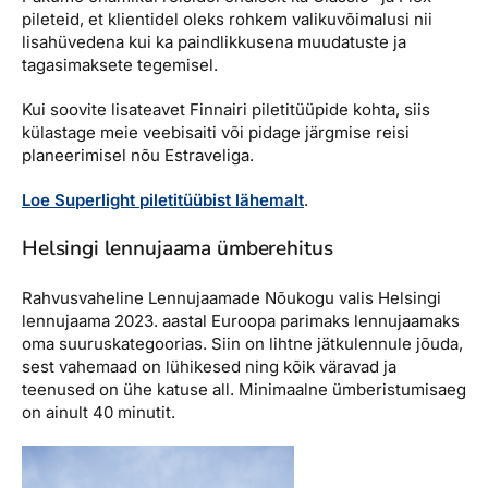
pileteid, et klientidel oleks rohkem valikuvõimalusi nii
lisahüvedena kui ka paindlikkusena muudatuste ja
tagasimaksete tegemisel.
Kui soovite lisateavet Finnairi piletitüüpide kohta, siis
külastage meie veebisaiti või pidage järgmise reisi
planeerimisel nõu Estraveliga.
Loe Superlight piletitüübist lähemalt
.
Helsingi lennujaama ümberehitus
Rahvusvaheline Lennujaamade Nõukogu valis Helsingi
lennujaama 2023. aastal Euroopa parimaks lennujaamaks
oma suuruskategoorias. Siin on lihtne jätkulennule jõuda,
sest vahemaad on lühikesed ning kõik väravad ja
teenused on ühe katuse all. Minimaalne ümberistumisaeg
on ainult 40 minutit.