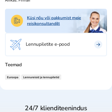
Allikas: Finnair
Küsi nõu või pakkumist meie
reisikonsultandilt
Lennupiletite e-pood
Teemad
Euroopa
Lennureisid ja lennupiletid
24/7 klienditeenindus