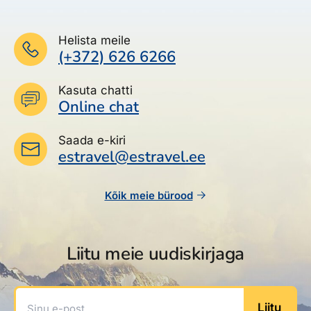
Helista meile
(+372) 626 6266
Kasuta chatti
Online chat
Saada e-kiri
estravel@estravel.ee
Kõik meie bürood
Liitu meie uudiskirjaga
Sinu e-post
Liitu