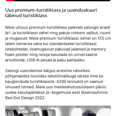
Uus premium-turistiklass ja uuenduskuuri
läbinud turistiklass
Meie uhiuus premium-turistiklass paikneb salongis eraldi
äri- ja turistiklassi vahel ning pakub rohkem valikut, ruumi
ja mugavust. Meie premium-turistiklassi istmel on 17,5 cm
laiem istmerea vahe kui standardsetel turistiklassi
istekohtadel, lisamugavust pakuvad jalatoed ja memory
foam polster ning reisija kasutada on universaalne
arvutitoide, USB-A-pesad ja palju panipaiku.
Salongi uuendamise käigus andsime rahulikes
põhjamaistes toonides tekstiilivalikuga värske ilme ka
kauglendude turistiklassile. A330 lennukid on saanud
uhiuued istmed. Meie uus meelelahutussüsteem pälvis
uudse kasutajaliidese ja -kogemuse eest disainiauhinna
Red Dot Design 2022.