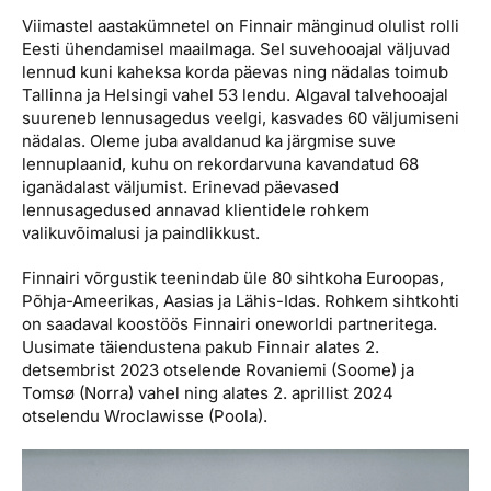
Viimastel aastakümnetel on Finnair mänginud olulist rolli
Eesti ühendamisel maailmaga. Sel suvehooajal väljuvad
lennud kuni kaheksa korda päevas ning nädalas toimub
Tallinna ja Helsingi vahel 53 lendu. Algaval talvehooajal
suureneb lennusagedus veelgi, kasvades 60 väljumiseni
nädalas. Oleme juba avaldanud ka järgmise suve
lennuplaanid, kuhu on rekordarvuna kavandatud 68
iganädalast väljumist. Erinevad päevased
lennusagedused annavad klientidele rohkem
valikuvõimalusi ja paindlikkust.
Finnairi võrgustik teenindab üle 80 sihtkoha Euroopas,
Põhja-Ameerikas, Aasias ja Lähis-Idas. Rohkem sihtkohti
on saadaval koostöös Finnairi oneworldi partneritega.
Uusimate täiendustena pakub Finnair alates 2.
detsembrist 2023 otselende Rovaniemi (Soome) ja
Tomsø (Norra) vahel ning alates 2. aprillist 2024
otselendu Wroclawisse (Poola).