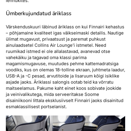
lennukites.
Ümberkujundatud äriklass
Värskenduskuuri läbinud äriklass on kui Finnairi kehastus
– põhjamaine kvaliteet igas väikseimaski detailis. Nautige
ülimat mugavust, privaatsust ja paremat puhkust
ainulaadsetel Collins Air Lounge’i istmetel. Need
ruumikad istmed ei ole allalastavad, avanevad otse
vahekäiku ja tagavad oma klassi parima
magamismugavuse, muutudes pehme kattemadratsiga
voodiks, kus on olemas 18-tolline ekraan, juhtmeta laadur,
USB-A ja -C pesad, arvutitoide ja lisaruum kõigi isiklike
asjade jaoks. Äriklassi salongis ootab teid ka võrratu
maitseelamus. Pakume kaht einet koos sobivate jookide
ja veinivalikutega, mida serveeritakse Soome
disainiikooni Iittala eksklusiivselt Finnairi jaoks disainitud
esmaklassilisest portselanist.