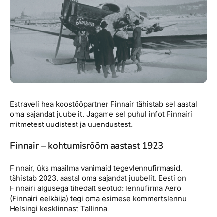
Reisitarvete e-pood
Meist
Kuldkaart
Ettevõttest, kontaktid, reisikonsultandi teenus, tule
Airalo eSIM
Platinum Club
tööle, uudised...
Reisija meelespea
Püsisoodustused
Ettevõttest
Boonuspunktid
Kontaktid
Reisikonsultandi teenus
Estraveli hea koostööpartner Finnair tähistab sel aastal
Tule tööle
oma sajandat juubelit. Jagame sel puhul infot Finnairi
mitmetest uudistest ja uuendustest.
Uudised
Finnair – kohtumisrõõm aastast 1923
Finnair, üks maailma vanimaid tegevlennufirmasid,
tähistab 2023. aastal oma sajandat juubelit. Eesti on
Finnairi algusega tihedalt seotud: lennufirma Aero
(Finnairi eelkäija) tegi oma esimese kommertslennu
Helsingi kesklinnast Tallinna.