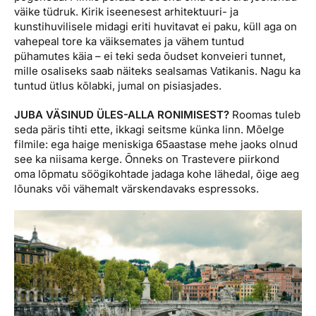
väike tüdruk. Kirik iseenesest arhitektuuri- ja
kunstihuvilisele midagi eriti huvitavat ei paku, küll aga on
vahepeal tore ka väiksemates ja vähem tuntud
pühamutes käia – ei teki seda õudset konveieri tunnet,
mille osaliseks saab näiteks sealsamas Vatikanis. Nagu ka
tuntud ütlus kõlabki, jumal on pisiasjades.
JUBA VÄSINUD ÜLES-ALLA RONIMISEST?
Roomas tuleb
seda päris tihti ette, ikkagi seitsme künka linn. Mõelge
filmile: ega haige meniskiga 65aastase mehe jaoks olnud
see ka niisama kerge. Õnneks on Trastevere piirkond
oma lõpmatu söögikohtade jadaga kohe lähedal, õige aeg
lõunaks või vähemalt värskendavaks espressoks.