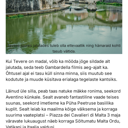
Tevere juures jalutades tuleb olla ettevaatlik ning hämaraid kohti
tasub vältida.
Kui Tevere on madal, võib ka mööda jõge sildade alt
jalutada, seda teeb Gambardella filmis aeg-ajalt ka.
Õhtusel ajal ei tasu küll sinna minna, siis muutub see
kodutute ja muude küsitava erialaga tegelaste kantsiks.
Läinud üle silla, peab taas natuke mäkke ronima, seekord
Aventino künkale. Sealt avaneb fantastiline vaade teises
suunas, seekord imetleme ka Püha Peetruse basiilika
kuplit. Sealt leiab ka maailma kõige väiksema ja korraga
suurima vaateplatsi – Piazza dei Cavalieri di Malta 3 maja
väravate lukuaugust näeb korraga Sõltumatu Malta Ordu,
Vatikani ja Itaalia valdusi.