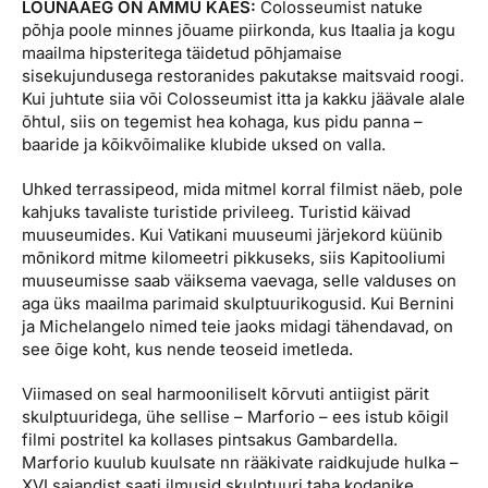
LÕUNAAEG ON AMMU KÄES:
Colosseumist natuke
põhja poole minnes jõuame piirkonda, kus Itaalia ja kogu
maailma hipsteritega täidetud põhjamaise
sisekujundusega restoranides pakutakse maitsvaid roogi.
Kui juhtute siia või Colosseumist itta ja kakku jäävale alale
õhtul, siis on tegemist hea kohaga, kus pidu panna –
baaride ja kõikvõimalike klubide uksed on valla.
Uhked terrassipeod, mida mitmel korral filmist näeb, pole
kahjuks tavaliste turistide privileeg. Turistid käivad
muuseumides. Kui Vatikani muuseumi järjekord küünib
mõnikord mitme kilomeetri pikkuseks, siis Kapitooliumi
muuseumisse saab väiksema vaevaga, selle valduses on
aga üks maailma parimaid skulptuurikogusid. Kui Bernini
ja Michelangelo nimed teie jaoks midagi tähendavad, on
see õige koht, kus nende teoseid imetleda.
Viimased on seal harmooniliselt kõrvuti antiigist pärit
skulptuuridega, ühe sellise – Marforio – ees istub kõigil
filmi postritel ka kollases pintsakus Gambardella.
Marforio kuulub kuulsate nn rääkivate raidkujude hulka –
XVI sajandist saati ilmusid skulptuuri taha kodanike