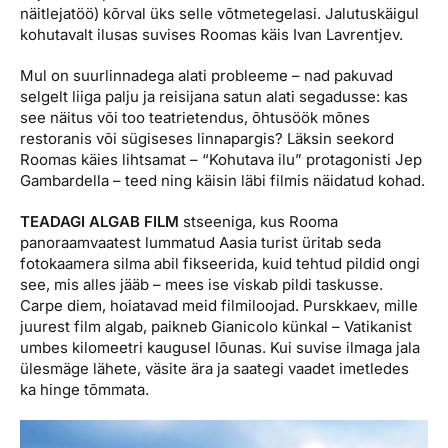
näitlejatöö) kõrval üks selle võtmetegelasi. Jalutuskäigul
kohutavalt ilusas suvises Roomas käis Ivan Lavrentjev.
Mul on suurlinnadega alati probleeme – nad pakuvad
selgelt liiga palju ja reisijana satun alati segadusse: kas
see näitus või too teatrietendus, õhtusöök mõnes
restoranis või sügiseses linnapargis? Läksin seekord
Roomas käies lihtsamat – “Kohutava ilu” protagonisti Jep
Gambardella – teed ning käisin läbi filmis näidatud kohad.
TEADAGI ALGAB FILM
stseeniga, kus Rooma
panoraamvaatest lummatud Aasia turist üritab seda
fotokaamera silma abil fikseerida, kuid tehtud pildid ongi
see, mis alles jääb – mees ise viskab pildi taskusse.
Carpe diem, hoiatavad meid filmiloojad. Purskkaev, mille
juurest film algab, paikneb Gianicolo künkal – Vatikanist
umbes kilomeetri kaugusel lõunas. Kui suvise ilmaga jala
ülesmäge lähete, väsite ära ja saategi vaadet imetledes
ka hinge tõmmata.