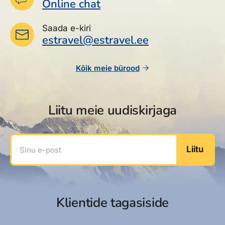
Online chat
Saada e-kiri
estravel@estravel.ee
Kõik meie bürood
Liitu meie uudiskirjaga
Sinu e-post
Liitu
Klientide tagasiside