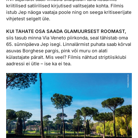
kriitilised satiirilised kirjutised valitsejate kohta. Filmis
istub Jep näoga vaataja poole ning on seega kritiseerijate
vihjetest selgelt üle.
KUI TAHATE OSA SAADA GLAMUURSEST ROOMAST,
siis tasub minna Via Veneto piirkonda, seal tähistab oma
65. sünnipäeva Jep isegi. Linnalärmist puhata saab kõrval
asuvas Borghese pargis, pink või muru on alati
külastajate päralt. Mis veel? Filmis nähtud striptiisiklubi
aadressi ei ütle – ise ka ei tea.