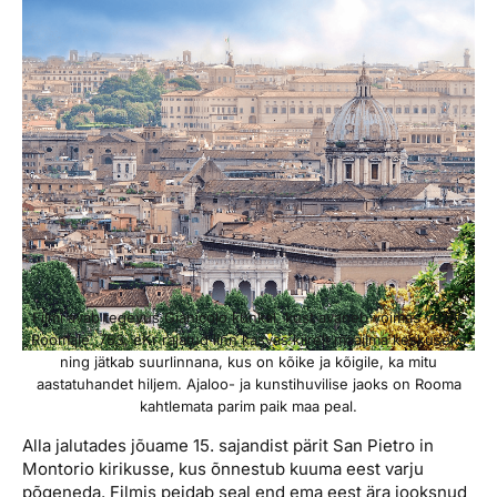
Filmi avab tegevus Gianicolo künkal, kust avaneb võimas vaade
Roomale. 753. eKr rajatud linn kasvas kiirelt maailma keskuseks
ning jätkab suurlinnana, kus on kõike ja kõigile, ka mitu
aastatuhandet hiljem. Ajaloo- ja kunstihuvilise jaoks on Rooma
kahtlemata parim paik maa peal.
Alla jalutades jõuame 15. sajandist pärit San Pietro in
Montorio kirikusse, kus õnnestub kuuma eest varju
põgeneda. Filmis peidab seal end ema eest ära jooksnud