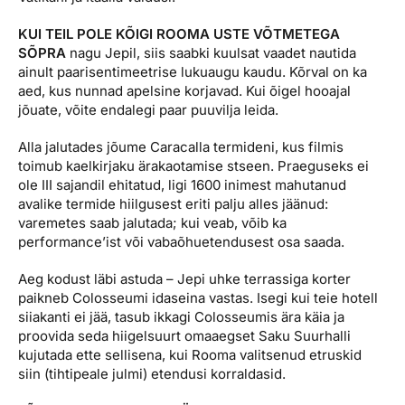
KUI TEIL POLE KÕIGI ROOMA USTE VÕTMETEGA
SÕPRA
nagu Jepil, siis saabki kuulsat vaadet nautida
ainult paarisentimeetrise lukuaugu kaudu. Kõrval on ka
aed, kus nunnad apelsine korjavad. Kui õigel hooajal
jõuate, võite endalegi paar puuvilja leida.
Alla jalutades jõume Caracalla termideni, kus filmis
toimub kaelkirjaku ärakaotamise stseen. Praeguseks ei
ole III sajandil ehitatud, ligi 1600 inimest mahutanud
avalike termide hiilgusest eriti palju alles jäänud:
varemetes saab jalutada; kui veab, võib ka
performance’ist või vabaõhuetendusest osa saada.
Aeg kodust läbi astuda – Jepi uhke terrassiga korter
paikneb Colosseumi idaseina vastas. Isegi kui teie hotell
siiakanti ei jää, tasub ikkagi Colosseumis ära käia ja
proovida seda hiigelsuurt omaaegset Saku Suurhalli
kujutada ette sellisena, kui Rooma valitsenud etruskid
siin (tihtipeale julmi) etendusi korraldasid.