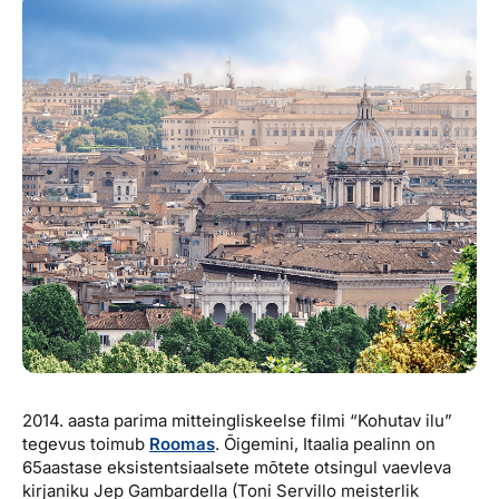
Reisitarvete e-pood
Meist
Kuldkaart
Ettevõttest, kontaktid, reisikonsultandi teenus, tule
Airalo eSIM
Platinum Club
tööle, uudised...
Reisija meelespea
Püsisoodustused
Ettevõttest
Boonuspunktid
Kontaktid
Reisikonsultandi teenus
Tule tööle
Uudised
2014. aasta parima mitteingliskeelse filmi “Kohutav ilu”
tegevus toimub
Roomas
. Õigemini, Itaalia pealinn on
65aastase eksistentsiaalsete mõtete otsingul vaevleva
kirjaniku Jep Gambardella (Toni Servillo meisterlik