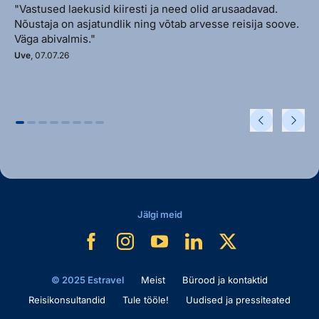
"Vastused laekusid kiiresti ja need olid arusaadavad.
Nõustaja on asjatundlik ning võtab arvesse reisija soove.
Väga abivalmis."
Uve
, 07.07.26
Jälgi meid
© 2025 Estravel
Meist
Bürood ja kontaktid
Reisikonsultandid
Tule tööle!
Uudised ja pressiteated