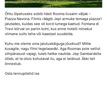
17. sajandil loodud Borghese park võõrustab inimesi Roomast ja
külalisi kaugemalt.
Õhtu lõpetuseks sobib hästi Rooma ilusaim väljak –
Piazza Navona. Filmis räägib Jepi armuke temaga piazza’l
jalutades, kuidas see oli kord lumega kaetud. Fontana di
Trevi kõrval on parim koht, kus enne hotelli minekut
viimane suits teha või kaaslast suudelda.
Kuhu me oleme oma jalutuskäiguga jõudnud? Mitte
kusagile, nagu filmi tegelasedki. Aga Roomas pole sellist
sihipärasust vajagi, tuleb hetke nautida. Jep Gambardella
ütleb, et ta otsis kohutavat ilu, aga ei leidnud. Äkki teil
õnnestub.
Osta lennupiletid ise