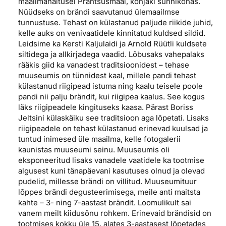
maailmanäitusel Prantsusmaal, konjaki sünnikohas.
Nüüdseks on brändi saavutanud ülemaailmse
tunnustuse. Tehast on külastanud paljude riikide juhid,
kelle auks on venivaatidele kinnitatud kuldsed sildid.
Leidsime ka Kersti Kaljulaidi ja Arnold Rüütli kuldsete
siltidega ja allkirjadega vaadid. Lõbusaks vahepalaks
rääkis giid ka vanadest traditsioonidest – tehase
muuseumis on tünnidest kaal, millele pandi tehast
külastanud riigipead istuma ning kaalu teisele poole
pandi nii palju brändit, kui riigipea kaalus. See kogus
läks riigipeadele kingituseks kaasa. Pärast Boriss
Jeltsini külaskäiku see traditsioon aga lõpetati. Lisaks
riigipeadele on tehast külastanud erinevad kuulsad ja
tuntud inimesed üle maailma, kelle fotogalerii
kaunistas muuseumi seinu. Muuseumis oli
eksponeeritud lisaks vanadele vaatidele ka tootmise
algusest kuni tänapäevani kasutuses olnud ja olevad
pudelid, millesse brändi on villitud. Muuseumituur
lõppes brändi degusteerimisega, meile anti maitsta
kahte – 3- ning 7-aastast brändit. Loomulikult sai
vanem meilt kiidusõnu rohkem. Erinevaid brändisid on
tootmises kokku üle 15, alates 3-aastasest lõpetades