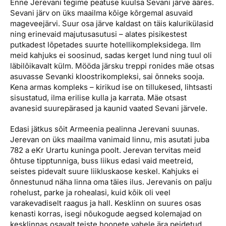
Enne Jerevani tegime peatuse kuulsa Sevani järve ääres.
Sevani järv on üks maailma kõige kõrgemal asuvaid
mageveejärvi. Suur osa järve kaldast on täis kalurikülasid
ning erinevaid majutusasutusi – alates pisikestest
putkadest lõpetades suurte hotellikompleksidega. Ilm
meid kahjuks ei soosinud, sadas kerget lund ning tuul oli
läbilõikavalt külm. Mööda järsku treppi ronides mäe otsas
asuvasse Sevanki kloostrikompleksi, sai õnneks sooja.
Kena armas kompleks – kirikud ise on tillukesed, lihtsasti
sisustatud, ilma erilise kulla ja karrata. Mäe otsast
avanesid suurepärased ja kaunid vaated Sevani järvele.
Edasi jätkus sõit Armeenia pealinna Jerevani suunas.
Jerevan on üks maailma vanimaid linnu, mis asutati juba
782 a eKr Urartu kuninga poolt. Jerevan tervitas meid
õhtuse tipptunniga, buss liikus edasi vaid meetreid,
seistes pidevalt suure liikluskaose keskel. Kahjuks ei
õnnestunud näha linna oma täies ilus. Jerevanis on palju
rohelust, parke ja rohealasi, kuid kõik oli veel
varakevadiselt raagus ja hall. Kesklinn on suures osas
kenasti korras, isegi nõukogude aegsed kolemajad on
kesklinnas osavalt teiste hoonete vahele ära peidetud.