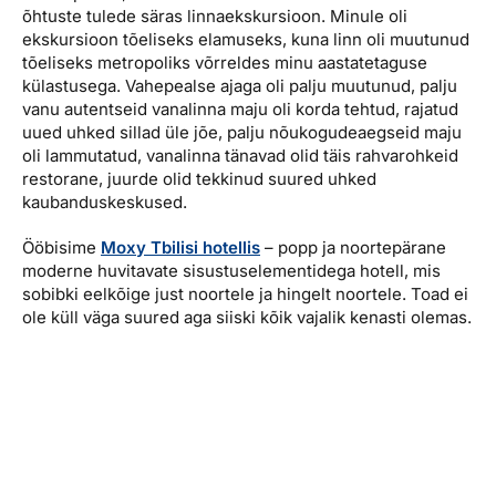
õhtuste tulede säras linnaekskursioon. Minule oli
ekskursioon tõeliseks elamuseks, kuna linn oli muutunud
tõeliseks metropoliks võrreldes minu aastatetaguse
külastusega. Vahepealse ajaga oli palju muutunud, palju
vanu autentseid vanalinna maju oli korda tehtud, rajatud
uued uhked sillad üle jõe, palju nõukogudeaegseid maju
oli lammutatud, vanalinna tänavad olid täis rahvarohkeid
restorane, juurde olid tekkinud suured uhked
kaubanduskeskused.
Ööbisime
Moxy Tbilisi hotellis
– popp ja noortepärane
moderne huvitavate sisustuselementidega hotell, mis
sobibki eelkõige just noortele ja hingelt noortele. Toad ei
ole küll väga suured aga siiski kõik vajalik kenasti olemas.