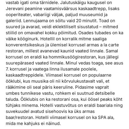
vastab igati oma tärnidele. Jalutuskäigu kaugusel on
Jerevani peamine vaatamisväärsus kaskaadtrepp, lisaks
ooperiteater, vabariigi väljak, paljud muuseumid ja
galeriid. Lennujaama on sõitu vaid 20 minutit. Toad on
suured ja avarad, veidi eklektiliselt sisustatud – mitmed
stiilid on omavahel kokku põimitud. Osades tubades on ka
väike kööginurk. Hotellil on korralik mitme saaliga
konverentsikeskus ja ülemisel korrusel armas a la carte
restoran, millest avanevad kaunid vaated linnale. Samal
korrusel on eraldi ka hommikusöögirestoran, kus jällegi
suurepärased vaated linnale. Minul vedas toaga, see asus
7. korrusel ja vaatega linna ilusamale poolele,
kaskaadtreppidele. Viimasel korrusel on populaarne
ööklubi, kus muusika oli nii kõrvulukustavalt vali, et
rääkimine oli seal päris keeruline. Pidasime vapralt
umbes tunnikese vastu, rohkem ei suutnud detsibelle
taluda. Ööklubis on ka restorani osa, kui öösel peaks kõht
tühjaks minema. Hotelli vastuvõtus on eraldi baariala ning
suvekuudel avatud sisehoovis ka üks armas
baar/restoran. Hotelli viimasel korrusel on ka SPA ala,
mida me kahjuks ei näinud.