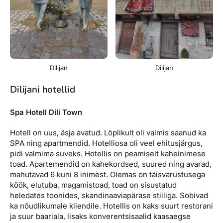
Dilijan
Dilijan
Dilijani hotellid
Spa Hotell Dili Town
Hotell on uus, äsja avatud. Lõplikult oli valmis saanud ka
SPA ning apartmendid. Hotelliosa oli veel ehitusjärgus,
pidi valmima suveks. Hotellis on peamiselt kaheinimese
toad. Apartemendid on kahekordsed, suured ning avarad,
mahutavad 6 kuni 8 inimest. Olemas on täisvarustusega
köök, elutuba, magamistoad, toad on sisustatud
heledates toonides, skandinaaviapärase stiiliga. Sobivad
ka nõudlikumale kliendile. Hotellis on kaks suurt restorani
ja suur baariala, lisaks konverentsisaalid kaasaegse