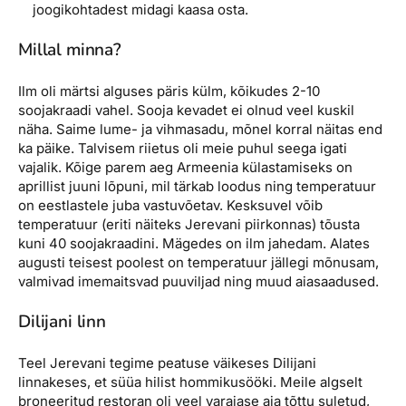
joogikohtadest midagi kaasa osta.
Millal minna?
Ilm oli märtsi alguses päris külm, kõikudes 2-10
soojakraadi vahel. Sooja kevadet ei olnud veel kuskil
näha. Saime lume- ja vihmasadu, mõnel korral näitas end
ka päike. Talvisem riietus oli meie puhul seega igati
vajalik. Kõige parem aeg Armeenia külastamiseks on
aprillist juuni lõpuni, mil tärkab loodus ning temperatuur
on eestlastele juba vastuvõetav. Kesksuvel võib
temperatuur (eriti näiteks Jerevani piirkonnas) tõusta
kuni 40 soojakraadini. Mägedes on ilm jahedam. Alates
augusti teisest poolest on temperatuur jällegi mõnusam,
valmivad imemaitsvad puuviljad ning muud aiasaadused.
Dilijani linn
Teel Jerevani tegime peatuse väikeses Dilijani
linnakeses, et süüa hilist hommikusööki. Meile algselt
broneeritud restoran oli veel varajase aja tõttu suletud,