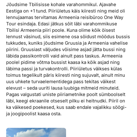
Jõudsime Tbilisisse kohale varahommikul. Ajavahe
Eestiga on +1 tund. Piiriületus käis kiiresti ning meid oli
lennujaamas tervitamas Armeenia reisibüroo One Way
Tour esindaja. Edasi jätkus sõit läbi varahommikuse
Tbilisi Armeenia piiri poole. Kuna olime kõik öisest
lennust väsinud, siis esimene osa sõidust möödus bussis
tukkudes, kuniks jõudsime Gruusia ja Armeenia vahelise
piirini. Gruusiast väljudes võisime asjad jätta bussi ning
läbida passikontrolli vaid ainult pass taskus. Armeenia
poolel pidime võtma bussist kaasa ka kõik asjad ning
läbima passi ja turvakontrolli. Piiriületus väikses külas
toimus tegelikult päris kiiresti ning sujuvalt, ainult minu
uus uhkete turvaelementidega pass tekitas väikest
elevust – seda uuriti lausa luubiga mitmeid minuteid.
Pagas valgustati uniste piiriametnike poolt sümboolselt
läbi, keegi ekraanile otseselt pilku ei heitnudki. Piiril on
ka väikesed poekesed, kus saab endale vajalikku söögi-
ja joogipoolist kaasa osta.