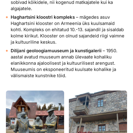
sobivad kõikidele, nii kogenud matkajatele kui ka
algajatele.
Haghartsini kloostri kompleks
– mägedes asuv
Haghartsini klooster on Armeenia üks kuulsamaid
kohti. Kompleks on ehitatud 10.-13. sajandil ja sisaldab
kolme kirikut. Klooster on olnud sajandeid riigi vaimne
ja kultuuriline keskus.
Dilijani geoloogiamuuseum ja kunstigalerii
– 1950.
aastal avatud muuseum annab ülevaate kohaliku
elanikkonna ajaloolisest ja kultuurilisest arengust.
Muuseumis on eksponeeritud kuulsate kohalike ja
välismaiste kunstnike töid.