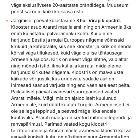
väga ekslusiivsete 20-aastaste brändidega. Muuseumi
poest sai neid kõiki ka kaasa osta.
Järgmisel päeval külastasime
Khor Virap kloostrit
.
Klooster asub Ararati mäe jalamil ning on Armeenia üks
enim külastatud palverännaku kohti. Kui oleme
harjunud Eestis ja mujal Euroopas nägema võimsaid
kirikuid ja katedraale, siis see klooster ja kirik on nende
kõrval väga tillukesed, kuid väga olulise tähtsusega
Armeenia ajaloos. Kirik on seest väga lihtne, vaid altar
ning mõned ristid, ilma kulla ja karrata, mida oleme
harjunud kirikutes nägema. Kloostris on maa-aluste
käikude võrgustik, kus erinevate sõdade ajal on
inimesed saanud varjuda ning end vaenlase eest peita.
Päikselisel päeval avanevad suurepärased vaated
Ararati mäele. Mägi, mis on ajalooliselt kuulunud
Armeeniale, kuid nüüd kuulub Türgile. Armeenlased ei
ole sellega leppinud ja peavad mäge ikka endale
kuuluvaks. Ararati mäega on seotud mitmeid legende ja
rahvapärimusi. Parimad vaated kogu kloostri
territooriumile ja Ararati mäele avanevad kloostri kõrval
asuvalt künkalt, kuhu on püstitatud suur Armeenia lipp.