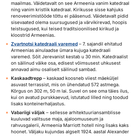
maailmas. Väidetavalt on see Armeenia vanim katedraal
ning vanim kristlik katedraal. Kirikusse sisse kahjuks
renoveerimistööde tõttu ei pääsenud. Väidetavalt pidid
sisevaated olema suursugused ja värvikirevad, hoopis
teistsugused, kui teised traditsioonilised kirikud ja
kloostrid Armeenias.
Zvartnotsi katedraali varemed
– 7. sajandil ehitatud
Armeenias ainulaadse ümara kujuga katedraali
varemed. Sõit Jerevanist kestab u 30 min. Katedraalist
on säilinud väike osa, edisest võimsusest uhkusest
annavad aimu osaliselt säilinud sambad.
Kaskaadtrepp
– kaskaad koosneb viiest mäeküljel
asuvast terrassist, mis on ühendatud 572 astmega.
Kõrgus on 302 m, 50 m lai. Suvel on see oma täies ilus,
kui on avatud purskkaevud, istutatud lilled ning toodud
lisaks konteinerhaljastus.
Vabariigi väljak
– sellesse arhitektuuriansamblisse
kuuluvad valitsuse maja, ajaloomuuseum ja
rahvusgalerii, Armeenia Marriott hotell ning lisaks kaks
hoonet. Väljaku kujundas algselt 1924. aastal Alexander