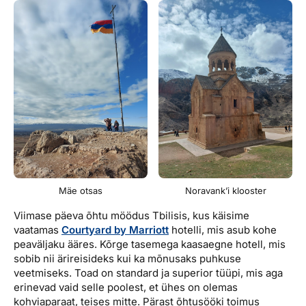
Mäe otsas
Noravank’i klooster
Viimase päeva õhtu möödus Tbilisis, kus käisime
vaatamas
Courtyard by Marriott
hotelli, mis asub kohe
peaväljaku ääres. Kõrge tasemega kaasaegne hotell, mis
sobib nii ärireisideks kui ka mõnusaks puhkuse
veetmiseks. Toad on standard ja superior tüüpi, mis aga
erinevad vaid selle poolest, et ühes on olemas
kohviaparaat, teises mitte. Pärast õhtusööki toimus