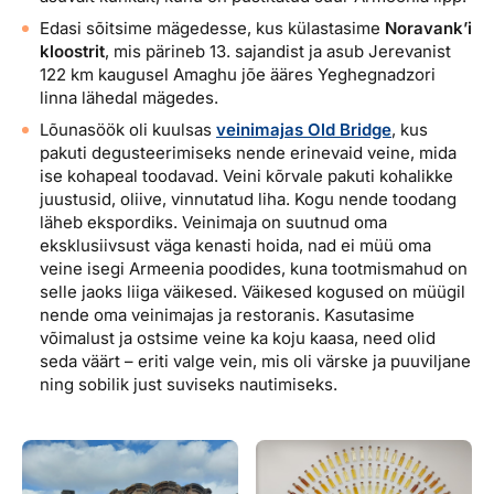
Edasi sõitsime mägedesse, kus külastasime
Noravank’i
kloostrit
, mis pärineb 13. sajandist ja asub Jerevanist
122 km kaugusel Amaghu jõe ääres Yeghegnadzori
linna lähedal mägedes.
Lõunasöök oli kuulsas
veinimajas Old Bridge
, kus
pakuti degusteerimiseks nende erinevaid veine, mida
ise kohapeal toodavad. Veini kõrvale pakuti kohalikke
juustusid, oliive, vinnutatud liha. Kogu nende toodang
läheb ekspordiks. Veinimaja on suutnud oma
eksklusiivsust väga kenasti hoida, nad ei müü oma
veine isegi Armeenia poodides, kuna tootmismahud on
selle jaoks liiga väikesed. Väikesed kogused on müügil
nende oma veinimajas ja restoranis. Kasutasime
võimalust ja ostsime veine ka koju kaasa, need olid
seda väärt – eriti valge vein, mis oli värske ja puuviljane
ning sobilik just suviseks nautimiseks.