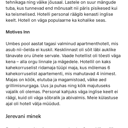
tehnikaga ning väike jõusaal. Lastele on suur mängude
tuba, kus tunnevad end mõnusalt nii päris pisikesed kui
ka teismelised. Hotelli personal räägib kenasti inglise
keelt. Hotell on väga populaarne ka kohalike seas.
Motives Inn
Umbes pool aastat tagasi valminud apartmenthotell, mis
asub nii-öelda ei kuskil. Kesklinnast oli sõit läbi auklike
tänavate oru ühele servale. Vaade hotellist oli tõesti väga
kena – alla orgu linnale ja mägedele. Hotellil on kaks
kahekorruselist ridamaja tüüpi maja, kus mõlemas 6
kahekorruselist apartementi, mis mahutavad 4 inimest.
Majas on köök, elutuba ja magamistoad, väike aed
grillimisnurgaga. Uus ja puhas ning kõik majutuseks
vajalik oli olemas. Personal kahjuks väga inglise keelt ei
räägi, kuid oli väga sõbralik ja abivalmis. Meie külastuse
ajal oli hotell välja müüdud.
Jerevani minek