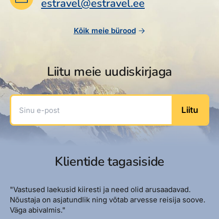
estravel@estravel.ee
Kõik meie bürood
Liitu meie uudiskirjaga
Sinu e-post
Liitu
Klientide tagasiside
"Vastused laekusid kiiresti ja need olid arusaadavad.
Nõustaja on asjatundlik ning võtab arvesse reisija soove.
Väga abivalmis."