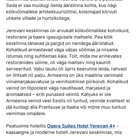
Seda ei saa muidugi öelda äärelinna kohta, kus nägi
kõikvõimalikke arhitektuuriüllitisi, kolemajad kõrvuti
uhkete villade ja hurtsikutega.
Jerevani kesklinnas on arvukalt kõikvõimalikke kohvikuid,
restorane ja baare igasugusele maitsele. Pea kõik
kesklinna tänavad ja pargid on nendega ääristatud.
Kohalikud armastavad väga väljas söömas ja niisama
istumas ning suhtlemas käia. Toit, mida me erinevates
restoranides sõime, oli väga maitsev ning kaunilt
serveeritud. Vabu laudu oli üpris keeruline leida, rahvast
on lihtsalt nii palju. Armeenia on üks maailma vanimaid
viinamarjakasvatuse ja veinitootmise piirkondi. Kohalikud
veinid on tõpoolest väga nauditavad, marjased ja
aromaatsed – eriti punased veinid. Kahjuks ei ole
Armeenia veinid veel Eestis nii tuntud, veinide kvaliteet ei
jää kuidagi alla Prantsuse ja Itaalia või mõne muu tuntud
veinimaa omadele.
Peatusime hotellis
Opera Suites Hotel Yerevan 4*
–
kaasaegne ja moderne hotell Jerevani kesklinnas, mis