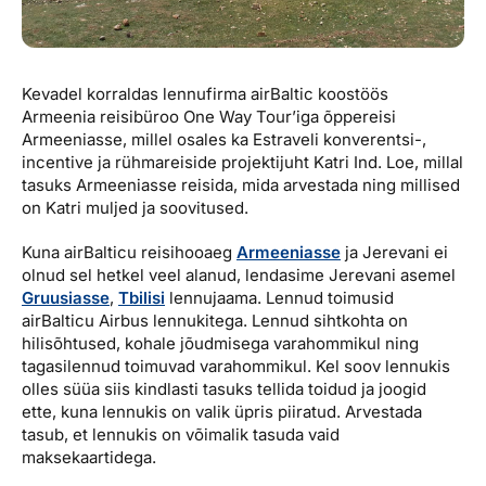
Kevadel korraldas lennufirma airBaltic koostöös
Armeenia reisibüroo One Way Tour’iga õppereisi
Armeeniasse, millel osales ka Estraveli konverentsi-,
incentive ja rühmareiside projektijuht Katri Ind. Loe, millal
tasuks Armeeniasse reisida, mida arvestada ning millised
on Katri muljed ja soovitused.
Kuna airBalticu reisihooaeg
Armeeniasse
ja Jerevani ei
olnud sel hetkel veel alanud, lendasime Jerevani asemel
Gruusiasse
,
Tbilisi
lennujaama. Lennud toimusid
airBalticu Airbus lennukitega. Lennud sihtkohta on
hilisõhtused, kohale jõudmisega varahommikul ning
tagasilennud toimuvad varahommikul. Kel soov lennukis
olles süüa siis kindlasti tasuks tellida toidud ja joogid
ette, kuna lennukis on valik üpris piiratud. Arvestada
tasub, et lennukis on võimalik tasuda vaid
maksekaartidega.