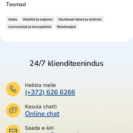
Teemad
Aasia
Hotellid ja majutus
Huvitavad ideed ja reisinõu
Lennureisid ja lennupiletid
Reisimuljed
24/7 klienditeenindus
Helista meile
(+372) 626 6266
Kasuta chatti
Online chat
Saada e-kiri