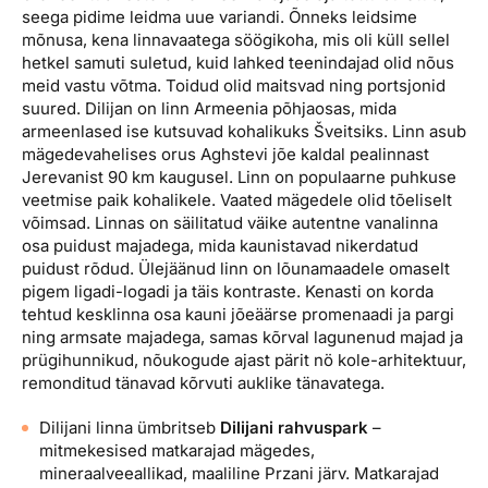
seega pidime leidma uue variandi. Õnneks leidsime
mõnusa, kena linnavaatega söögikoha, mis oli küll sellel
hetkel samuti suletud, kuid lahked teenindajad olid nõus
meid vastu võtma. Toidud olid maitsvad ning portsjonid
suured. Dilijan on linn Armeenia põhjaosas, mida
armeenlased ise kutsuvad kohalikuks Šveitsiks. Linn asub
mägedevahelises orus Aghstevi jõe kaldal pealinnast
Jerevanist 90 km kaugusel. Linn on populaarne puhkuse
veetmise paik kohalikele. Vaated mägedele olid tõeliselt
võimsad. Linnas on säilitatud väike autentne vanalinna
osa puidust majadega, mida kaunistavad nikerdatud
puidust rõdud. Ülejäänud linn on lõunamaadele omaselt
pigem ligadi-logadi ja täis kontraste. Kenasti on korda
tehtud kesklinna osa kauni jõeäärse promenaadi ja pargi
ning armsate majadega, samas kõrval lagunenud majad ja
prügihunnikud, nõukogude ajast pärit nö kole-arhitektuur,
remonditud tänavad kõrvuti auklike tänavatega.
Dilijani linna ümbritseb
Dilijani rahvuspark
–
mitmekesised matkarajad mägedes,
mineraalveeallikad, maaliline Przani järv. Matkarajad