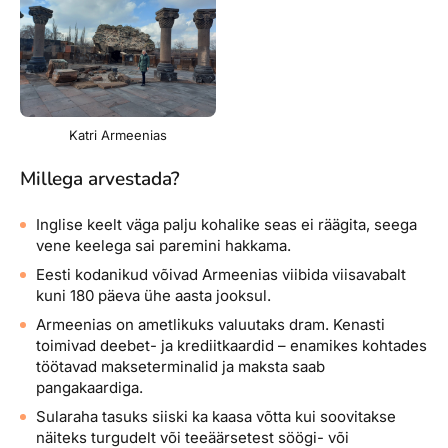
Katri Armeenias
Millega arvestada?
Inglise keelt väga palju kohalike seas ei räägita, seega
vene keelega sai paremini hakkama.
Eesti kodanikud võivad Armeenias viibida viisavabalt
kuni 180 päeva ühe aasta jooksul.
Armeenias on ametlikuks valuutaks dram. Kenasti
toimivad deebet- ja krediitkaardid – enamikes kohtades
töötavad makseterminalid ja maksta saab
pangakaardiga.
Sularaha tasuks siiski ka kaasa võtta kui soovitakse
näiteks turgudelt või teeäärsetest söögi- või