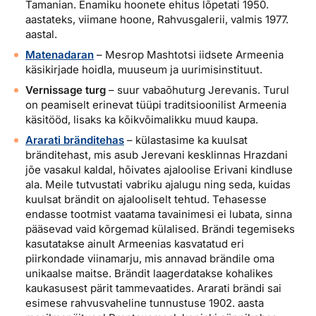
Tamanian. Enamiku hoonete ehitus lõpetati 1950.
aastateks, viimane hoone, Rahvusgalerii, valmis 1977.
aastal.
Matenadaran
– Mesrop Mashtotsi iidsete Armeenia
käsikirjade hoidla, muuseum ja uurimisinstituut.
Vernissage turg
– suur vabaõhuturg Jerevanis. Turul
on peamiselt erinevat tüüpi traditsioonilist Armeenia
käsitööd, lisaks ka kõikvõimalikku muud kaupa.
Ararati bränditehas
– külastasime ka kuulsat
bränditehast, mis asub Jerevani kesklinnas Hrazdani
jõe vasakul kaldal, hõivates ajaloolise Erivani kindluse
ala. Meile tutvustati vabriku ajalugu ning seda, kuidas
kuulsat brändit on ajalooliselt tehtud. Tehasesse
endasse tootmist vaatama tavainimesi ei lubata, sinna
pääsevad vaid kõrgemad külalised. Brändi tegemiseks
kasutatakse ainult Armeenias kasvatatud eri
piirkondade viinamarju, mis annavad brändile oma
unikaalse maitse. Brändit laagerdatakse kohalikes
kaukasusest pärit tammevaatides. Ararati brändi sai
esimese rahvusvaheline tunnustuse 1902. aasta