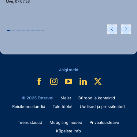
Uve
, 07.07.26
Jälgi meid
© 2025 Estravel
Meist
Bürood ja kontaktid
Reisikonsultandid
Tule tööle!
Uudised ja pressiteated
Teenustasud
Müügitingimused
Privaatsusteave
Küpsiste info