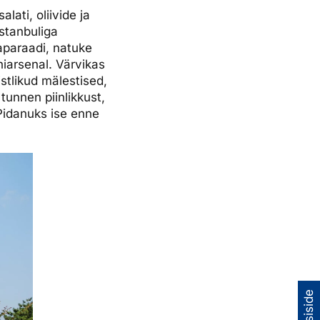
ati, oliivide ja
Istanbuliga
aparaadi, natuke
iarsenal. Värvikas
istlikud mälestised,
tunnen piinlikkust,
Pidanuks ise enne