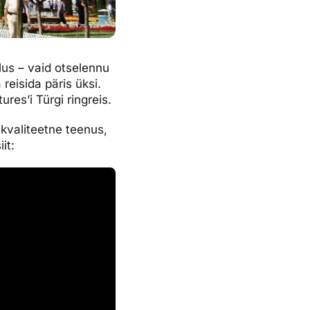
us – vaid otselennu
reisida päris üksi.
res’i Türgi ringreis.
 kvaliteetne teenus,
it: