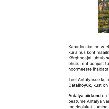
Kapadookias on veel 
kui ainus koht maai
Kõrghooajal juhtub se
ohutu, ent põhjust tu
noormeeste ihaldata
Teel Antalyasse kül
Çatalhöyük
, kust o
Antalya piirkond
on T
peatume Antalya vana
meeleolukat suminat