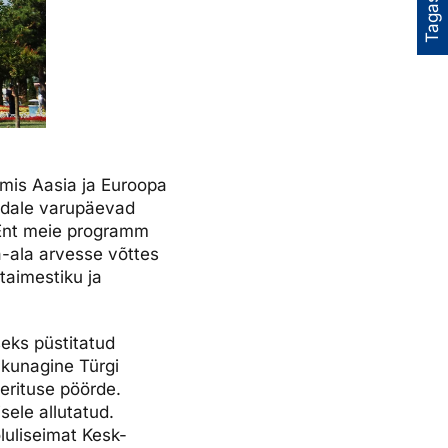
Tagasiside
, mis Aasia ja Euroopa
endale varupäevad
. Ent meie programm
a-ala arvesse võttes
taimestiku ja
eks püstitatud
 kunagine Türgi
eerituse pöörde.
sele allutatud.
oluliseimat Kesk-