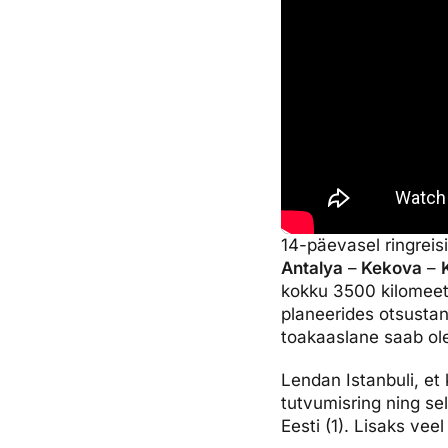
14-päevasel ringreis
Antalya
–
Kekova
–
kokku 3500 kilomeetr
planeerides otsustan
toakaaslane saab ol
Lendan Istanbuli, e
tutvumisring ning sel
Eesti (1). Lisaks veel