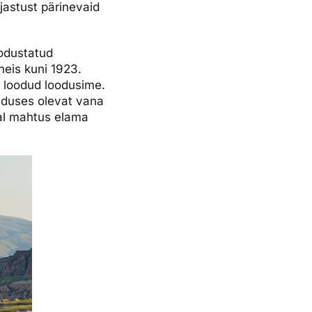
jastust pärinevaid
oodustatud
neis kuni 1923.
t loodud loodusime.
eduses olevat vana
jal mahtus elama