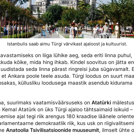
Istanbulis saab aimu Türgi värvikast ajaloost ja kultuurist.
avastamiseks on liiga lühike aeg, seda eriti linna puhul
uda kõike, mida hing ihkab. Kindel soovitus on jätta 
 uudistada seda linna pärast ringreisi juba sügavamalt
l, et Ankara poole teele asuda. Türgi loodus on suurt ma
sakas, küllusliku loodusega maastik asendub kidurama 
nna, suurimaks vaatamisväärsuseks on
Atatürki
mälestus
emal Atatürk on üks Türgi ajaloo tähtsaimaid isikuid –
tsemise ajal tegi riik arengus 180 kraadise läänele orient
lamentaarne demokraatlik riik, kus usk on riigivalitsemi
ame
Anatoolia Tsivilisatsioonide muuseumit
, ilmselt ühte 