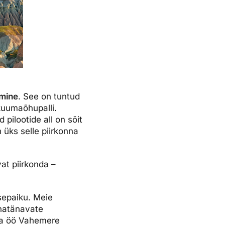
mine
. See on tuntud
kuumaõhupalli.
pilootide all on sõit
n üks selle piirkonna
t piirkonda –
sepaiku. Meie
nnatänavate
eta öö Vahemere