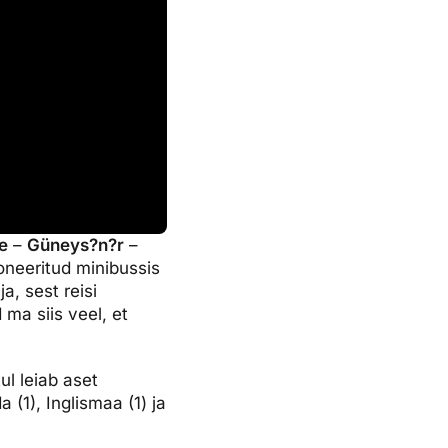
e
–
Güneys?n?r
–
ioneeritud minibussis
, sest reisi
ma siis veel, et
ul leiab aset
 (1), Inglismaa (1) ja