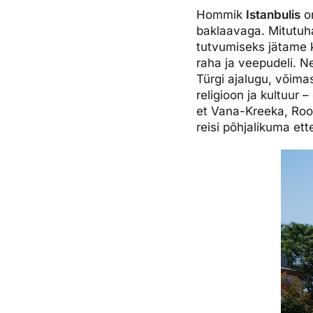
Hommik
Istanbulis
on
baklaavaga. Mitutuha
tutvumiseks jätame k
raha ja veepudeli. N
Türgi ajalugu, võimas
religioon ja kultuur 
et Vana-Kreeka, Roo
reisi põhjalikuma et