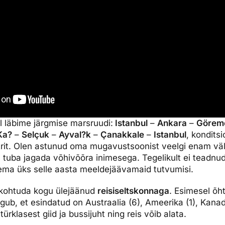
il läbime järgmise marsruudi:
Istanbul
–
Ankara
–
Görem
Ka?
–
Selçuk
–
Ayval?k
–
Çanakkale
–
Istanbul
, kondits
it. Olen astunud oma mugavustsoonist veelgi enam välja
 tuba jagada võhivõõra inimesega. Tegelikult ei teadnud 
ema üks selle aasta meeldejäävamaid tutvumisi.
t kohtuda kogu ülejäänud
reisiseltskonnaga
. Esimesel õht
gub, et esindatud on Austraalia (6), Ameerika (1), Kanada
 türklasest giid ja bussijuht ning reis võib alata.