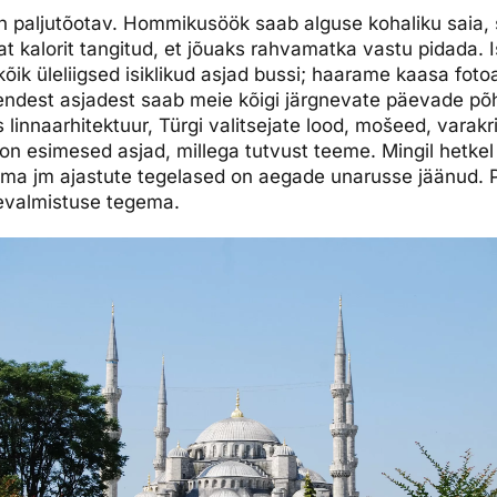
 paljutõotav. Hommikusöök saab alguse kohaliku saia, sal
t kalorit tangitud, et jõuaks rahvamatka vastu pidada. 
õik üleliigsed isiklikud asjad bussi; haarame kaasa foto
endest asjadest saab meie kõigi järgnevate päevade põh
 linnaarhitektuur, Türgi valitsejate lood, mošeed, varakr
– on esimesed asjad, millega tutvust teeme. Mingil hetkel 
ma jm ajastute tegelased on aegade unarusse jäänud. 
tevalmistuse tegema.