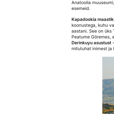
Anatoolia muuseumi, 
esemeid.
Kapadookia maastik
koonustega, kuhu var
aastani. See on üks 
Peatume Göremes, e
Derinkuyu asustust
–
mitutuhat inimest ja