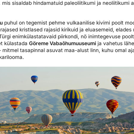
mis sisaldab hindamatuid paleoliitikumi ja neoliitikumi a
u
puhul on tegemist pehme vulkaanilise kivimi poolt m
ajased kristlased rajasid kirikuid ja eluasemeid, elades 
Türgi enimkülastatavaid piirkondi, nö inimtegevuse pool
t külastada
Göreme Vabaõhumuuseumi
ja vahetus läh
 mitmel tasapinnal asuvat maa-alust linn, kuhu omal a
 karilooma.