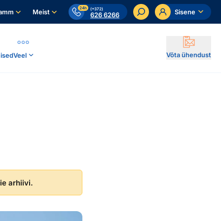
24h
(+372)
ramm
Meist
Sisene
626 6266
Võta ühendust
ised
Veel
e arhiivi.