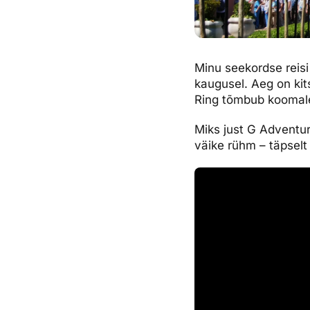
Minu seekordse reis
kaugusel. Aeg on kits
Ring tõmbub koomale 
Miks just G Adventur
väike rühm – täpselt 