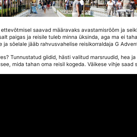
i ettevõtmisel saavad määravaks avastamisrõõm ja seikl
alt paigas ja reisile tuleb minna üksinda, aga ma ei taha 
ja sõelale jääb rahvusvahelise reisikorraldaja G Adventu
es? Tunnustatud giidid, hästi valitud marsruudid, hea ja
see, mida tahan oma reisil kogeda. Väikese vihje saad si