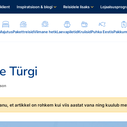
iklient
Inspiratsioon & blogi
Reisidele lisaks
Lojaalsusprog
Majutus
Pakettreisid
Viimane hetk
Laevapiletid
Kruiisid
Puhka Eestis
Pakkum
ne Türgi
son
.
nu, et artikkel on rohkem kui viis aastat vana ning kuulub mei