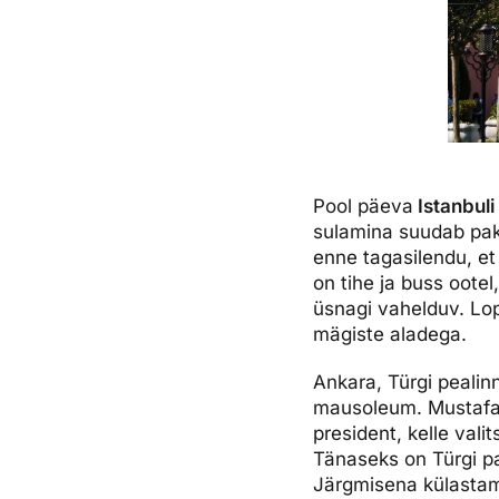
Pool päeva
Istanbuli
sulamina suudab pakk
enne tagasilendu, et
on tihe ja buss oote
üsnagi vahelduv. Lop
mägiste aladega.
Ankara, Türgi peali
mausoleum. Mustafa K
president, kelle vali
Tänaseks on Türgi par
Järgmisena külast