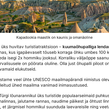
Kapadookia maastik on kaunis ja omanäoline
üks huvitav turistiatraktsioon –
kuumaõhupalliga lenda
lmas, kus igapäevaselt tõuseb korraga õhku umbes 100 
da isegi 2x hommiku jooksul. Korraliku väljaõppe saanud 
rvalisusele on pöörata oluline. Olla just õhupalli piloot o
vamaid elukutseid.
astame veel ühte UNESCO maailmapärandi nimistus oleva
n leitud ühed maailma vanimad inimasustused.
ürgi lõunarannikul üks turistide populaarseimaid puhku
linnas, jalutame rannas, naudime päikest ja õhtust li
, et järgmisel hommikul suunduda laevareisile ning ve