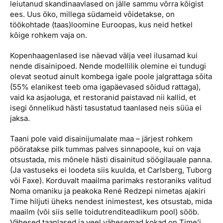
leiutanud skandinaavlased on jälle sammu võrra kõigist
ees. Uus öko, millega südameid võidetakse, on
töökohtade (taas)loomine Euroopas, kus neid hetkel
kõige rohkem vaja on.
Kopenhaagenlased ise näevad välja veel ilusamad kui
nende disainipoed. Nende modellilik olemine ei tundugi
olevat seotud ainult kombega igale poole jalgrattaga sõita
(55% elanikest teeb oma igapäevased sõidud rattaga),
vaid ka asjaoluga, et restoranid paistavad nii kallid, et
isegi õnnelikud hästi tasustatud taanlased neis süüa ei
jaksa.
Taani pole vaid disainijumalate maa – järjest rohkem
pööratakse pilk tummas palves sinnapoole, kui on vaja
otsustada, mis mõnele hästi disainitud söögilauale panna.
(Ja vastuseks ei loodeta siis kuulda, et Carlsberg, Tuborg
või Faxe). Korduvalt maailma parimaks restoraniks valitud
Noma omaniku ja peakoka René Redzepi nimetas ajakiri
Time hiljuti üheks nendest inimestest, kes otsustab, mida
maailm (või siis selle toidutrenditeadlikum pool) sööb.
Vähesed taanlased ja veel vähesemad kokad on Time’i