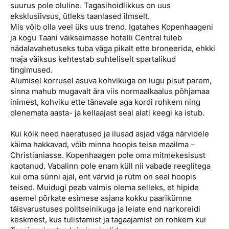
suurus pole oluline. Tagasihoidlikkus on uus
eksklusiivsus, ütleks taanlased ilmselt.
Mis võib olla veel üks uus trend. Igatahes Kopenhaageni
ja kogu Taani väikseimasse hotelli Central tuleb
nädalavahetuseks tuba väga pikalt ette broneerida, ehkki
maja väiksus kehtestab suhteliselt spartalikud
tingimused.
Alumisel korrusel asuva kohvikuga on lugu pisut parem,
sinna mahub mugavalt ära viis normaalkaalus põhjamaa
inimest, kohviku ette tänavale aga kordi rohkem ning
olenemata aasta- ja kellaajast seal alati keegi ka istub.
Kui kõik need naeratused ja ilusad asjad väga närvidele
käima hakkavad, võib minna hoopis teise maailma –
Christianiasse. Kopenhaagen pole oma mitmekesisust
kaotanud. Vabalinn pole enam küll nii vabade reeglitega
kui oma sünni ajal, ent värvid ja rütm on seal hoopis
teised. Muidugi peab valmis olema selleks, et hipide
asemel põrkate esimese asjana kokku paarikümne
täisvarustuses politseinikuga ja leiate end narkoreidi
keskmest, kus tulistamist ja tagaajamist on rohkem kui