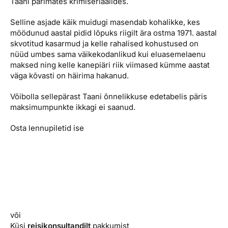
Taani parimates krimiseriaalides.
Selline asjade käik muidugi masendab kohalikke, kes
möödunud aastal pidid lõpuks riigilt ära ostma 1971. aastal
skvotitud kasarmud ja kelle rahalised kohustused on
nüüd umbes sama väikekodanlikud kui eluasemelaenu
maksed ning kelle kanepiäri riik viimased kümme aastat
väga kõvasti on häirima hakanud.
Võibolla sellepärast Taani õnnelikkuse edetabelis päris
maksimumpunkte ikkagi ei saanud.
Osta lennupiletid ise
või
Küsi
reisikonsultandilt
pakkumist