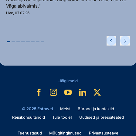
Väga abivalmis."
Uve
, 07.07.26
Jälgi meid
© 2025 Estravel
Meist
Bürood ja kontaktid
Reisikonsultandid
Tule tööle!
Uudised ja pressiteated
Teenustasud
Müügitingimused
Privaatsusteave