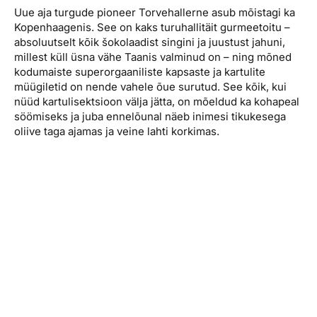
Uue aja turgude pioneer Torvehallerne asub mõistagi ka
Kopenhaagenis. See on kaks turuhallitäit gurmeetoitu –
absoluutselt kõik šokolaadist singini ja juustust jahuni,
millest küll üsna vähe Taanis valminud on – ning mõned
kodumaiste superorgaaniliste kapsaste ja kartulite
müügiletid on nende vahele õue surutud. See kõik, kui
nüüd kartulisektsioon välja jätta, on mõeldud ka kohapeal
söömiseks ja juba ennelõunal näeb inimesi tikukesega
oliive taga ajamas ja veine lahti korkimas.