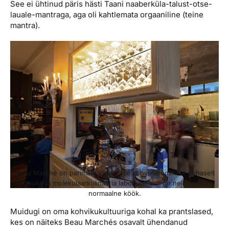
See ei ühtinud päris hästi Taani naaberküla-talust-otse-
lauale-mantraga, aga oli kahtlemata orgaaniline (teine
mantra).
Beau Marché on parimate Prantsuse kohvikukommete kohaselt
pisike ja molekulaarkulinaaria labori asemel on neil täiesti
normaalne köök.
Muidugi on oma kohvikukultuuriga kohal ka prantslased,
kes on näiteks Beau Marchés osavalt ühendanud