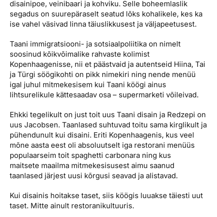
disainipoe, veinibaari ja kohviku. Selle boheemlaslik
segadus on suurepäraselt seatud lõks kohalikele, kes ka
ise vahel väsivad linna täiuslikkusest ja väljapeetusest.
Taani immigratsiooni- ja sotsiaalpoliitika on nimelt
soosinud kõikvõimalike rahvaste kolimist
Kopenhaagenisse, nii et päästvaid ja autentseid Hiina, Tai
ja Türgi söögikohti on pikk nimekiri ning nende menüü
igal juhul mitmekesisem kui Taani köögi ainus
lihtsurelikule kättesaadav osa – supermarketi võileivad.
Ehkki tegelikult on just toit uus Taani disain ja Redzepi on
uus Jacobsen. Taanlased suhtuvad toitu sama kirglikult ja
pühendunult kui disaini. Eriti Kopenhaagenis, kus veel
mõne aasta eest oli absoluutselt iga restorani menüüs
populaarseim toit spaghetti carbonara ning kus
maitsete maailma mitmekesisusest aimu saanud
taanlased järjest uusi kõrgusi seavad ja alistavad.
Kui disainis hoitakse taset, siis köögis luuakse täiesti uut
taset. Mitte ainult restoranikultuuris.