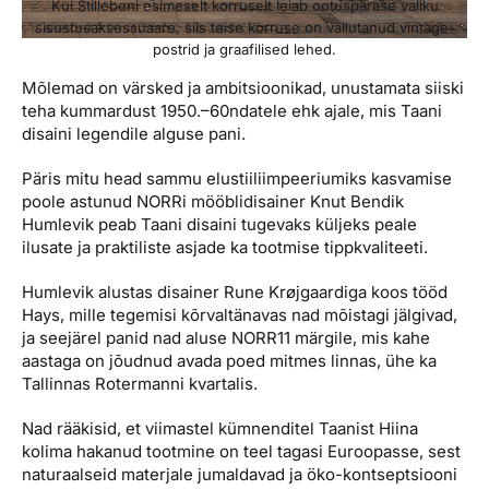
Kui Stillebeni esimeselt korruselt leiab ootuspärase valiku
sisustusaksessuaare, siis teise korruse on vallutanud vintage-
postrid ja graafilised lehed.
Mõlemad on värsked ja ambitsioonikad, unustamata siiski
teha kummardust 1950.–60ndatele ehk ajale, mis Taani
disaini legendile alguse pani.
Päris mitu head sammu elustiiliimpeeriumiks kasvamise
poole astunud NORRi mööblidisainer Knut Bendik
Humlevik peab Taani disaini tugevaks küljeks peale
ilusate ja praktiliste asjade ka tootmise tippkvaliteeti.
Humlevik alustas disainer Rune Krøjgaardiga koos tööd
Hays, mille tegemisi kõrvaltänavas nad mõistagi jälgivad,
ja seejärel panid nad aluse NORR11 märgile, mis kahe
aastaga on jõudnud avada poed mitmes linnas, ühe ka
Tallinnas Rotermanni kvartalis.
Nad rääkisid, et viimastel kümnenditel Taanist Hiina
kolima hakanud tootmine on teel tagasi Euroopasse, sest
naturaalseid materjale jumaldavad ja öko-kontseptsiooni