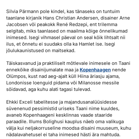
Silvia Pärmann pole kindel, kas tänaseks on tuntuim
taanlane kirjanik Hans Christian Andersen, disainer Arne
Jacobsen või peakokk René Redzepi, ent trilemma
selgitab, miks taanlased on maailma kõige õnnelikumad
inimesed. Isegi vihmasel päeval on seal kõik lihtsalt nii
ilus, et õnnetu ei suudaks olla ka Hamlet ise. Isegi
jõulukaunistused on maitsekad.
Täiskasvanud ja praktiliselt mõtlevale inimesele on Taani
ennekõike disainijumalate maa ja
Kopenhaagen
nende
Olümpos, kust nad aeg-ajalt küll Hiina äriasju ajama,
Londonisse loenguid pidama või Milanosse messile
sõidavad, aga kuhu alati tagasi tulevad.
Ehkki Exceli tabelitesse ja majandusanalüüsidesse
süvenenud pessimistid uriseks Taani nime kuuldes,
avaneb Kopenhaageni kesklinnas vaade staaride
paraadile. Illums Bolighusi kauplus näeb oma valikuga
välja kui neljakorruseline moodsa disaini muuseum, kuhu
nädalavahetusel ei taha inimesed hästi ära mahtuda.