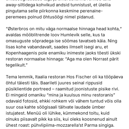
away-siltidega kohvikud andsid tunnistust, et üleliia
pingutama selle piirkonna keskmine perenaine-
peremees polnud õhtusöögi nimel pidanud.
“Østerbros on mitu väga normaalse hinnaga head kohta,“
avaldas mööblitrende loov Humlevik selle, kus ta
omasuguste sõpradega ise söömas tavatseb käia. Ning
lisas kohe vabandavalt, saades ilmselt isegi aru, et
Kopenhaagenis pole enamiku inimeste jaoks tõesti ükski
restoran normaalse hinnaga: “Aga ma olen Norrast pärit
tegelikult.”
Tema lemmik, Itaalia restoran Hos Fischer oli ka tööpäeva
õhtul täiesti täis. Baarileti juures seinal rippusid
püsiklientide portreed – raamitud joonistuste pisike rivi.
Ei mingeid omaniku “mina ja kuulsus minu restoranis”
odavaid fotosid, ehkki rohkem või vähem tuntud võis olla
suur osa kahte söögisaali täitvate laudade ümber
istujatest. Menüü oli lühike, kümmekond toitu, kuid
olnuks piisavalt pikk ka siis, kui oleks koosnenud ainult
ühest roast: pühvlipiima-mozzarella’st Parma singiga.