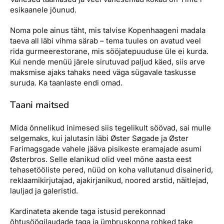
esikaanele jõunud.
Noma pole ainus täht, mis talvise Kopenhaageni madala
taeva all läbi vihma särab – tema tuules on avatud veel
rida gurmeerestorane, mis sööjatepuuduse üle ei kurda.
Kui nende menüü järele sirutuvad paljud käed, siis arve
maksmise ajaks tahaks need väga sügavale taskusse
suruda. Ka taanlaste endi omad.
Taani maitsed
Mida õnnelikud inimesed siis tegelikult söövad, sai mulle
selgemaks, kui jalutasin läbi Øster Søgade ja Øster
Farimagsgade vahele jääva pisikeste eramajade asumi
Østerbros. Selle elanikud olid veel mõne aasta eest
tehasetööliste pered, nüüd on koha vallutanud disainerid,
reklaamikirjutajad, ajakirjanikud, noored arstid, näitlejad,
lauljad ja galeristid.
Kardinateta akende taga istusid perekonnad
õhtusöögilaudade taga ja ümbruskonna rohked take