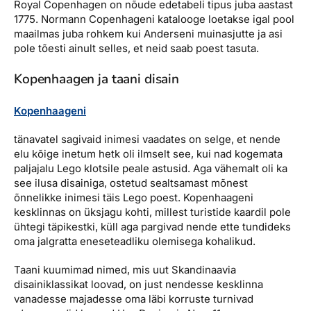
Royal Copenhagen on nõude edetabeli tipus juba aastast
1775. Normann Copenhageni katalooge loetakse igal pool
maailmas juba rohkem kui Anderseni muinasjutte ja asi
pole tõesti ainult selles, et neid saab poest tasuta.
Kopenhaagen ja taani disain
Kopenhaageni
tänavatel sagivaid inimesi vaadates on selge, et nende
elu kõige inetum hetk oli ilmselt see, kui nad kogemata
paljajalu Lego klotsile peale astusid. Aga vähemalt oli ka
see ilusa disainiga, ostetud sealtsamast mõnest
õnnelikke inimesi täis Lego poest. Kopenhaageni
kesklinnas on üksjagu kohti, millest turistide kaardil pole
ühtegi täpikestki, küll aga pargivad nende ette tundideks
oma jalgratta eneseteadliku olemisega kohalikud.
Taani kuumimad nimed, mis uut Skandinaavia
disainiklassikat loovad, on just nendesse kesklinna
vanadesse majadesse oma läbi korruste turnivad