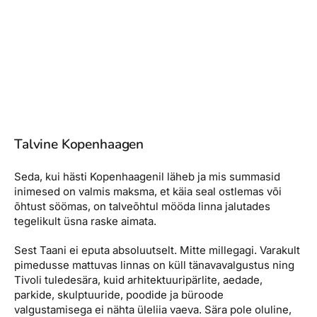
Talvine Kopenhaagen
Seda, kui hästi Kopenhaagenil läheb ja mis summasid
inimesed on valmis maksma, et käia seal ostlemas või
õhtust söömas, on talveõhtul mööda linna jalutades
tegelikult üsna raske aimata.
Sest Taani ei eputa absoluutselt. Mitte millegagi. Varakult
pimedusse mattuvas linnas on küll tänavavalgustus ning
Tivoli tuledesära, kuid arhitektuuripärlite, aedade,
parkide, skulptuuride, poodide ja büroode
valgustamisega ei nähta üleliia vaeva. Sära pole oluline,