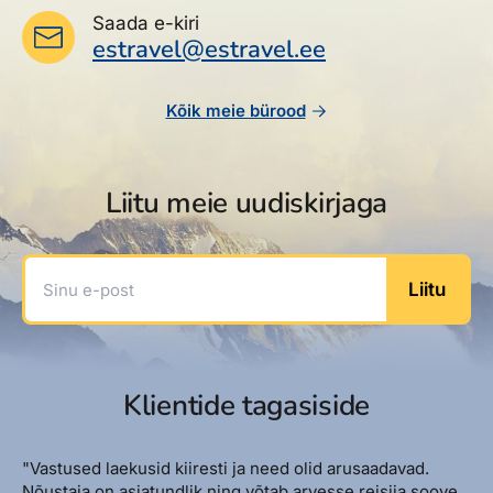
Saada e-kiri
estravel@estravel.ee
Kõik meie bürood
Liitu meie uudiskirjaga
Sinu e-post
Liitu
Klientide tagasiside
"Vastused laekusid kiiresti ja need olid arusaadavad.
Nõustaja on asjatundlik ning võtab arvesse reisija soove.