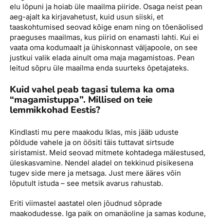
elu lõpuni ja hoiab üle maailma piiride. Osaga neist pean
aeg-ajalt ka kirjavahetust, kuid usun siiski, et
taaskohtumised seovad kõige enam ning on tõenäolised
praeguses maailmas, kus piirid on enamasti lahti. Kui ei
vaata oma kodumaalt ja ühiskonnast väljapoole, on see
justkui valik elada ainult oma maja magamistoas. Pean
leitud sõpru üle maailma enda suurteks õpetajateks.
Kuid vahel peab tagasi tulema ka oma
“magamistuppa”. Millised on teie
lemmikkohad Eestis?
Kindlasti mu pere maakodu Iklas, mis jääb uduste
põldude vahele ja on öösiti täis tuttavat sirtsude
siristamist. Meid seovad mitmete kohtadega mälestused,
üleskasvamine. Nendel aladel on tekkinud pisikesena
tugev side mere ja metsaga. Just mere ääres võin
lõputult istuda – see metsik avarus rahustab.
Eriti viimastel aastatel olen jõudnud sõprade
maakodudesse. Iga paik on omanäoline ja samas kodune,