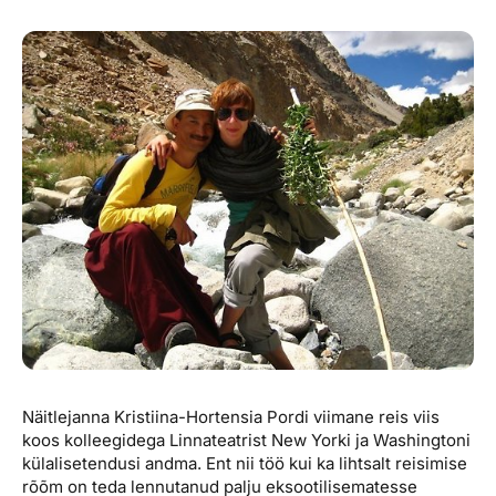
Reisitarvete e-pood
Meist
Kuldkaart
Ettevõttest, kontaktid, reisikonsultandi teenus, tule
Airalo eSIM
Platinum Club
tööle, uudised...
Reisija meelespea
Püsisoodustused
Ettevõttest
Boonuspunktid
Kontaktid
Reisikonsultandi teenus
Tule tööle
Uudised
Näitlejanna Kristiina-Hortensia Pordi viimane reis viis
koos kolleegidega Linnateatrist New Yorki ja Washingtoni
külalisetendusi andma. Ent nii töö kui ka lihtsalt reisimise
rõõm on teda lennutanud palju eksootilisematesse