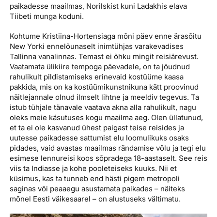
paikadesse maailmas, Norilskist kuni Ladakhis elava
Tiibeti munga koduni.
Kohtume Kristiina-Hortensiaga mõni päev enne ärasõitu
New Yorki ennelõunaselt inimtühjas varakevadises
Tallinna vanalinnas. Temast ei õhku mingit reisiärevust.
Vaatamata ülikiire tempoga päevadele, on ta jõudnud
rahulikult pildistamiseks erinevaid kostüüme kaasa
pakkida, mis on ka kostüümikunstnikuna kätt proovinud
näitlejannale olnud ilmselt lihtne ja meeldiv tegevus. Ta
istub tühjale tänavale vaatava akna alla rahulikult, nagu
oleks meie käsutuses kogu maailma aeg. Olen üllatunud,
et ta ei ole kasvanud ühest paigast teise reisides ja
uutesse paikadesse sattumist elu loomulikuks osaks
pidades, vaid avastas maailmas rändamise võlu ja tegi elu
esimese lennureisi koos sõpradega 18-aastaselt. See reis
viis ta Indiasse ja kohe pooleteiseks kuuks. Nii et
küsimus, kas ta tunneb end hästi pigem metropoli
saginas või peaaegu asustamata paikades – näiteks
mõnel Eesti väikesaarel – on alustuseks vältimatu.