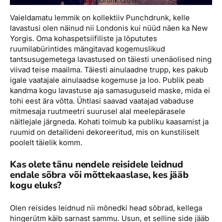
Vaieldamatu lemmik on kollektiiv Punchdrunk, kelle
lavastusi olen näinud nii Londonis kui nüüd näen ka New
Yorgis. Oma kohaspetsiifiliste ja lõpututes
ruumilabürintides mängitavad kogemuslikud
tantsusugemetega lavastused on täiesti unenäolised ning
viivad teise maailma. Täiesti ainulaadne trupp, kes pakub
igale vaatajale ainulaadse kogemuse ja loo. Publik peab
kandma kogu lavastuse aja samasuguseid maske, mida ei
tohi eest ära võtta. Ühtlasi saavad vaatajad vabaduse
mitmesaja ruutmeetri suurusel alal meelepärasele
näitlejale järgneda. Kohati toimub ka publiku kaasamist ja
ruumid on detailideni dekoreeritud, mis on kunstiliselt
poolelt täielik komm.
Kas olete tänu nendele reisidele leidnud
endale sõbra või mõttekaaslase, kes jääb
kogu eluks?
Olen reisides leidnud nii mõnedki head sõbrad, kellega
hingerütm käib sarnast sammu. Usun, et selline side jääb