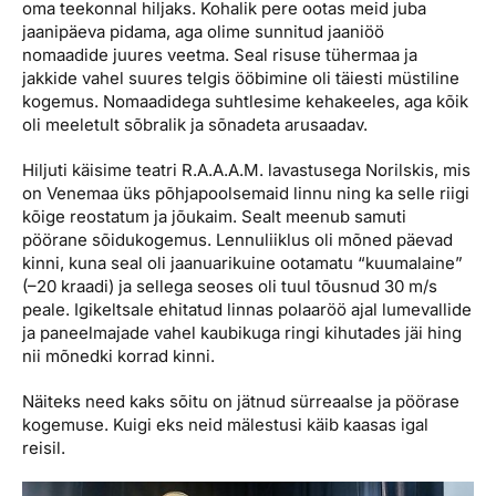
oma teekonnal hiljaks. Kohalik pere ootas meid juba
jaanipäeva pidama, aga olime sunnitud jaaniöö
nomaadide juures veetma. Seal risuse tühermaa ja
jakkide vahel suures telgis ööbimine oli täiesti müstiline
kogemus. Nomaadidega suhtlesime kehakeeles, aga kõik
oli meeletult sõbralik ja sõnadeta arusaadav.
Hiljuti käisime teatri R.A.A.A.M. lavastusega Norilskis, mis
on Venemaa üks põhjapoolsemaid linnu ning ka selle riigi
kõige reostatum ja jõukaim. Sealt meenub samuti
pöörane sõidukogemus. Lennuliiklus oli mõned päevad
kinni, kuna seal oli jaanuarikuine ootamatu “kuumalaine”
(–20 kraadi) ja sellega seoses oli tuul tõusnud 30 m/s
peale. Igikeltsale ehitatud linnas polaaröö ajal lumevallide
ja paneelmajade vahel kaubikuga ringi kihutades jäi hing
nii mõnedki korrad kinni.
Näiteks need kaks sõitu on jätnud sürreaalse ja pöörase
kogemuse. Kuigi eks neid mälestusi käib kaasas igal
reisil.