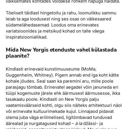
väiksemates kohtades võidakse rohkem näpuga näidata.
Tõeliselt täidlast hingetoitu ja rahu, loomulikku sammu
leiab ta aga loodusest ning ses osas on väikesaared
südamelähedasemad. Loodus oma erinevates
variatsioonides ja metsikud kohad on talle väega
inspiratsiooniallikad.
Mida New Yorgis etenduste vahel külastada
plaanite?
Kindlasti erinevaid kunstimuuseume (MoMa,
Guggenheim, Whitney). Pigem annab end iga koht kätte
kohale jõudes. Seal saan ka paremini aru, mille poole
parasjagu tõmbab. Erinevatel aegadel võin januneda eri
tüüpi kogemuste järele ehk äärmusest äärmusesse, ikka
tasakaalu poole. Kindlasti on New Yorgis palju
vaatamisväärseid kohti, olgu siis näiteks arhitektuuri näol
või erinevate kultuurimekade kujul. Linnajaod pidavat
olema juba väga eriilmelised, ligitõmbavad tunduvad
äärealad ja nurgatagused kohad –
à la
džässi- ja