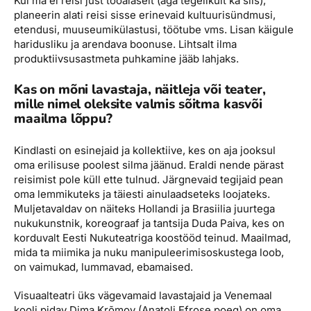
Kui ma ei reisi just tööalaselt (aga tegelikult ka siis),
planeerin alati reisi sisse erinevaid kultuurisündmusi,
etendusi, muuseumikülastusi, töötube vms. Lisan käigule
haridusliku ja arendava boonuse. Lihtsalt ilma
produktiivsusastmeta puhkamine jääb lahjaks.
Kas on mõni lavastaja, näitleja või teater,
mille nimel oleksite valmis sõitma kasvõi
maailma lõppu?
Kindlasti on esinejaid ja kollektiive, kes on aja jooksul
oma erilisuse poolest silma jäänud. Eraldi nende pärast
reisimist pole küll ette tulnud. Järgnevaid tegijaid pean
oma lemmikuteks ja täiesti ainulaadseteks loojateks.
Muljetavaldav on näiteks Hollandi ja Brasiilia juurtega
nukukunstnik, koreograaf ja tantsija Duda Paiva, kes on
korduvalt Eesti Nukuteatriga koostööd teinud. Maailmad,
mida ta miimika ja nuku manipuleerimisoskustega loob,
on vaimukad, lummavad, ebamaised.
Visuaalteatri üks vägevamaid lavastajaid ja Venemaal
kooli pidav Dima Krõmov (Anatoli Efrose poeg) on oma