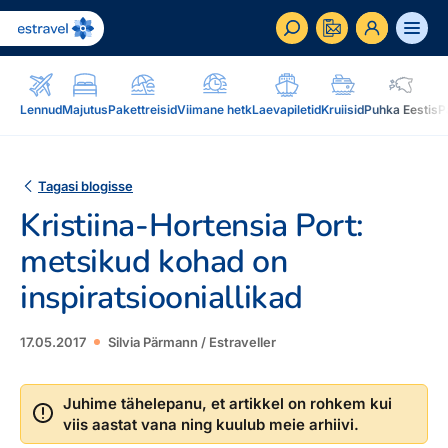
ET
RU
EN
Lennud
Majutus
Pakettreisid
Viimane hetk
Laevapiletid
Kruiisid
Puhka Eestis
P
Äriklient
Kuidas saada ärikliendiks, eelised, teenused...
Tagasi blogisse
Kristiina-Hortensia Port:
Inspiratsioon & blogi
Blogi, sihtkohad, podcastid, ajakiri, uudiskiri...
metsikud kohad on
inspiratsiooniallikad
Reisidele lisaks
Blogi
Järelmaks, Estraveli kinkekaart, Airalo eSim,
Sihtkohad
reisikaubad.ee...
17.05.2017
Silvia Pärmann / Estraveller
Podcastid
Lojaalsusprogramm
Järelmaks
Juhime tähelepanu, et artikkel on rohkem kui
Uudiskiri
Boonuspunktid, Kuldkaart, Platinum kaart...
viis aastat vana ning kuulub meie arhiivi.
Estraveli kinkekaart
Reisiajakiri Traveller