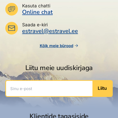
Kasuta chatti
Online chat
Saada e-kiri
estravel@estravel.ee
Kõik meie bürood
Liitu meie uudiskirjaga
Sinu e-post
Liitu
Klientide tagasiside