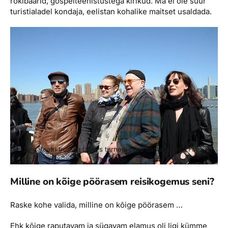
rokibaarid, gospelteenistustega kirikud. Ma ei ole suur
turistialadel kondaja, eelistan kohalike maitset usaldada.
Linnateatri trupiga USA-s turneel selle aasta aprillis. Foto:
erakogu
Milline on kõige pöörasem reisikogemus seni?
Raske kohe valida, milline on kõige pöörasem …
Ehk kõige raputavam ja sügavam elamus oli ligi kümme