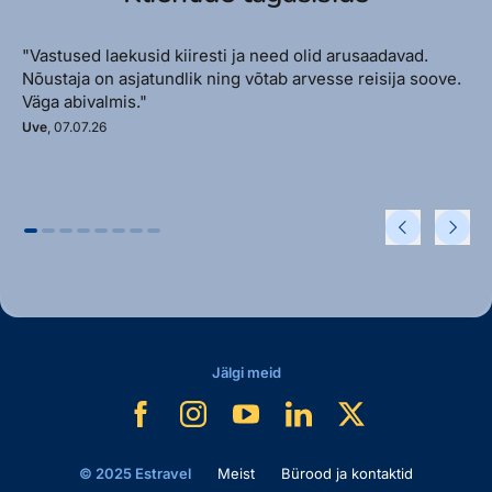
"Vastused laekusid kiiresti ja need olid arusaadavad.
Nõustaja on asjatundlik ning võtab arvesse reisija soove.
Väga abivalmis."
Uve
, 07.07.26
Jälgi meid
© 2025 Estravel
Meist
Bürood ja kontaktid