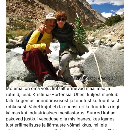
Indias Ladakhis piparmündijahil (2007). Foto: erakogu
Mõlemal on oma võlu, lihtsalt erinevad maailmad ja
rütmid, leiab Kristiina-Hortensia. Ühest küljest meeldib
talle kogemus anonüümsusest ja tohutust kultuurilisest
rohkusest. Vahel kujutleb ta ennast eri kultuurides ringi
käimas kui industriaalses mesilastarus. Suured kohad
pakuvad justkui vabaduse olla mis iganes, kes iganes –
just eriilmelisuse ja äärmuste võimalikkus, millele