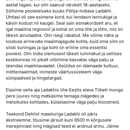
aastat tagasi, kui olin saanud värskelt 18-aastaseks.
Sõitsime pooleteiseks kuuks Põhja-Indiase Ladakhi.
Ühtlasi oli see esimene kord, kui lendasin lennukiga ja
käisin kodust nii kaugel. Seal sain esmakordselt aru, et
igal maailma regioonil ja kohal on oma õhk ja lõhn, mis on
täiesti ainulaadne. Olin isegi rabatud. Me võime näha ja
looduse erinevate maailmajagude kohta, kuid oma silm on
siiski kuningas ja iga koht on eriline oma essentsi
poolest. Olin India olemusest täiesti lummatud ja sellises
keskkonnas nii pikalt viibimine kasvatas väga palju ja
laiendas maailmavaadet. Üleüldse on idamaade kultuur,
mõttemaailmad, inimeste väärtussüsteem väga
sümpaatsed ja hingetargad.
Elasime selle aja Ladakhis ühe Eestis elava Tiibeti munga
pere juures ning matkasime temaga mägedes ja
metsikutes kohtades, külastasime väga palju kloostreid.
Teekond Dehlist maasturiga Ladakhi oli päris
ekstreemne, tõusime järsult kuni 6500 m kõrgusele
merepinnast ning mägised teed ei andnud armu. Jäime