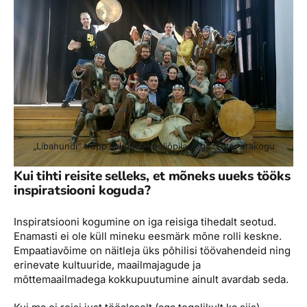
„Libahundi” trupp Jakuutia kooliõpilastega. Foto: erakogu
Kui tihti reisite selleks, et mõneks uueks tööks
inspiratsiooni koguda?
Inspiratsiooni kogumine on iga reisiga tihedalt seotud.
Enamasti ei ole küll mineku eesmärk mõne rolli keskne.
Empaatiavõime on näitleja üks põhilisi töövahendeid ning
erinevate kultuuride, maailmajagude ja
mõttemaailmadega kokkupuutumine ainult avardab seda.