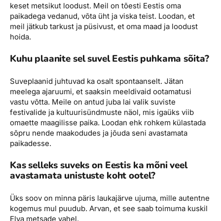
keset metsikut loodust. Meil on tõesti Eestis oma
paikadega vedanud, võta üht ja viska teist. Loodan, et
meil jätkub tarkust ja püsivust, et oma maad ja loodust
hoida.
Kuhu plaanite sel suvel Eestis puhkama sõita?
Suveplaanid juhtuvad ka osalt spontaanselt. Jätan
meelega ajaruumi, et saaksin meeldivaid ootamatusi
vastu võtta. Meile on antud juba lai valik suviste
festivalide ja kultuurisündmuste näol, mis igaüks viib
omaette maagilisse paika. Loodan ehk rohkem külastada
sõpru nende maakodudes ja jõuda seni avastamata
paikadesse.
Kas selleks suveks on Eestis ka mõni veel
avastamata unistuste koht ootel?
Üks soov on minna päris laukajärve ujuma, mille autentne
kogemus mul puudub. Arvan, et see saab toimuma kuskil
Elva metsade vahel.