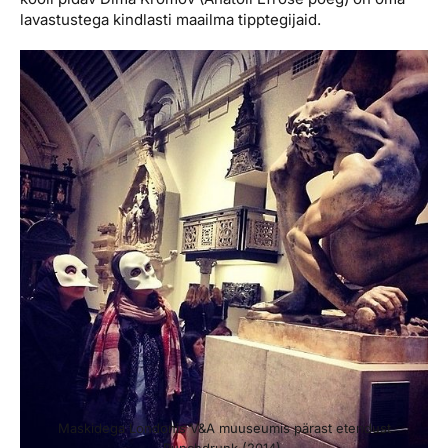
lavastustega kindlasti maailma tipptegijaid.
Maskidega Londonis V&A muuseumis pärast etendust
Punchdrunk (2014).