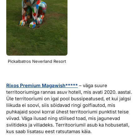
Pickalbatros Neverland Resort
Rixos Premium Magawish*****
– väga suure
territooriumiga rannas asuv hotell, mis avati 2020. aastal.
Üle territooriumi on igal pool bussipeatused, et kui jalgsi
liikuda ei soovi, siis sõidavad ringi golfiautod, mis
puhkajaid soovi korral ühest territooriumi punktist teise
viivad. Väga ilusad ning stiilsed toad, mis jagunevad
sviitideks ja villadeks. Territooriumil asub ka hobusetall,
kus saab lisatasu eest ratsutamas käia.