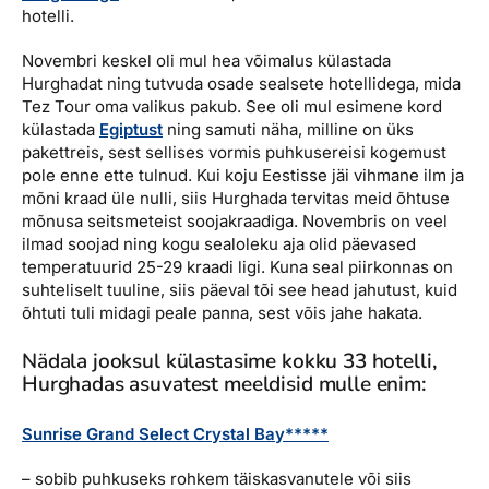
hotelli.
Novembri keskel oli mul hea võimalus külastada
Hurghadat ning tutvuda osade sealsete hotellidega, mida
Tez Tour oma valikus pakub. See oli mul esimene kord
külastada
Egiptust
ning samuti näha, milline on üks
pakettreis, sest sellises vormis puhkusereisi kogemust
pole enne ette tulnud. Kui koju Eestisse jäi vihmane ilm ja
mõni kraad üle nulli, siis Hurghada tervitas meid õhtuse
mõnusa seitsmeteist soojakraadiga. Novembris on veel
ilmad soojad ning kogu sealoleku aja olid päevased
temperatuurid 25-29 kraadi ligi. Kuna seal piirkonnas on
suhteliselt tuuline, siis päeval tõi see head jahutust, kuid
õhtuti tuli midagi peale panna, sest võis jahe hakata.
Nädala jooksul külastasime kokku 33 hotelli,
Hurghadas asuvatest meeldisid mulle enim:
Sunrise Grand Select Crystal Bay*****
– sobib puhkuseks rohkem täiskasvanutele või siis