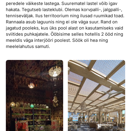
peredele väikeste lastega. Suurematel lastel võib igav
hakata. Tegutseb lasteklubi. Olemas korvpalli-, jalgpalli-,
tenniseväljak. Ilus territoorium ning ilusad ruumikad toad.
Rannaala asub laguunis ning ei ole väga suur. Rand on
jagatud pooleks, kus üks pool alast on kasutamiseks vaid
sviitides puhkajatele. Ööbisime selles hotellis 2 ööd ning
meeldis väga interjööri poolest. Söök oli hea ning
meelelahutus samuti.