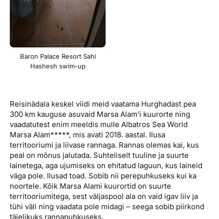
Baron Palace Resort Sahl
Hashesh swim-up
Reisinädala keskel viidi meid vaatama Hurghadast pea
300 km kauguse asuvaid Marsa Alam’i kuurorte ning
vaadatutest enim meeldis mulle Albatros Sea World
Marsa Alam*****, mis avati 2018. aastal. Ilusa
territooriumi ja liivase rannaga. Rannas olemas kai, kus
peal on mõnus jalutada. Suhteliselt tuuline ja suurte
lainetega, aga ujumiseks on ehitatud laguun, kus laineid
väga pole. Ilusad toad. Sobib nii perepuhkuseks kui ka
noortele. Kõik Marsa Alami kuurortid on suurte
territooriumitega, sest väljaspool ala on vaid igav liiv ja
tühi väli ning vaadata pole midagi – seega sobib piirkond
täielikuks rannapuhkuseks.