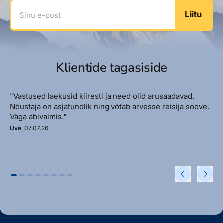
Sinu e-post
Liitu
Klientide tagasiside
"Vastused laekusid kiiresti ja need olid arusaadavad.
Nõustaja on asjatundlik ning võtab arvesse reisija soove.
Väga abivalmis."
Uve
, 07.07.26