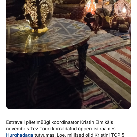
Estraveli piletimüügi koordinaator Kristin Elm käis
novembris Tez Touri korraldatud õppereisi raames
Hurghadaga
tutvumas. Loe, millised olid Kristini TOP 5