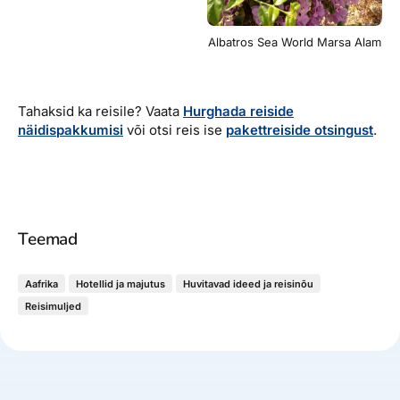
Albatros Sea World Marsa Alam
Tahaksid ka reisile? Vaata
Hurghada reiside
näidispakkumisi
või otsi reis ise
pakettreiside otsingust
.
Teemad
Aafrika
Hotellid ja majutus
Huvitavad ideed ja reisinõu
Reisimuljed