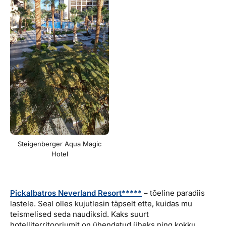
Steigenberger Aqua Magic
Hotel
Pickalbatros Neverland Resort*****
– tõeline paradiis
lastele. Seal olles kujutlesin täpselt ette, kuidas mu
teismelised seda naudiksid. Kaks suurt
hotelliterritooriumit on ühendatud üheks ning kokku