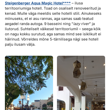
Steigenberger Aqua Magic Hotel****
– ilusa
territooriumiga hotell. Toad on osaliselt renoveeritud ja
kenad. Mulle väga meeldis selle hotelli stiil. Ainukeseks
miinuseks, et ei asu rannas, aga samas saab teatud
aegadel randa autoga. 9 basseini ning “
lazy river
” ja
liutorud. Suhteliselt väikesel territooriumil – seega kõik
on nagu kokku surutud, aga samas mind see isiklikult ei
häirinud. Võrreldes mõne 5-tärnilisega nägi see hotell
palju ilusam välja.