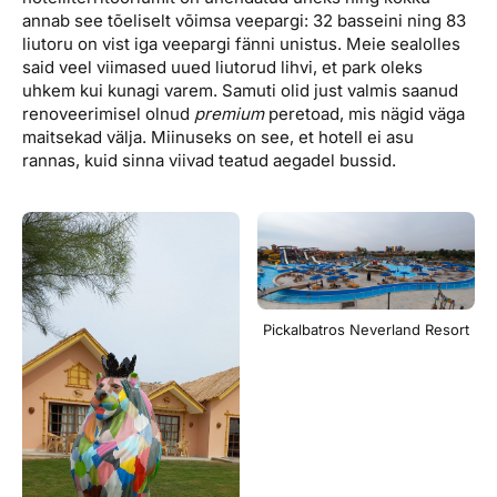
annab see tõeliselt võimsa veepargi: 32 basseini ning 83
liutoru on vist iga veepargi fänni unistus. Meie sealolles
said veel viimased uued liutorud lihvi, et park oleks
uhkem kui kunagi varem. Samuti olid just valmis saanud
renoveerimisel olnud
premium
peretoad, mis nägid väga
maitsekad välja. Miinuseks on see, et hotell ei asu
rannas, kuid sinna viivad teatud aegadel bussid.
Pickalbatros Neverland Resort