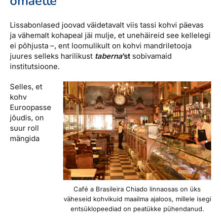
omaette
Lissabonlased joovad väidetavalt viis tassi kohvi päevas
ja vähemalt kohapeal jäi mulje, et unehäireid see kellelegi
ei põhjusta –, ent loomulikult on kohvi mandriletooja
juures selleks harilikust
taberna
’st
sobivamaid
institutsioone.
Selles, et
kohv
Euroopasse
jõudis, on
suur roll
mängida
Café a Brasileira Chiado linnaosas on üks
väheseid kohvikuid maailma ajaloos, millele isegi
entsüklopeediad on peatükke pühendanud.