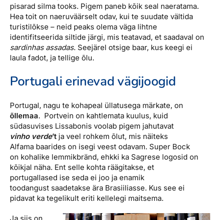
pisarad silma tooks. Pigem paneb kõik seal naeratama.
Hea toit on naeruväärselt odav, kui te suudate vältida
turistilõkse – neid peaks olema väga lihtne
identifitseerida siltide järgi, mis teatavad, et saadaval on
sardinhas assadas
. Seejärel otsige baar, kus keegi ei
laula fadot, ja tellige õlu.
Portugali erinevad vägijoogid
Portugal, nagu te kohapeal üllatusega märkate, on
õllemaa
. Portvein on kahtlemata kuulus, kuid
südasuvises Lissabonis voolab pigem jahutavat
vinho verde
’t
ja veel rohkem õlut, mis näiteks
Alfama baarides on isegi veest odavam. Super Bock
on kohalike lemmikbränd, ehkki ka Sagrese logosid on
kõikjal näha. Ent selle kohta räägitakse, et
portugallased ise seda ei joo ja enamik
toodangust saadetakse ära Brasiiliasse. Kus see ei
pidavat ka tegelikult eriti kellelegi maitsema.
Ja siis on