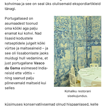
kohvimaa ja see on seal üks olulisemaid ekspordiartikleid
tänagi.
Portugallased on
asumaadest toonud
oma kööki aga palju
enamat kui kohvi. Nad
lisasid kodustele
retseptidele julgelt kõiki
vürtse ja maitseaineid – ja
see oli lissabonlaste jaoks
muidugi hull vedamine, et
just portugallane
Vasco
da Gama
esimesed India-
reisid ette võttis –
ning saanud palju
põnevamaid maitseid kui
selles
Kohaliku restorani
sisekujundus.
küsimuses konservatiivsemad olnud hispaanlased, kelle