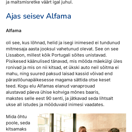
ja maitsmisretke väärt igal juhul.
Ajas seisev Alfama
Alfama
oli see, kus lõhnad, helid ja isegi inimesed ei tundunud
mitmesaja aasta jooksul vahetunud olevat. See on see
Lissabon, millest kõik Portugali sõites unistavad.
Pisikesed käänulised tänavad, mis mööda mäekülgi üles
ronivad ja mis on nii kitsad, et ükski auto neil sõitma ei
mahu, ning suured paksud laisad kassid võivad end
pärastlõunapäikesesse magama sättida otse keset
teed. Kogu elu Alfamas elanud vanaprouad
alustavad päeva ühise kohviga mõnes baaris,
makstes selle eest 90 senti, ja jätkavad seda lihtsalt
ukse all istudes ja mööduvaid inimesi vaadates.
Mida õhtu
poole, seda
kitsamaks