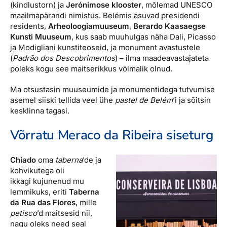
(kindlustorn) ja
Jerónimose klooster
, mõlemad UNESCO
maailmapärandi nimistus. Belémis asuvad presidendi
residents,
Arheoloogiamuuseum
,
Berardo Kaasaegse
Kunsti Muuseum
, kus saab muuhulgas näha Dali, Picasso
ja Modigliani kunstiteoseid, ja monument avastustele
(
Padrão dos Descobrimentos
) – ilma maadeavastajateta
poleks kogu see maitserikkus võimalik olnud.
Ma otsustasin muuseumide ja monumentidega tutvumise
asemel siiski tellida veel ühe
pastel de Belém
’i ja sõitsin
kesklinna tagasi.
Võrratu Meraco da Ribeira siseturg
Chiado
oma
taberna
’de ja
kohvikutega oli
ikkagi kujunenud mu
lemmikuks, eriti
Taberna
da Rua das Flores
, mille
petisco
’d maitsesid nii,
nagu oleks need seal