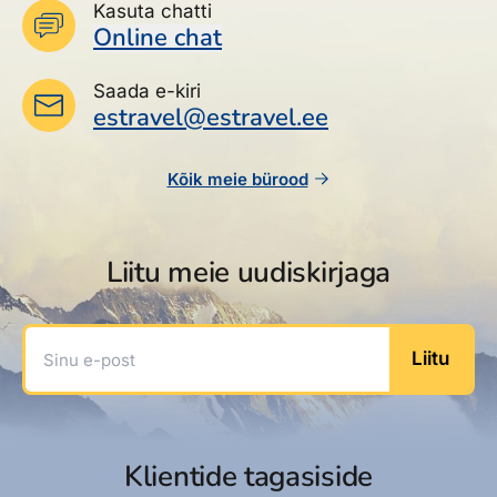
Kasuta chatti
Online chat
Saada e-kiri
estravel@estravel.ee
Kõik meie bürood
Liitu meie uudiskirjaga
Sinu e-post
Liitu
Klientide tagasiside