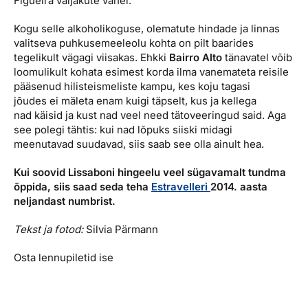
Figueira väljakute vahel.
Kogu selle alkoholikoguse, olematute hindade ja linnas
valitseva puhkusemeeleolu kohta on pilt baarides
tegelikult vägagi viisakas. Ehkki
Bairro Alto
tänavatel võib
loomulikult kohata esimest korda ilma vanemateta reisile
pääsenud hilisteismeliste kampu, kes koju tagasi
jõudes ei mäleta enam kuigi täpselt, kus ja kellega
nad käisid ja kust nad veel need tätoveeringud said. Aga
see polegi tähtis: kui nad lõpuks siiski midagi
meenutavad suudavad, siis saab see olla ainult hea.
Kui soovid Lissaboni hingeelu veel sügavamalt tundma
õppida, siis saad seda teha
Estravelleri
2014. aasta
neljandast numbrist.
Tekst ja fotod:
Silvia Pärmann
Osta lennupiletid ise