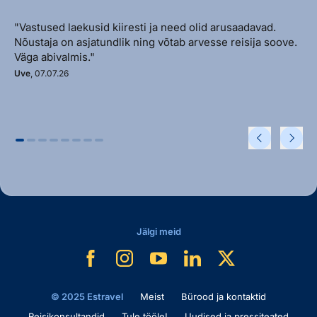
"Vastused laekusid kiiresti ja need olid arusaadavad.
Nõustaja on asjatundlik ning võtab arvesse reisija soove.
Väga abivalmis."
Uve
, 07.07.26
Jälgi meid
© 2025 Estravel
Meist
Bürood ja kontaktid
Reisikonsultandid
Tule tööle!
Uudised ja pressiteated