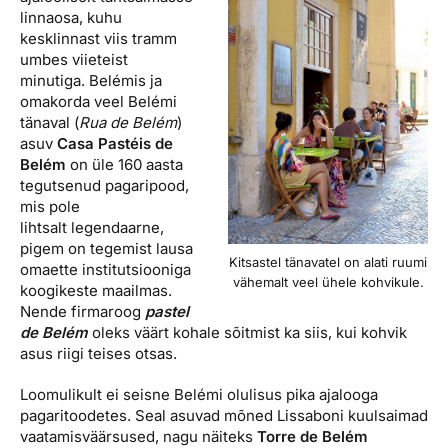
linnaosa, kuhu
kesklinnast viis tramm
umbes viieteist
minutiga. Belémis ja
omakorda veel Belémi
tänaval (
Rua de Belém
)
asuv
Casa Pastéis de
Belém
on üle 160 aasta
tegutsenud pagaripood,
mis pole
lihtsalt legendaarne,
pigem on tegemist lausa
Kitsastel tänavatel on alati ruumi
omaette institutsiooniga
vähemalt veel ühele kohvikule.
koogikeste maailmas.
Nende firmaroog
pastel
de Belém
oleks väärt kohale sõitmist ka siis, kui kohvik
asus riigi teises otsas.
Loomulikult ei seisne Belémi olulisus pika ajalooga
pagaritoodetes. Seal asuvad mõned Lissaboni kuulsaimad
vaatamisväärsused, nagu näiteks
Torre de Belém