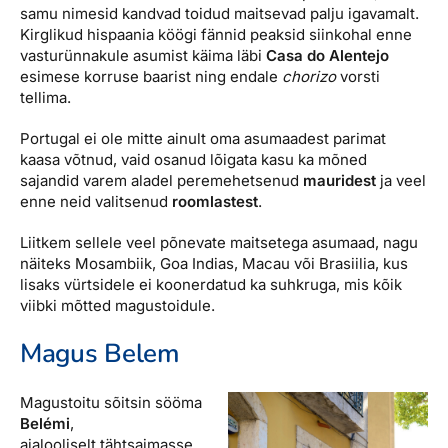
samu nimesid kandvad toidud maitsevad palju igavamalt.
Kirglikud hispaania köögi fännid peaksid siinkohal enne
vasturünnakule asumist käima läbi
Casa do Alentejo
esimese korruse baarist ning endale
chorizo
vorsti
tellima.
Portugal ei ole mitte ainult oma asumaadest parimat
kaasa võtnud, vaid osanud lõigata kasu ka mõned
sajandid varem aladel peremehetsenud
mauridest
ja veel
enne neid valitsenud
roomlastest
.
Liitkem sellele veel põnevate maitsetega asumaad, nagu
näiteks Mosambiik, Goa Indias, Macau või Brasiilia, kus
lisaks vürtsidele ei koonerdatud ka suhkruga, mis kõik
viibki mõtted magustoidule.
Magus Belem
Magustoitu sõitsin sööma
Belémi
,
ajalooliselt tähtsaimasse