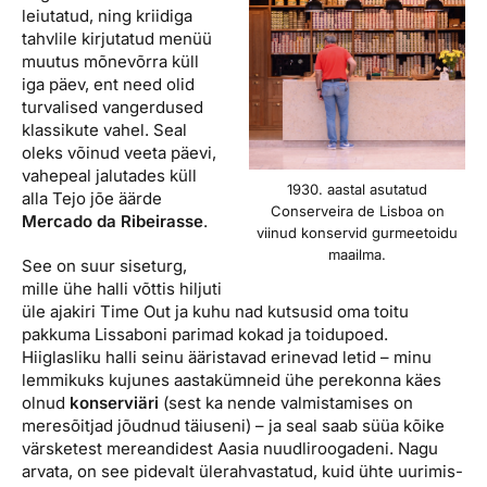
leiutatud, ning kriidiga
tahvlile kirjutatud menüü
muutus mõnevõrra küll
iga päev, ent need olid
turvalised vangerdused
klassikute vahel. Seal
oleks võinud veeta päevi,
vahepeal jalutades küll
1930. aastal asutatud
alla Tejo jõe äärde
Conserveira de Lisboa on
Mercado da Ribeirasse
.
viinud konservid gurmeetoidu
maailma.
See on suur siseturg,
mille ühe halli võttis hiljuti
üle ajakiri Time Out ja kuhu nad kutsusid oma toitu
pakkuma Lissaboni parimad kokad ja toidupoed.
Hiiglasliku halli seinu ääristavad erinevad letid – minu
lemmikuks kujunes aastakümneid ühe perekonna käes
olnud
konserviäri
(sest ka nende valmistamises on
meresõitjad jõudnud täiuseni) – ja seal saab süüa kõike
värsketest mereandidest Aasia nuudliroogadeni. Nagu
arvata, on see pidevalt ülerahvastatud, kuid ühte uurimis-