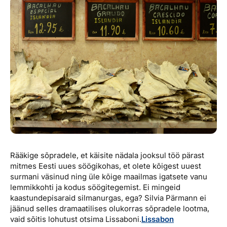
Reisitarvete e-pood
Meist
Kuldkaart
Ettevõttest, kontaktid, reisikonsultandi teenus, tule
Airalo eSIM
Platinum Club
tööle, uudised...
Reisija meelespea
Püsisoodustused
Ettevõttest
Boonuspunktid
Kontaktid
Reisikonsultandi teenus
Tule tööle
Uudised
Rääkige sõpradele, et käisite nädala jooksul töö pärast
mitmes Eesti uues söögikohas, et olete kõigest uuest
surmani väsinud ning üle kõige maailmas igatsete vanu
lemmikkohti ja kodus söögitegemist. Ei mingeid
kaastundepisaraid silmanurgas, ega? Silvia Pärmann ei
jäänud selles dramaatilises olukorras sõpradele lootma,
vaid sõitis lohutust otsima Lissaboni.
Lissabon