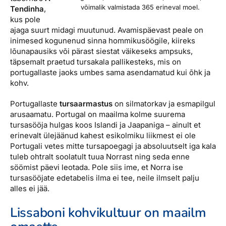
võimalik valmistada 365 erineval moel.
Tendinha
,
kus pole
ajaga suurt midagi muutunud. Avamispäevast peale on
inimesed kogunenud sinna hommikusöögile, kiireks
lõunapausiks või pärast siestat väikeseks ampsuks,
täpsemalt praetud tursakala pallikesteks, mis on
portugallaste jaoks umbes sama asendamatud kui õhk ja
kohv.
Portugallaste
tursaarmastus
on silmatorkav ja esmapilgul
arusaamatu. Portugal on maailma kolme suurema
tursasööja hulgas koos Islandi ja Jaapaniga – ainult et
erinevalt ülejäänud kahest esikolmiku liikmest ei ole
Portugali vetes mitte tursapoegagi ja absoluutselt iga kala
tuleb ohtralt soolatult tuua Norrast ning seda enne
söömist päevi leotada. Pole siis ime, et Norra ise
tursasööjate edetabelis ilma ei tee, neile ilmselt palju
alles ei jää.
Lissaboni kohvikultuur on maailm