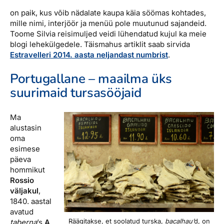
on paik, kus võib nädalate kaupa käia söömas kohtades,
mille nimi, interjöör ja menüü pole muutunud sajandeid.
Toome Silvia reisimuljed veidi lühendatud kujul ka meie
blogi lehekülgedele. Täismahus artiklit saab sirvida
Estravelleri 2014. aasta neljandast numbrist
.
Portugallane – maailma üks
suurimaid tursasööjaid
Ma
alustasin
oma
esimese
päeva
hommikut
Rossio
väljakul
,
1840. aastal
avatud
Räägitakse, et soolatud turska,
bacalhau’
d, on
taberna
’s
A