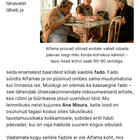
tänavatel
läheb ja
Alfama prouad võivad endale vabalt lubada
päevas isegi mitu korda kohvikus käimist –
tassi head kohvi saab 60–90 sendiga.
seda enamatest baaridest kõlab kaeblik
fado
. Fado
sündis Alfamas ja on püsinud umbes sama muutumatuna
kui linnaosa ise. Muidugi on olemas ka kaasaegne fado –
see tähendab üheksakümnendate mässumeelseid artiste,
kes rütmi ja lüürikasse pisut uuendusi tõid. Mu
lemmikuks neist kujunes
Ana Moura,
kelle lood on
osutunud tagasi kodus olles täiuslikuks
taustamuusikaks kokkamisele, sobides eriti hästi
päevadel, kui on vaja hakkida suurem kogus sibulaid.
Vaatamata kogu sellele fadole ei ole Alfama koht, mis