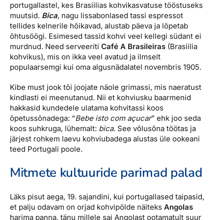
portugallastel, kes Brasiilias kohvikasvatuse tööstuseks
muutsid.
Bica
, nagu lissabonlased tassi espressot
tellides kelnerile hõikavad, alustab päeva ja lõpetab
õhtusöögi. Esimesed tassid kohvi veel kellegi südant ei
murdnud. Need serveeriti
Café A Brasileiras
(Brasiilia
kohvikus), mis on ikka veel avatud ja ilmselt
populaarsemgi kui oma algusnädalatel novembris 1905.
Kibe must jook tõi joojate näole grimassi, mis naeratust
kindlasti ei meenutanud. Nii et kohviusku baarmenid
hakkasid kundedele ulatama kohvitassi koos
õpetussõnadega: “
Bebe isto com açucar
” ehk joo seda
koos suhkruga, lühemalt:
bica
. See võlusõna töötas ja
järjest rohkem laevu kohviubadega alustas üle ookeani
teed Portugali poole.
Mitmete kultuuride parimad palad
Läks pisut aega, 19. sajandini, kui portugallased taipasid,
et palju odavam on orjad kohvipõlde näiteks
Angolas
harima panna, tänu millele sai Angolast ootamatult suur