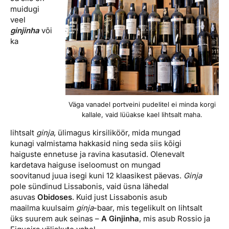
muidugi
veel
ginjinha
või
ka
Väga vanadel portveini pudelitel ei minda korgi
kallale, vaid lüüakse kael lihtsalt maha.
lihtsalt
ginja
, ülimagus kirsiliköör, mida mungad
kunagi valmistama hakkasid ning seda siis kõigi
haiguste ennetuse ja ravina kasutasid. Olenevalt
kardetava haiguse iseloomust on mungad
soovitanud juua isegi kuni 12 klaasikest päevas.
Ginja
pole sündinud Lissabonis, vaid üsna lähedal
asuvas
Obidoses
. Kuid just Lissabonis asub
maailma kuulsaim
ginja
-baar, mis tegelikult on lihtsalt
üks suurem auk seinas –
A Ginjinha
, mis asub Rossio ja