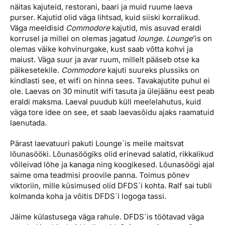
näitas kajuteid, restorani, baari ja muid ruume laeva
purser. Kajutid olid väga lihtsad, kuid siiski korralikud.
Väga meeldisid
Commodore
kajutid, mis asuvad eraldi
korrusel ja millel on olemas jagatud
lounge
.
Lounge
’is on
olemas väike kohvinurgake, kust saab võtta kohvi ja
maiust. Väga suur ja avar ruum, millelt pääseb otse ka
päikesetekile.
Commodore
kajuti suureks plussiks on
kindlasti see, et wifi on hinna sees. Tavakajutite puhul ei
ole. Laevas on 30 minutit wifi tasuta ja ülejäänu eest peab
eraldi maksma. Laeval puudub küll meelelahutus, kuid
väga tore idee on see, et saab laevasõidu ajaks raamatuid
laenutada.
Pärast laevatuuri pakuti Lounge`is meile maitsvat
lõunasööki. Lõunasöögiks olid erinevad salatid, rikkalikud
võileivad lõhe ja kanaga ning koogikesed. Lõunasöögi ajal
saime oma teadmisi proovile panna. Toimus põnev
viktoriin, mille küsimused olid DFDS`i kohta. Ralf sai tubli
kolmanda koha ja võitis DFDS`i logoga tassi.
Jäime külastusega väga rahule. DFDS`is töötavad väga