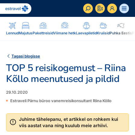
ET
RU
EN
Lennud
Majutus
Pakettreisid
Viimane hetk
Laevapiletid
Kruiisid
Puhka Eestis
P
Äriklient
Kuidas saada ärikliendiks, eelised, teenused...
Tagasi blogisse
TOP 5 reisikogemust – Riina
Inspiratsioon & blogi
Blogi, sihtkohad, podcastid, ajakiri, uudiskiri...
Kõllo meenutused ja pildid
Reisidele lisaks
Blogi
29.10.2020
Järelmaks, Estraveli kinkekaart, Airalo eSim,
Sihtkohad
Estraveli Pärnu büroo vanemreisikonsultant Riina Kõllo
reisikaubad.ee...
Podcastid
Lojaalsusprogramm
Järelmaks
Juhime tähelepanu, et artikkel on rohkem kui
Uudiskiri
Boonuspunktid, Kuldkaart, Platinum kaart...
viis aastat vana ning kuulub meie arhiivi.
Estraveli kinkekaart
Reisiajakiri Traveller