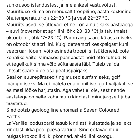
suhkrusoo istandustest ja imelahkest vastuvõtust.
Mauritiuse kliima on mõnusalt troopiline, aasta keskmine
õhutemperatuur on 22–30 °C ja vesi 22–27 °C.
Mauriitslased ise ütlevad, et neil on ainult kaks aastaaega
– suvi (novembrist aprillini, õhk 23–33 °C) ja talv (maist
oktoobrini, õhk 17–23 °C). Parim aeg saare külastamiseks
on oktoobrist aprillini. Kuigi detsembri keskpaigast kuni
veebruari lõpuni võib esineda troopilisi tsükloneid, pole
kohalike väitel viimased paar aastat neid ette tulnud. Nii
et tegelikult sinna võib sõita aasta läbi. Tuleb valida
lihtsalt saare õige osa peatuspaigaks.
Seal on suurepärased tingimused surfamiseks, golfi
mängimiseks. Ma ei mäleta enam, millisel golfiväljakul ise
esimesi lööke harjutasin. Aga vahet ei ole, sest nende
aastatega on selle koha muru kindlasti minujärgselt juba
taastatud.
Sind ootab geoloogiline anomaalia Seven Coloured
Earths.
La Vanille loodusparki tasub kindlasti külastada ja selleks
kindlasti ikka pool päeva varuda. Sind ootavad muu
hulgas krokodillid, kilpkonnad, ahvid, liblikakogu.