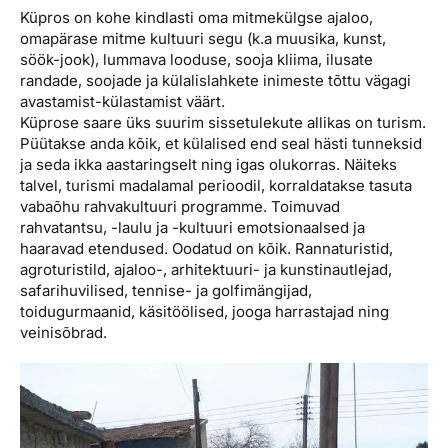
Küpros on kohe kindlasti oma mitmekülgse ajaloo,
omapärase mitme kultuuri segu (k.a muusika, kunst,
söök-jook), lummava looduse, sooja kliima, ilusate
randade, soojade ja külalislahkete inimeste tõttu vägagi
avastamist-külastamist väärt.
Küprose saare üks suurim sissetulekute allikas on turism.
Püütakse anda kõik, et külalised end seal hästi tunneksid
ja seda ikka aastaringselt ning igas olukorras. Näiteks
talvel, turismi madalamal perioodil, korraldatakse tasuta
vabaõhu rahvakultuuri programme. Toimuvad
rahvatantsu, -laulu ja -kultuuri emotsionaalsed ja
haaravad etendused. Oodatud on kõik. Rannaturistid,
agroturistild, ajaloo-, arhitektuuri- ja kunstinautlejad,
safarihuvilised, tennise- ja golfimängijad,
toidugurmaanid, käsitöölised, jooga harrastajad ning
veinisõbrad.