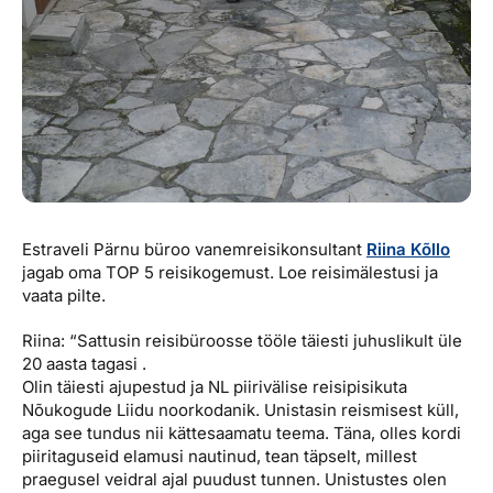
Estraveli Pärnu büroo vanemreisikonsultant
Riina Kõllo
jagab oma TOP 5 reisikogemust. Loe reisimälestusi ja
vaata pilte.
Riina: “Sattusin reisibüroosse tööle täiesti juhuslikult üle
20 aasta tagasi .
Olin täiesti ajupestud ja NL piirivälise reisipisikuta
Nõukogude Liidu noorkodanik. Unistasin reismisest küll,
aga see tundus nii kättesaamatu teema. Täna, olles kordi
piiritaguseid elamusi nautinud, tean täpselt, millest
praegusel veidral ajal puudust tunnen. Unistustes olen