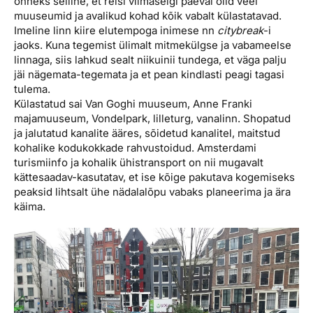
õnneks selline, et reisi viimaselgi päeval olid veel
muuseumid ja avalikud kohad kõik vabalt külastatavad.
Imeline linn kiire elutempoga inimese nn
citybreak
-i
jaoks. Kuna tegemist ülimalt mitmekülgse ja vabameelse
linnaga, siis lahkud sealt niikuinii tundega, et väga palju
jäi nägemata-tegemata ja et pean kindlasti peagi tagasi
tulema.
Külastatud sai Van Goghi muuseum, Anne Franki
majamuuseum, Vondelpark, lilleturg, vanalinn. Shopatud
ja jalutatud kanalite ääres, sõidetud kanalitel, maitstud
kohalike kodukokkade rahvustoidud. Amsterdami
turismiinfo ja kohalik ühistransport on nii mugavalt
kättesaadav-kasutatav, et ise kõige pakutava kogemiseks
peaksid lihtsalt ühe nädalalõpu vabaks planeerima ja ära
käima.