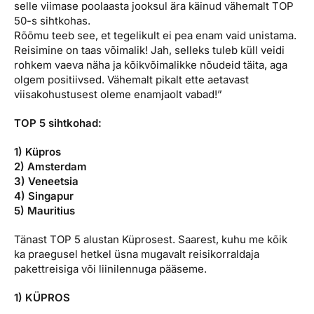
selle viimase poolaasta jooksul ära käinud vähemalt TOP
50-s sihtkohas.
Rõõmu teeb see, et tegelikult ei pea enam vaid unistama.
Reisimine on taas võimalik! Jah, selleks tuleb küll veidi
rohkem vaeva näha ja kõikvõimalikke nõudeid täita, aga
olgem positiivsed. Vähemalt pikalt ette aetavast
viisakohustusest oleme enamjaolt vabad!”
TOP 5 sihtkohad:
1) Küpros
2) Amsterdam
3) Veneetsia
4) Singapur
5) Mauritius
Tänast TOP 5 alustan Küprosest. Saarest, kuhu me kõik
ka praegusel hetkel üsna mugavalt reisikorraldaja
pakettreisiga või liinilennuga pääseme.
1) KÜPROS