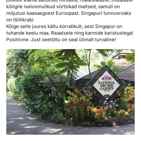
köögile iseloomulikud vürtsikad maitsed, samuti on
mõjutusi kaasaegsest Euroopast. Singapuri tunnusroaks
on tšillikrabi.
Kõige selle juures käitu korralikult, sest Singapur on
tuhande keelu maa. Reaalsete ning karmide karistustega!
Positiivne. Just seetõttu on seal ülimalt turvaline!