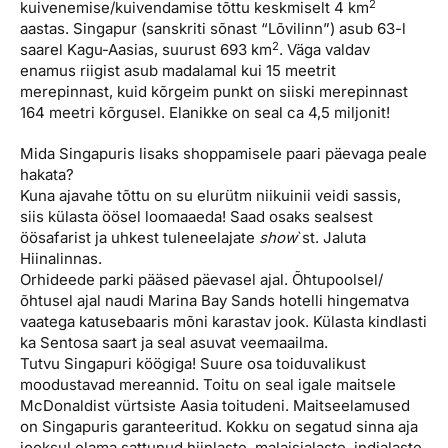
2
kuivenemise/kuivendamise tõttu keskmiselt 4 km
aastas. Singapur (sanskriti sõnast “Lõvilinn”) asub 63-l
2
saarel Kagu-Aasias, suurust 693 km
. Väga valdav
enamus riigist asub madalamal kui 15 meetrit
merepinnast, kuid kõrgeim punkt on siiski merepinnast
164 meetri kõrgusel. Elanikke on seal ca 4,5 miljonit!
Mida Singapuris lisaks shoppamisele paari päevaga peale
hakata?
Kuna ajavahe tõttu on su elurütm niikuinii veidi sassis,
siis külasta öösel loomaaeda! Saad osaks sealsest
öösafarist ja uhkest tuleneelajate
show
`st. Jaluta
Hiinalinnas.
Orhideede parki pääsed päevasel ajal. Õhtupoolsel/
õhtusel ajal naudi Marina Bay Sands hotelli hingematva
vaatega katusebaaris mõni karastav jook. Külasta kindlasti
ka Sentosa saart ja seal asuvat veemaailma.
Tutvu Singapuri köögiga! Suure osa toiduvalikust
moodustavad mereannid. Toitu on seal igale maitsele
McDonaldist vürtsiste Aasia toitudeni. Maitseelamused
on Singapuris garanteeritud. Kokku on segatud sinna aja
jooksul elama sattunud hiinlaste, malaisialaste, indialaste