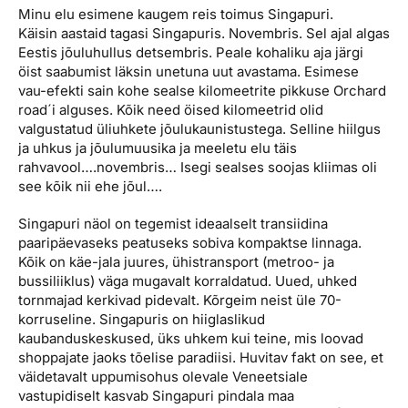
Minu elu esimene kaugem reis toimus Singapuri.
Käisin aastaid tagasi Singapuris. Novembris. Sel ajal algas
Eestis jõuluhullus detsembris. Peale kohaliku aja järgi
öist saabumist läksin unetuna uut avastama. Esimese
vau-efekti sain kohe sealse kilomeetrite pikkuse Orchard
road´i alguses. Kõik need öised kilomeetrid olid
valgustatud üliuhkete jõulukaunistustega. Selline hiilgus
ja uhkus ja jõulumuusika ja meeletu elu täis
rahvavool….novembris… Isegi sealses soojas kliimas oli
see kõik nii ehe jõul….
Singapuri näol on tegemist ideaalselt transiidina
paaripäevaseks peatuseks sobiva kompaktse linnaga.
Kõik on käe-jala juures, ühistransport (metroo- ja
bussiliiklus) väga mugavalt korraldatud. Uued, uhked
tornmajad kerkivad pidevalt. Kõrgeim neist üle 70-
korruseline. Singapuris on hiiglaslikud
kaubanduskeskused, üks uhkem kui teine, mis loovad
shoppajate jaoks tõelise paradiisi. Huvitav fakt on see, et
väidetavalt uppumisohus olevale Veneetsiale
vastupidiselt kasvab Singapuri pindala maa