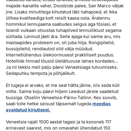
majade-kanalite vahel, Doodzide palee, San Marco väljak
jne. Lisaks minutitega kihutatud läbi nahapoed, et ikka
ülihea kvaliteediga kott reisilt kaasa osta. Äralennu
hommikul lennujaama saabudes selgus aga tõsiasi, et
Islandi vulkaan otsustas tuhapilved lennuliiklust segama
sülitada. Lennud jäeti ära. Selle ajaga kui saime aru, mis
mastaapides probleem on, oli juba hilja. Rongipiletid,
bussipiletid, rendiautod olid välja müüdud.
Internetiühendus ülekoormusest praktiliselt puudus.
Hotellide hinnad tõusid ületäituvuse laines kordades…
Ja nii tekkis meil palju päevi Veneetsiaga tutvumiseks.
Sedapuhku tempota ja põhjalikult.
Et lugeja ei arvaks, et me seal hätta jäime, siis seda küll
mitte. Saime koju päevi hiljem Leedust järele saadetud
bussiga. Otseliin Veneetsia-Pärnu-Tallinn. Kes soovib,
saab tolle hetke seisust täpsemalt lugeda
meedias
avaldatud kirjutisest.
Veneetsia rajati 1500 aastat tagasi ja ta koosneb 117
erinevast saarest, mis on omavahel ühendatud 150