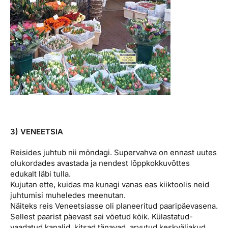
3) VENEETSIA
Reisides juhtub nii mõndagi. Supervahva on ennast uutes
olukordades avastada ja nendest lõppkokkuvõttes
edukalt läbi tulla.
Kujutan ette, kuidas ma kunagi vanas eas kiiktoolis neid
juhtumisi muheledes meenutan.
Näiteks reis Veneetsiasse oli planeeritud paaripäevasena.
Sellest paarist päevast sai võetud kõik. Külastatud-
vaadatud kanalid, kitsad tänavad, arvutud keskväljakud