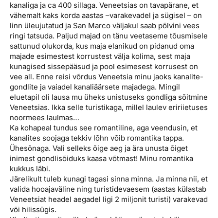
kanaliga ja ca 400 sillaga. Veneetsias on tavapärane, et
vähemalt kaks korda aastas –varakevadel ja sügisel – on
linn üleujutatud ja San Marco väljakul saab põlvini vees
ringi tatsuda. Paljud majad on tänu veetaseme tõusmisele
sattunud olukorda, kus maja elanikud on pidanud oma
majade esimestest korrustest välja kolima, sest maja
kunagised sissepääsud ja pool esimesest korrusest on
vee all. Enne reisi võrdus Veneetsia minu jaoks kanalite-
gondlite ja vaiadel kanaliäärsete majadega. Mingil
eluetapil oli lausa mu üheks unistuseks gondliga sõitmine
Veneetsias. Ikka selle turistikaga, millel laulev eririietuses
noormees laulmas…
Ka kohapeal tundus see romantiline, aga veendusin, et
kanalites soojaga tekkiv lõhn võib romantika tappa.
Ühesõnaga. Vali selleks õige aeg ja ära unusta õiget
inimest gondlisõiduks kaasa võtmast! Minu romantika
kukkus läbi.
Järelikult tuleb kunagi tagasi sinna minna. Ja minna nii, et
valida hooajaväline ning turistidevaesem (aastas külastab
Veneetsiat headel aegadel ligi 2 miljonit turisti) varakevad
või hilissügis.