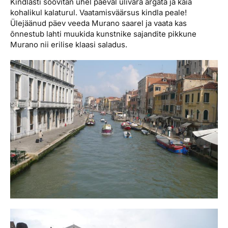
Kindlasti soovitan ühel päeval ülivara ärgata ja käia
kohalikul kalaturul. Vaatamisväärsus kindla peale!
Ülejäänud päev veeda Murano saarel ja vaata kas
õnnestub lahti muukida kunstnike sajandite pikkune
Murano nii erilise klaasi saladus.