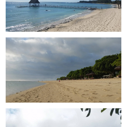
Jälgi meid
© 2025 Estravel
Meist
Bürood ja kontaktid
Reisikonsultandid
Tule tööle!
Uudised ja pressiteated
Teenustasud
Müügitingimused
Privaatsusteave
Küpsiste info