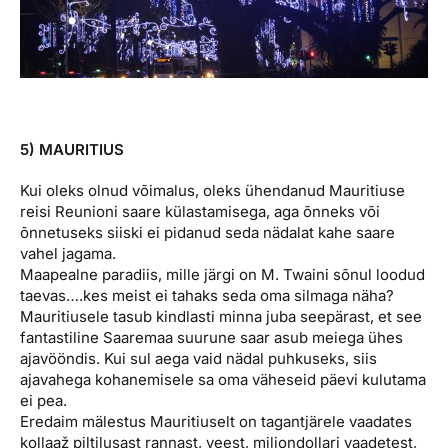
5) MAURITIUS
Kui oleks olnud võimalus, oleks ühendanud Mauritiuse
reisi Reunioni saare külastamisega, aga õnneks või
õnnetuseks siiski ei pidanud seda nädalat kahe saare
vahel jagama.
Maapealne paradiis, mille järgi on M. Twaini sõnul loodud
taevas….kes meist ei tahaks seda oma silmaga näha?
Mauritiusele tasub kindlasti minna juba seepärast, et see
fantastiline Saaremaa suurune saar asub meiega ühes
ajavööndis. Kui sul aega vaid nädal puhkuseks, siis
ajavahega kohanemisele sa oma väheseid päevi kulutama
ei pea.
Eredaim mälestus Mauritiuselt on tagantjärele vaadates
kollaaž piltilusast rannast, veest, miljondollari vaadetest,