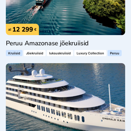
12 299
al
€
Peruu Amazonase jõekruiisid
Kruiisid
Jõekruiisid
luksuskruiisid
Luxury Collection
Peruu