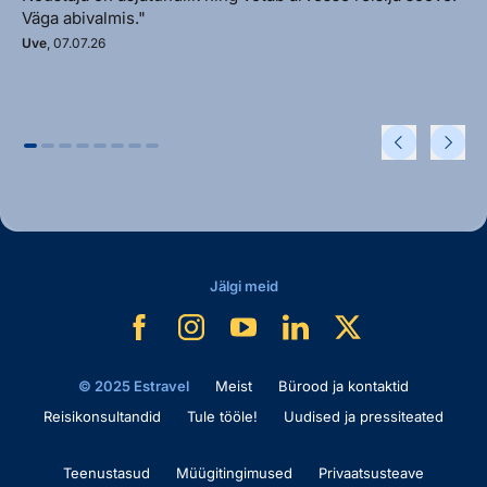
Väga abivalmis."
Uve
, 07.07.26
Jälgi meid
© 2025 Estravel
Meist
Bürood ja kontaktid
Reisikonsultandid
Tule tööle!
Uudised ja pressiteated
Teenustasud
Müügitingimused
Privaatsusteave