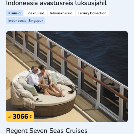
Indoneesia avastusreis luksusjahil
Kruiisid
Jõekruiisid
luksuskruiisid
Luxury Collection
Indoneesia, Singapur
3066
al
€
Regent Seven Seas Cruises