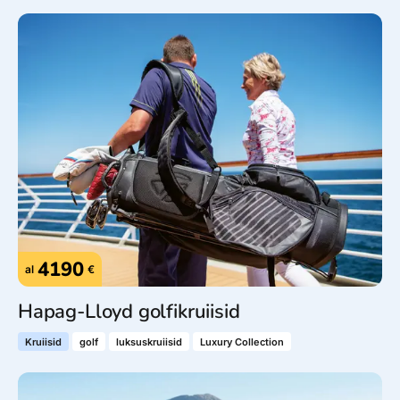
4190
al
€
Hapag-Lloyd golfikruiisid
Kruiisid
golf
luksuskruiisid
Luxury Collection