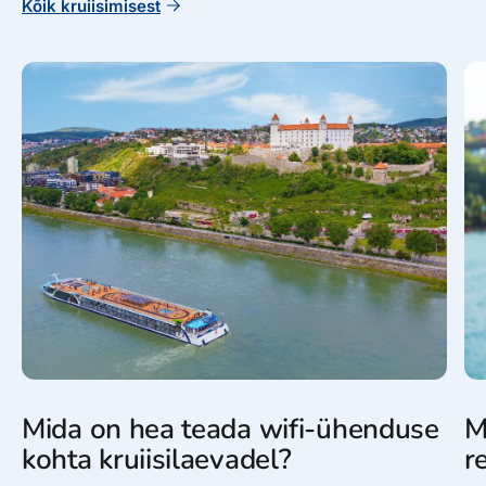
Kõik kruiisimisest
Mida on hea teada wifi-ühenduse
M
kohta kruiisilaevadel?
r