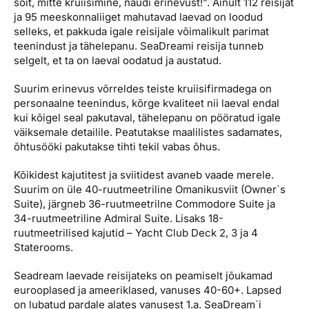
sõit, mitte kruiisimine, naudi erinevust!”. Ainult 112 reisijat
ja 95 meeskonnaliiget mahutavad laevad on loodud
selleks, et pakkuda igale reisijale võimalikult parimat
teenindust ja tähelepanu. SeaDreami reisija tunneb
selgelt, et ta on laeval oodatud ja austatud.
Suurim erinevus võrreldes teiste kruiisifirmadega on
personaalne teenindus, kõrge kvaliteet nii laeval endal
kui kõigel seal pakutaval, tähelepanu on pööratud igale
väiksemale detailile. Peatutakse maalilistes sadamates,
õhtusööki pakutakse tihti tekil vabas õhus.
Kõikidest kajutitest ja sviitidest avaneb vaade merele.
Suurim on üle 40-ruutmeetriline Omanikusviit (Owner`s
Suite), järgneb 36-ruutmeetrilne Commodore Suite ja
34-ruutmeetriline Admiral Suite. Lisaks 18-
ruutmeetrilised kajutid – Yacht Club Deck 2, 3 ja 4
Staterooms.
Seadream laevade reisijateks on peamiselt jõukamad
eurooplased ja ameeriklased, vanuses 40-60+. Lapsed
on lubatud pardale alates vanusest 1.a. SeaDream`i