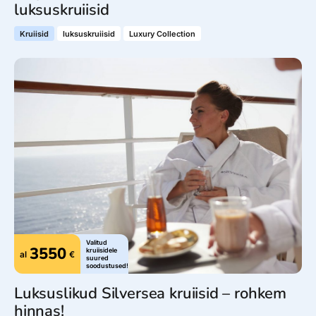
luksuskruiisid
Kruiisid
luksuskruiisid
Luxury Collection
Valitud
3550
kruiisidele
al
€
suured
soodustused!
Luksuslikud Silversea kruiisid – rohkem
hinnas!