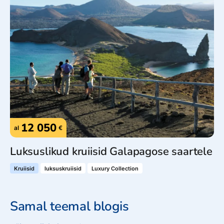
12 050
al
€
Luksuslikud kruiisid Galapagose saartele
Kruiisid
luksuskruiisid
Luxury Collection
Samal teemal blogis