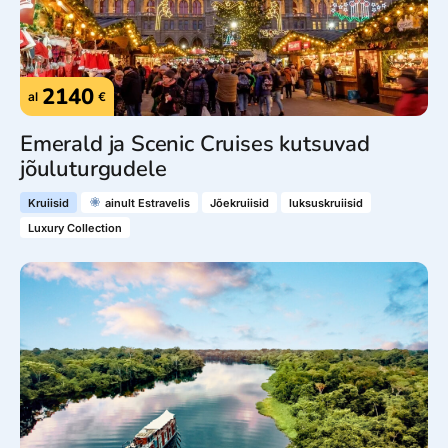
2140
al
€
Emerald ja Scenic Cruises kutsuvad
jõuluturgudele
Kruiisid
ainult Estravelis
Jõekruiisid
luksuskruiisid
Luxury Collection