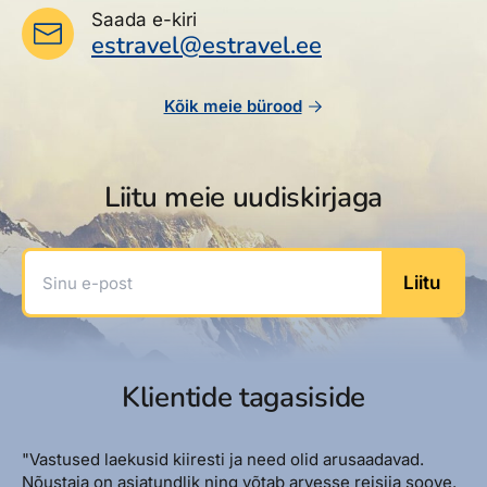
Saada e-kiri
estravel@estravel.ee
Kõik meie bürood
Liitu meie uudiskirjaga
Sinu e-post
Liitu
Klientide tagasiside
"Vastused laekusid kiiresti ja need olid arusaadavad.
Nõustaja on asjatundlik ning võtab arvesse reisija soove.