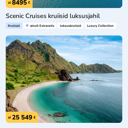
8495
al
€
Scenic Cruises kruiisid luksusjahil
Kruiisid
ainult Estravelis
luksuskruiisid
Luxury Collection
25 549
al
€