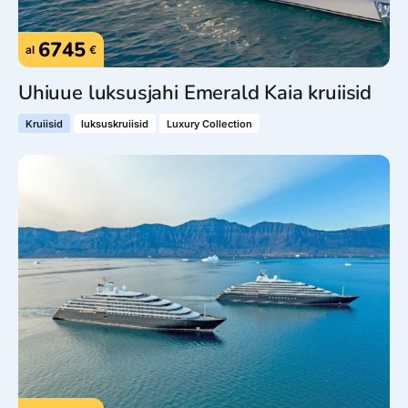
6745
al
€
Uhiuue luksusjahi Emerald Kaia kruiisid
Kruiisid
luksuskruiisid
Luxury Collection