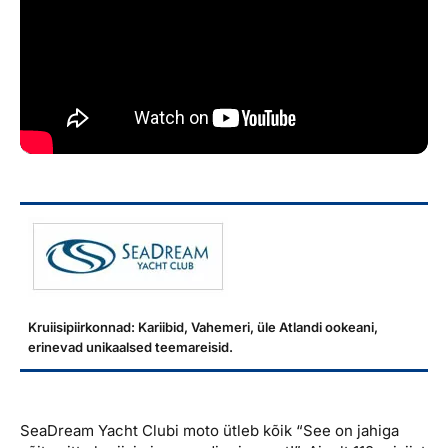
Reisitarvete e-pood
Meist
Kuldkaart
Ettevõttest, kontaktid, reisikonsultandi teenus, tule
Airalo eSIM
Platinum Club
tööle, uudised...
Reisija meelespea
Püsisoodustused
Ettevõttest
Boonuspunktid
Kontaktid
Reisikonsultandi teenus
Tule tööle
Uudised
Kruiisipiirkonnad: Kariibid, Vahemeri, üle Atlandi ookeani,
erinevad unikaalsed teemareisid.
SeaDream Yacht Clubi moto ütleb kõik “See on jahiga