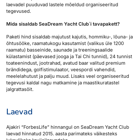
laevadel puuduvad lastele mõeldud organiseeritud
tegevused.
Mida sisaldab SeaDream Yacht Club`i tavapakett?
Paketi hind sisaldab majutust kajutis, hommiku-, lõuna- ja
õhtusööke, raamatukogu kasutamist (valikus üle 1200
raamatu) basseinide, saunade ja treeningsaalide
külastamist (päevased jooga ja Tai Chi tunnid), 24 tunnist
toateenindust, jootrahad, avatud baar valitud premium
brändidega, golfistimulaator, veespordi vahendid,
meelelahutust ja palju muud. Lisaks veel organiseeritud
tegevusi kaldal nagu matkamine ja maastikuratastel
jalgrattasõit.
Laevad
Ajakiri “ForbesLife” hinnangul on SeaDream Yacht Club
laevad hinnatud 2015. aasta parimateks väikesteks