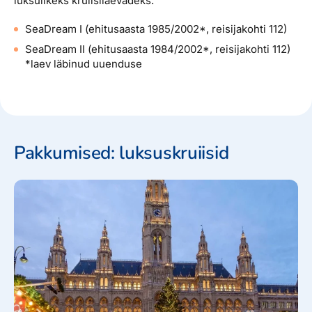
luksulikeks kruiisilaevadeks.
SeaDream I (ehitusaasta 1985/2002*, reisijakohti 112)
SeaDream II (ehitusaasta 1984/2002*, reisijakohti 112)
*laev läbinud uuenduse
Pakkumised: luksuskruiisid