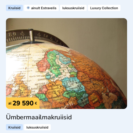
Kruiisid
ainult Estravelis
luksuskruiisid
Luxury Collection
29 590
al
€
Ümbermaailmakruiisid
Kruiisid
luksuskruiisid