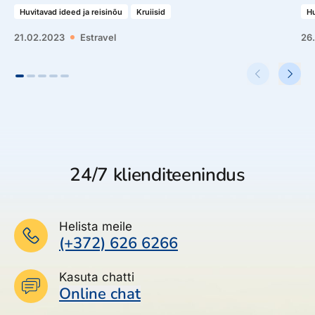
Huvitavad ideed ja reisinõu
Kruiisid
Hu
21.02.2023
Estravel
26
24/7 klienditeenindus
Helista meile
(+372) 626 6266
Kasuta chatti
Online chat