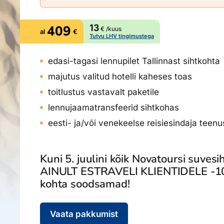
Ettevõttest, kontaktid, reisikonsultandi teenus, tule tööle, uu
Airalo eSIM
Platinum Club
409
13
€ /kuus
al
€
Reisija meelespea
Püsisoodustused
Ettevõttest
Tutvu LHV tingimustega
Boonuspunktid
Kontaktid
edasi-tagasi lennupilet Tallinnast sihtkohta
Reisikonsultandi teenus
majutus valitud hotelli kaheses toas
Tule tööle
toitlustus vastavalt paketile
lennujaamatransfeerid sihtkohas
Uudised
eesti- ja/või venekeelse reisiesindaja teen
Kuni 5. juulini kõik Novatoursi suvesi
AINULT ESTRAVELI KLIENTIDELE -10
kohta soodsamad!
Vaata pakkumist