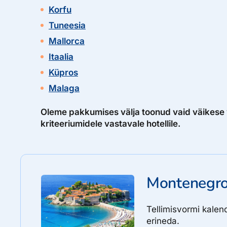
Korfu
Tuneesia
Mallorca
Itaalia
Küpros
Malaga
Oleme pakkumises välja toonud vaid väikese va
kriteeriumidele vastavale hotellile.
Montenegr
Tellimisvormi kalen
erineda.