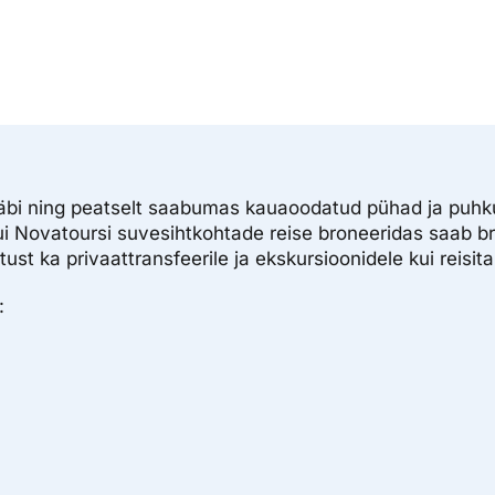
läbi ning peatselt saabumas kauaoodatud pühad ja puhk
 kui Novatoursi suvesihtkohtade reise broneeridas saab b
st ka privaattransfeerile ja ekskursioonidele kui reisi
: