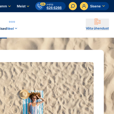
24h
(+372)
ramm
Meist
Sisene
626 6266
Võta ühendust
ised
Veel