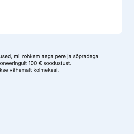
used, mil rohkem aega pere ja sõpradega
roneeringult 100 € soodustust.
takse vähemalt kolmekesi.