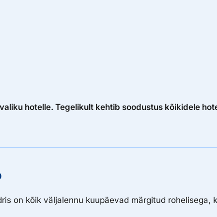
liku hotelle. Tegelikult kehtib soodustus kõikidele hote
o
dris on kõik väljalennu kuupäevad märgitud rohelisega, k