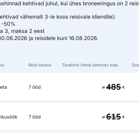
hinnad kehtivad juhul, kui ühes broneeringus on 2 reisi
ehtivad vähemalt 3-le koos reisivale kliendile):
d -50%
ta 3, maksa 2 eest
30.06.2026 ja reisidele kuni 16.08.2026.
tus
Reisi kestus
Tavahind ühele kaheses toas
Soo
485
eta
7 ööd
al
€
615
ikusöök
7 ööd
al
€