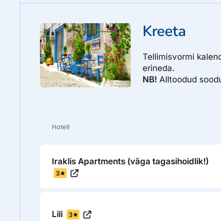
Kreeta
Tellimisvormi kalen
erineda.
NB!
Alltoodud soodus
Hotell
Iraklis Apartments (väga tagasihoidlik!)
3
Lili
3