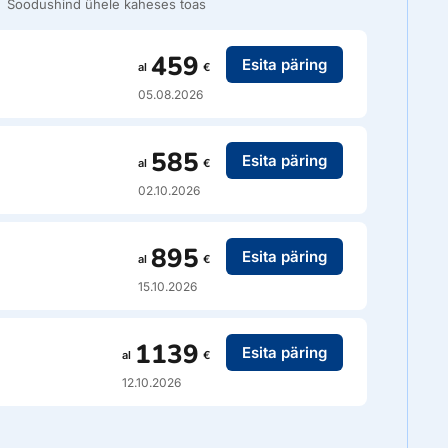
Soodushind ühele kaheses toas
459
Esita päring
al
€
05.08.2026
585
Esita päring
al
€
02.10.2026
895
Esita päring
al
€
15.10.2026
1139
Esita päring
al
€
12.10.2026