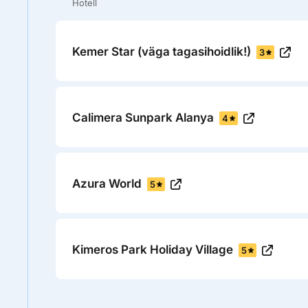
Hotell
Kemer Star (väga tagasihoidlik!)
3
Calimera Sunpark Alanya
4
Azura World
5
Kimeros Park Holiday Village
5