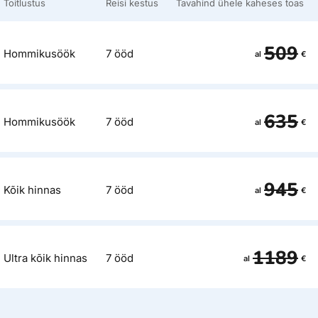
Toitlustus
Reisi kestus
Tavahind ühele kaheses toas
509
Hommikusöök
7 ööd
al
€
635
Hommikusöök
7 ööd
al
€
945
Kõik hinnas
7 ööd
al
€
1189
Ultra kõik hinnas
7 ööd
al
€