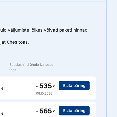
uid väljumiste lõikes võivad paketi hinnad
jat ühes toas.
Soodushind ühele kaheses
toas
535
Esita päring
5
al
€
€
08.10.2026
565
Esita päring
5
al
€
€