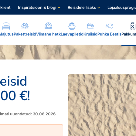
iklient
Inspiratsioon & blogi
Reisidele lisaks
Lojaalsusprog
Majutus
Pakettreisid
Viimane hetk
Laevapiletid
Kruiisid
Puhka Eestis
Pakkum
eisid
100 €!
.
iimati uuendatud: 30.06.2026