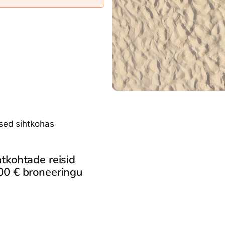
dised...
used sihtkohas
htkohtade reisid
0 € broneeringu