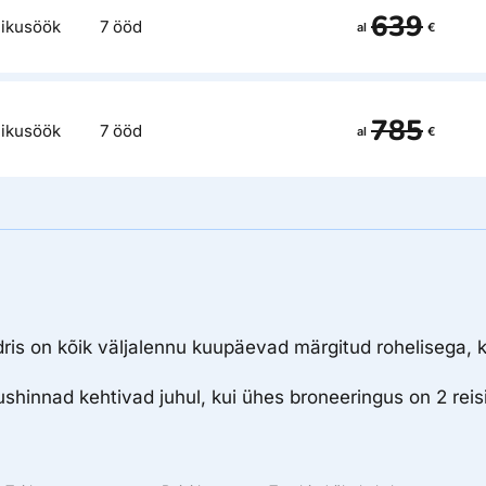
639
ikusöök
7 ööd
al
€
785
ikusöök
7 ööd
al
€
dris on kõik väljalennu kuupäevad märgitud rohelisega, k
hinnad kehtivad juhul, kui ühes broneeringus on 2 reisi