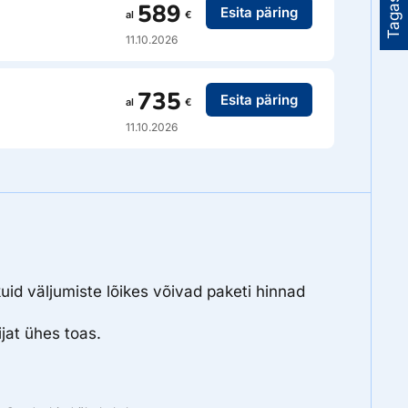
Tagasiside
589
Esita päring
al
€
11.10.2026
735
Esita päring
al
€
11.10.2026
uid väljumiste lõikes võivad paketi hinnad
jat ühes toas.