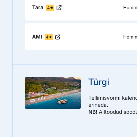
Tara
Homm
4
AMI
Homm
4
Türgi
Tellimisvormi kalen
erineda.
NB!
Alltoodud soodus