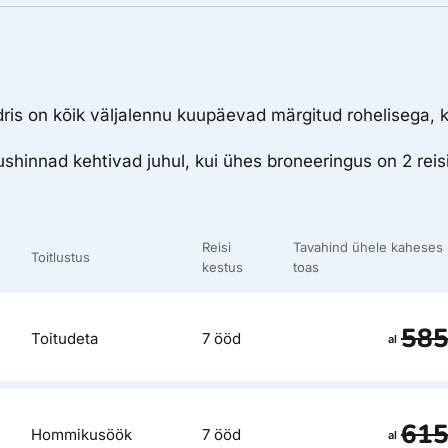
dris on kõik väljalennu kuupäevad märgitud rohelisega, k
hinnad kehtivad juhul, kui ühes broneeringus on 2 reisi
Reisi
Tavahind ühele kaheses
Toitlustus
kestus
toas
58
Toitudeta
7 ööd
al
61
Hommikusöök
7 ööd
al