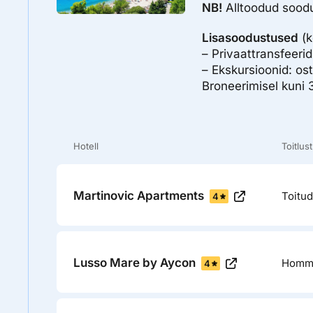
NB!
Alltoodud soodus
Lisasoodustused
(k
– Privaattransfeeri
– Ekskursioonid: os
Broneerimisel kuni 
Hotell
Toitlus
Martinovic Apartments
Toitud
4
Lusso Mare by Aycon
Homm
4