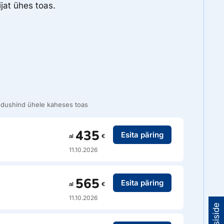
jat ühes toas.
dushind ühele kaheses toas
435
Esita päring
al
€
11.10.2026
565
Esita päring
al
€
11.10.2026