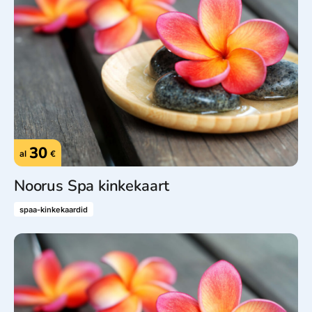
30
al
€
Noorus Spa kinkekaart
spaa-kinkekaardid