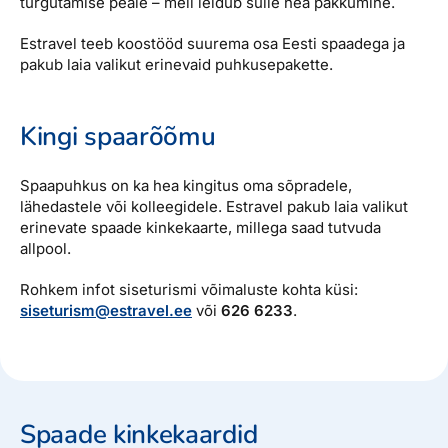
turgutamise peale – meil leidub sulle hea pakkumine.
Reisitarvete e-pood
Meist
Kuldkaart
Ettevõttest, kontaktid, reisikonsultandi teenus, tule
Estravel teeb koostööd suurema osa Eesti spaadega ja
Airalo eSIM
Platinum Club
tööle, uudised...
pakub laia valikut erinevaid puhkusepakette.
Reisija meelespea
Püsisoodustused
Ettevõttest
Kingi spaarõõmu
Boonuspunktid
Kontaktid
Spaapuhkus on ka hea kingitus oma sõpradele,
Reisikonsultandi teenus
lähedastele või kolleegidele. Estravel pakub laia valikut
Tule tööle
erinevate spaade kinkekaarte, millega saad tutvuda
allpool.
Uudised
Rohkem infot siseturismi võimaluste kohta küsi:
siseturism@estravel.ee
või
626 6233
.
Spaade kinkekaardid