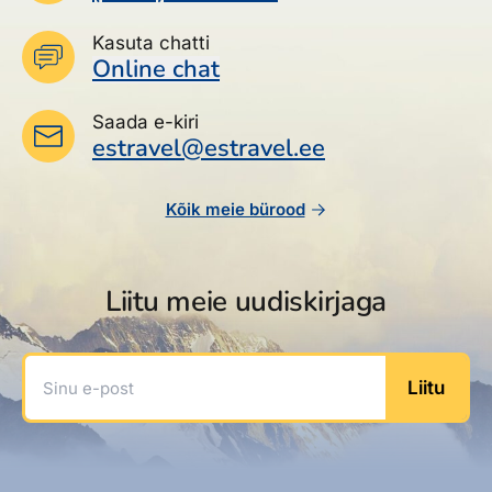
Kasuta chatti
Online chat
Saada e-kiri
estravel@estravel.ee
Kõik meie bürood
Liitu meie uudiskirjaga
Sinu e-post
Liitu