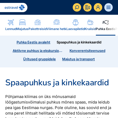
ET
RU
EN
Lennud
Majutus
Pakettreisid
Viimane hetk
Laevapiletid
Kruiisid
Puhka Eestis
P
Äriklient
Puhka Eestis avaleht
Spaapuhkus ja kinkekaardid
Kuidas saada ärikliendiks, eelised, teenused...
Aktiivne puhkus ja ekskursioonid
Konverentsiteenused
Inspiratsioon & blogi
Üritused gruppidele
Majutus ja transport
Blogi, sihtkohad, podcastid, ajakiri, uudiskiri...
Reisidele lisaks
Blogi
Spaapuhkus ja kinkekaardid
Järelmaks, Estraveli kinkekaart, Airalo eSim,
Sihtkohad
reisikaubad.ee...
Põhjamaa kliimas on üks mõnusamaid
Podcastid
lõõgastumisvõimalusi puhkus mõnes spaas, mida leidub
Lojaalsusprogramm
Järelmaks
Uudiskiri
pea igas Eestimaa nurgas. Pole oluline, kas soovid end ja
Boonuspunktid, Kuldkaart, Platinum kaart...
Estraveli kinkekaart
oma peret lihtsalt hellitada või mõtled tõsisemalt tervise
Reisiajakiri Traveller