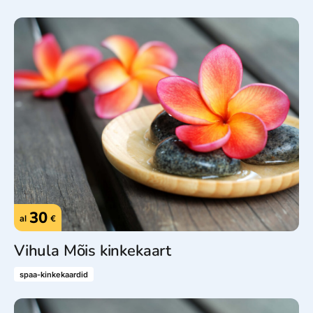
30
al
€
Vihula Mõis kinkekaart
spaa-kinkekaardid