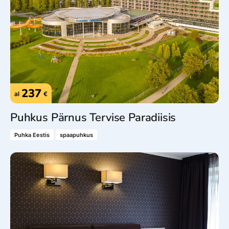
237
al
€
Puhkus Pärnus Tervise Paradiisis
Puhka Eestis
spaapuhkus