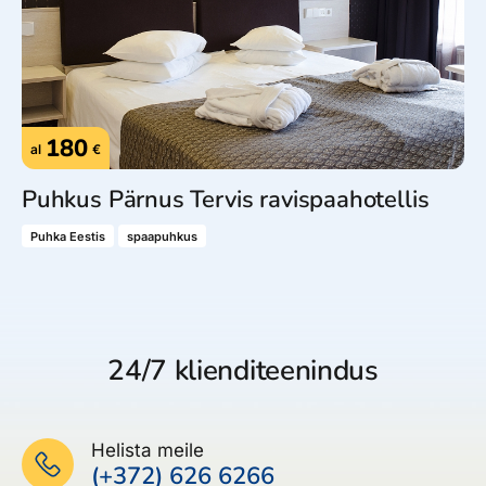
180
al
€
Puhkus Pärnus Tervis ravispaahotellis
Puhka Eestis
spaapuhkus
24/7 klienditeenindus
Helista meile
(+372) 626 6266