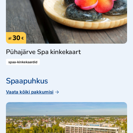
30
al
€
Pühajärve Spa kinkekaart
spaa-kinkekaardid
Spaapuhkus
Vaata kõiki pakkumisi