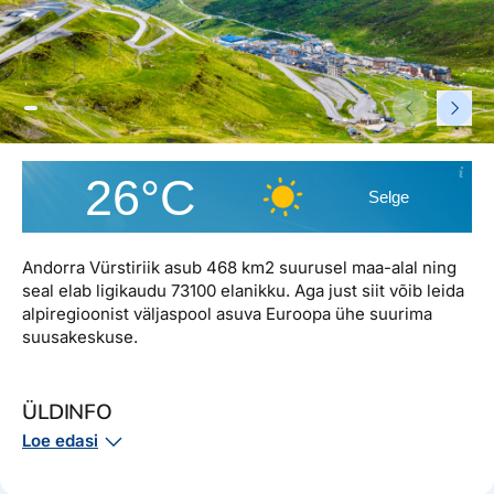
Reisitarvete e-pood
Meist
Kuldkaart
Ettevõttest, kontaktid, reisikonsultandi teenus, tule
Airalo eSIM
Platinum Club
tööle, uudised...
Reisija meelespea
Püsisoodustused
Ettevõttest
Boonuspunktid
Kontaktid
26°C
Selge
Reisikonsultandi teenus
Tule tööle
Andorra Vürstiriik asub 468 km2 suurusel maa-alal ning
Uudised
seal elab ligikaudu 73100 elanikku. Aga just siit võib leida
alpiregioonist väljaspool asuva Euroopa ühe suurima
suusakeskuse.
ÜLDINFO
Loe edasi
Pealinn – Andorra la Vella
Pindala – 468 km2