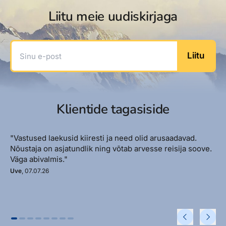
Liitu meie uudiskirjaga
Sinu e-post
Liitu
Klientide tagasiside
"Vastused laekusid kiiresti ja need olid arusaadavad.
Nõustaja on asjatundlik ning võtab arvesse reisija soove.
Väga abivalmis."
Uve
, 07.07.26