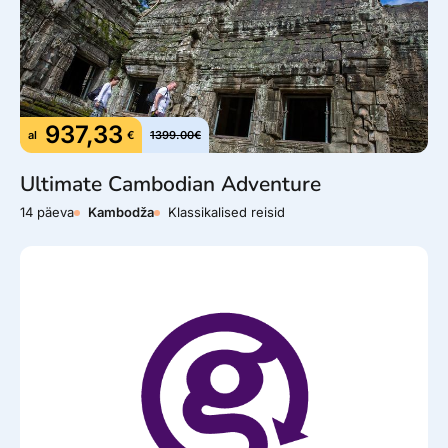
937,33
al
€
1399.00€
Ultimate Cambodian Adventure
14 päeva
Kambodža
Klassikalised reisid