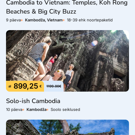
Cambodia to Vietnam: Temples, Koh Rong
Beaches & Big City Buzz
9 päeva
Kambodža, Vietnam
18-39 ehk noortepaketid
899,25
al
€
1199.00€
Solo-ish Cambodia
10 päeva
Kambodža
Soolo seiklused