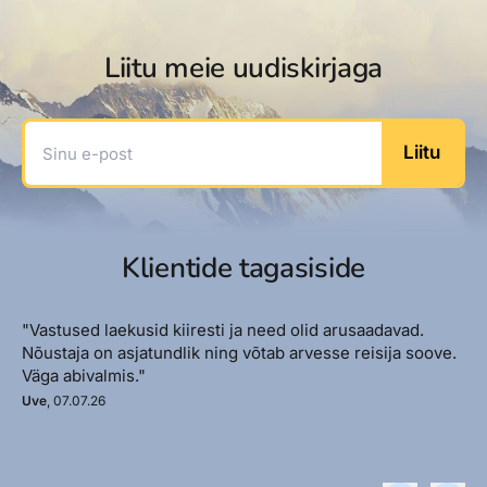
Liitu meie uudiskirjaga
Sinu e-post
Liitu
Klientide tagasiside
"Vastused laekusid kiiresti ja need olid arusaadavad.
Nõustaja on asjatundlik ning võtab arvesse reisija soove.
Väga abivalmis."
Uve
, 07.07.26