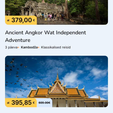
379,00
al
€
Ancient Angkor Wat Independent
Adventure
3 päeva
Kambodža
Klassikalised reisid
395,85
al
€
609.00€