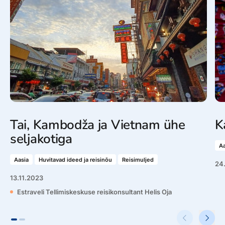
Tai, Kambodža ja Vietnam ühe
K
seljakotiga
Aa
Aasia
Huvitavad ideed ja reisinõu
Reisimuljed
24
13.11.2023
Estraveli Tellimiskeskuse reisikonsultant Helis Oja