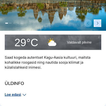
Reisitarvete e-pood
Meist
Kuldkaart
Ettevõttest, kontaktid, reisikonsultandi teenus, tule
Airalo eSIM
Platinum Club
tööle, uudised...
Reisija meelespea
Püsisoodustused
Ettevõttest
Boonuspunktid
Kontaktid
29°C
Valdavalt pilvine
Reisikonsultandi teenus
Tule tööle
Saad kogeda autentset Kagu-Aasia kultuuri, maitsta
Uudised
kohalikke roogasid ning nautida sooja kliimat ja
külalislahkeid inimesi.
ÜLDINFO
Asukoht – riik Kagu-Aasias Indohiina poolsaarel.
Loe edasi
Naabrid – Tai, Laos, Vietnam
Pealinn – Phnom Penh