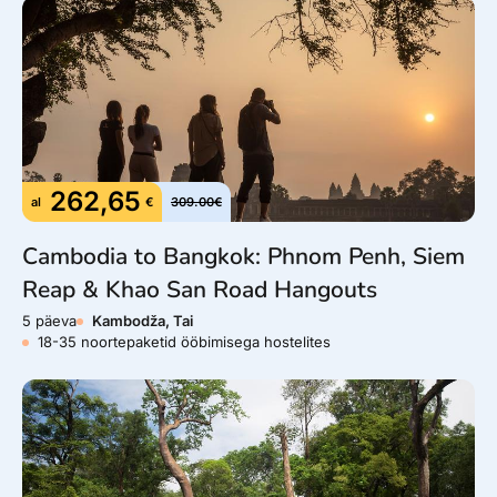
see on osa austavast käitumisest.
Viisa:
Enamik riike, sealhulgas Eesti, vajavad
Kambodžasse sisenemiseks viisat, mida saab mugavalt
taotleda veebis või piiril, vaata lähemalt
reisitargalt.ee
.
262,65
al
€
309.00€
Cambodia to Bangkok: Phnom Penh, Siem
Reap & Khao San Road Hangouts
5 päeva
Kambodža, Tai
18-35 noortepaketid ööbimisega hostelites