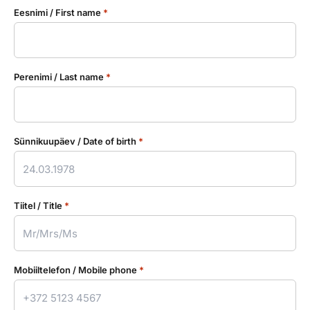
Eesnimi / First name
*
Perenimi / Last name
*
Sünnikuupäev / Date of birth
*
Tiitel / Title
*
Mobiiltelefon / Mobile phone
*