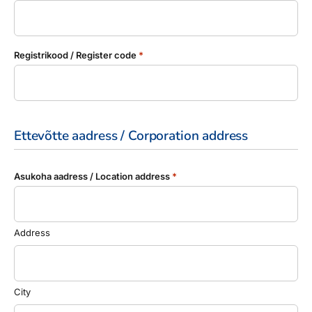
Reisitarvete e-pood
Meist
Kuldkaart
Ettevõttest, kontaktid, reisikonsultandi teenus, tule
Airalo eSIM
Platinum Club
tööle, uudised...
Registrikood / Register code
*
Reisija meelespea
Püsisoodustused
Ettevõttest
Boonuspunktid
Kontaktid
Reisikonsultandi teenus
Ettevõtte aadress / Corporation address
Tule tööle
Asukoha aadress / Location address
*
Uudised
Address
City