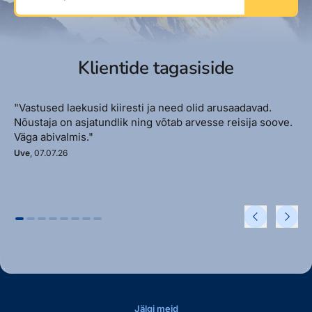
Klientide tagasiside
"Vastused laekusid kiiresti ja need olid arusaadavad.
Nõustaja on asjatundlik ning võtab arvesse reisija soove.
Väga abivalmis."
Uve
, 07.07.26
Jälgi meid