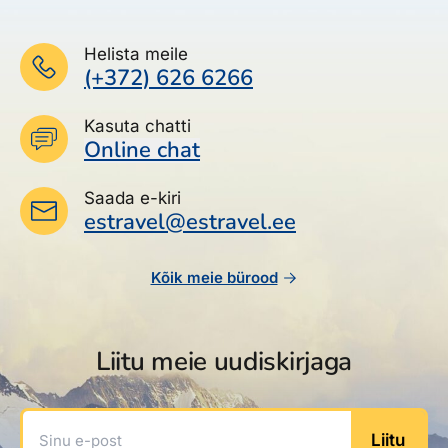
Helista meile
(+372) 626 6266
Kasuta chatti
Online chat
Saada e-kiri
estravel@estravel.ee
Kõik meie bürood
Liitu meie uudiskirjaga
Sinu e-post
Liitu