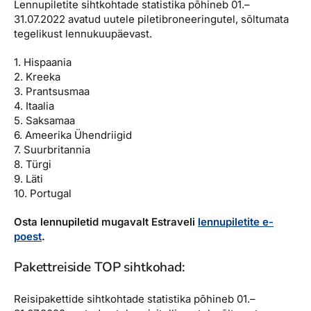
Lennupiletite sihtkohtade statistika põhineb 01.–
Reisitarvete e-pood
Meist
Kuldkaart
31.07.2022 avatud uutele piletibroneeringutel, sõltumata
Ettevõttest, kontaktid, reisikonsultandi teenus, tule
tegelikust lennukuupäevast.
Airalo eSIM
Platinum Club
tööle, uudised...
1. Hispaania
Reisija meelespea
Püsisoodustused
2. Kreeka
Ettevõttest
Boonuspunktid
3. Prantsusmaa
Kontaktid
4. Itaalia
5. Saksamaa
Reisikonsultandi teenus
6. Ameerika Ühendriigid
7. Suurbritannia
Tule tööle
8. Türgi
9. Läti
Uudised
10. Portugal
Osta lennupiletid mugavalt Estraveli
lennupiletite e-
poest
.
Pakettreiside TOP sihtkohad:
Reisipakettide sihtkohtade statistika põhineb 01.–