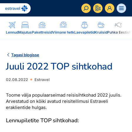
ET
RU
EN
Lennud
Majutus
Pakettreisid
Viimane hetk
Laevapiletid
Kruiisid
Puhka Eestis
P
Äriklient
Kuidas saada ärikliendiks, eelised, teenused...
Tagasi blogisse
Juuli 2022 TOP sihtkohad
Inspiratsioon & blogi
Blogi, sihtkohad, podcastid, ajakiri, uudiskiri...
02.08.2022
Estravel
Reisidele lisaks
Blogi
Järelmaks, Estraveli kinkekaart, Airalo eSim,
Toome välja populaarseimad reisisihtkohad 2022 juulis.
Sihtkohad
reisikaubad.ee...
Arvestatud on kõiki avatud reisitellimusi Estraveli
eraklientide hulgas.
Podcastid
Lojaalsusprogramm
Järelmaks
Uudiskiri
Lennupiletite TOP sihtkohad:
Boonuspunktid, Kuldkaart, Platinum kaart...
Estraveli kinkekaart
Reisiajakiri Traveller