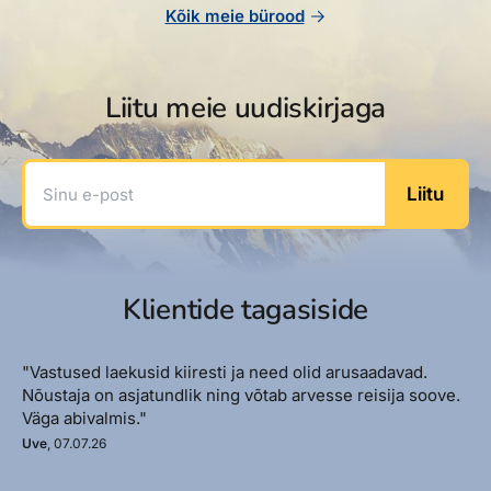
Kõik meie bürood
Liitu meie uudiskirjaga
Sinu e-post
Liitu
Klientide tagasiside
"Vastused laekusid kiiresti ja need olid arusaadavad.
Nõustaja on asjatundlik ning võtab arvesse reisija soove.
Väga abivalmis."
Uve
, 07.07.26