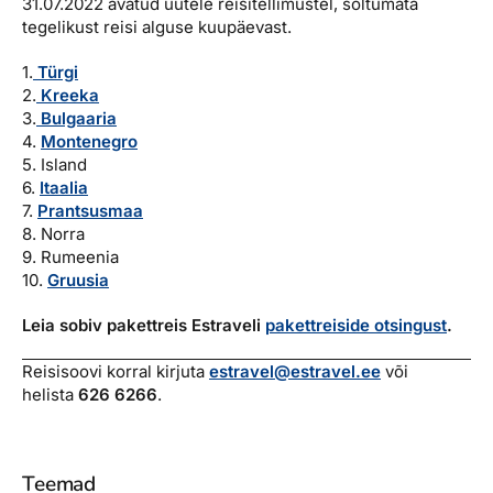
31.07.2022 avatud uutele reisitellimustel, sõltumata
tegelikust reisi alguse kuupäevast.
1.
Türgi
2.
Kreeka
3.
Bulgaaria
4.
Montenegro
5. Island
6.
Itaalia
7.
Prantsusmaa
8. Norra
9. Rumeenia
10.
Gruusia
Leia sobiv pakettreis Estraveli
pakettreiside otsingust
.
Reisisoovi korral kirjuta
estravel@estravel.ee
või
helista
626 6266
.
Teemad