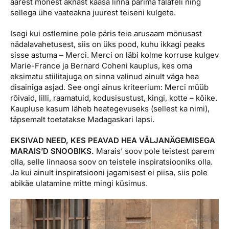
äärest mõnest aknast kaasa linna parima falafeli ning
sellega ühe vaateakna juurest teiseni kulgete.
Isegi kui ostlemine pole päris teie arusaam mõnusast
nädalavahetusest, siis on üks pood, kuhu ikkagi peaks
sisse astuma – Merci. Merci on läbi kolme korruse kulgev
Marie-France ja Bernard Coheni kauplus, kes oma
eksimatu stiilitajuga on sinna valinud ainult väga hea
disainiga asjad. See ongi ainus kriteerium: Merci müüb
rõivaid, lilli, raamatuid, kodusisustust, kingi, kotte – kõike.
Kaupluse kasum läheb heategevuseks (sellest ka nimi),
täpsemalt toetatakse Madagaskari lapsi.
EKSIVAD NEED, KES PEAVAD HEA VÄLJANÄGEMISEGA
MARAIS’D SNOOBIKS.
Marais’ soov pole teistest parem
olla, selle linnaosa soov on teistele inspiratsiooniks olla.
Ja kui ainult inspiratsiooni jagamisest ei piisa, siis pole
abikäe ulatamine mitte mingi küsimus.