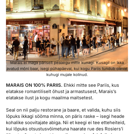
Marais ei maga päriselt peaaegu mitte kunagi. Kusagil on ikka
avatud mõni baar, isegi pühapäeval, kui kogu Pariis tundub olevat
kuhugi mujale kolinud.
MARAIS ON 100% PARIIS.
Ehkki mitte see Pariis, kus
elatakse romantiliselt õhust ja armastusest, Marais’s
elatakse ilust ja kogu maailma maitsetest.
Seal on nii palju restorane ja baare, et valida, kuhu siis
lõpuks ikkagi sööma minna, on päris raske – isegi heade
kohalike soovitajate abiga. Nii et keegi ei tee etteheiteid,
kui lõpuks otsustusvõimetuna haarate rue des Rosiers’i