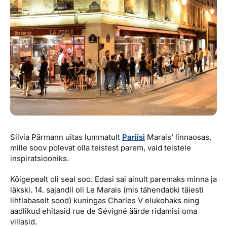
Reisitarvete e-pood
Meist
Kuldkaart
Ettevõttest, kontaktid, reisikonsultandi teenus, tule
Airalo eSIM
Platinum Club
tööle, uudised...
Reisija meelespea
Püsisoodustused
Ettevõttest
Boonuspunktid
Kontaktid
Reisikonsultandi teenus
Tule tööle
Uudised
Silvia Pärmann uitas lummatult
Pariisi
Marais’ linnaosas,
mille soov polevat olla teistest parem, vaid teistele
inspiratsiooniks.
Kõigepealt oli seal soo. Edasi sai ainult paremaks minna ja
läkski. 14. sajandil oli Le Marais (mis tähendabki täiesti
lihtlabaselt sood) kuningas Charles V elukohaks ning
aadlikud ehitasid rue de Sévigné äärde ridamisi oma
villasid.