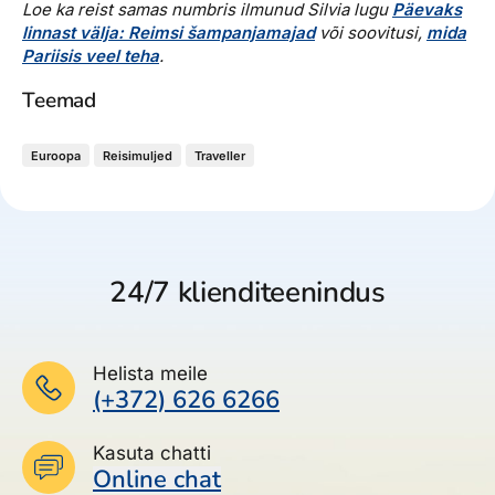
Loe ka reist samas numbris ilmunud Silvia lugu
Päevaks
linnast välja: Reimsi šampanjamajad
või soovitusi,
mida
Pariisis veel teha
.
Teemad
Euroopa
Reisimuljed
Traveller
24/7 klienditeenindus
Helista meile
(+372) 626 6266
Kasuta chatti
Online chat