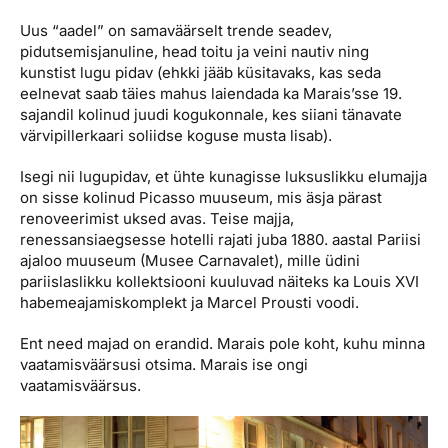
Uus “aadel” on samaväärselt trende seadev,
pidutsemisjanuline, head toitu ja veini nautiv ning
kunstist lugu pidav (ehkki jääb küsitavaks, kas seda
eelnevat saab täies mahus laiendada ka Marais’sse 19.
sajandil kolinud juudi kogukonnale, kes siiani tänavate
värvipillerkaari soliidse koguse musta lisab).
Isegi nii lugupidav, et ühte kunagisse luksuslikku elumajja
on sisse kolinud Picasso muuseum, mis äsja pärast
renoveerimist uksed avas. Teise majja,
renessansiaegsesse hotelli rajati juba 1880. aastal Pariisi
ajaloo muuseum (Musee Carnavalet), mille üdini
pariislaslikku kollektsiooni kuuluvad näiteks ka Louis XVI
habemeajamiskomplekt ja Marcel Prousti voodi.
Ent need majad on erandid. Marais pole koht, kuhu minna
vaatamisväärsusi otsima. Marais ise ongi
vaatamisväärsus.