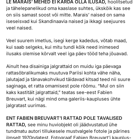
LE MARAIS’ MEHED EI KARDA OLLA ILUSAD,
hoolitsetud
ja tähelepanelikud oma kaaslase suhtes, ükskõik kas see
on siis samast soost või mitte. Marais’ naised on sama
iseseisvad kui Skandinaavia naised ja ikkagi seejuures
veel naised.
Veel suurem imetlus, isegi kerge kadedus, võtab maad,
kui saab selgeks, kui mitu tundi kõik need inimesed
ilusaks olemise kõrvalt veel iga päev tööd teha jõuavad.
Ainult hea disainiga jalgrattaid on muidu iga päevaga
rattasõbralikumaks muutuva Pariisi kohta vähe näha,
jalutajad ja tänavakohvikud täidavad kitsad teed nii suure
saginaga, et ratta omamisest pole rõõmu. “Mul on siin
kaks kastitäit jalgrattaid,” teatas see-eest Fabien
Breuvart, kui nägi mind oma galeriis-kaupluses ühte
jalgratast uurimas.
ENT FABIEN BREUVART’I RATTAD POLE TAVALISED
RATTAD,
see minu huviobjekt oli jäädvustatud ühe
tundmatu autori tillukesele mustvalgele fotole ja pärines
ilmselt 1970ndatest. Fotograaf Fabien Breuvart’i kauplus-