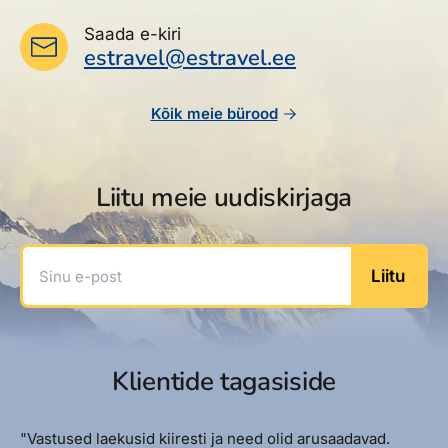
Saada e-kiri
estravel@estravel.ee
Kõik meie bürood
Liitu meie uudiskirjaga
Sinu e-post
Liitu
Klientide tagasiside
"Vastused laekusid kiiresti ja need olid arusaadavad.