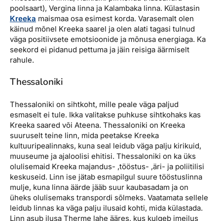
poolsaart), Vergina linna ja Kalambaka linna. Külastasin
Kreeka
maismaa osa esimest korda. Varasemalt olen
käinud mõnel Kreeka saarel ja olen alati tagasi tulnud
väga positiivsete emotsioonide ja mõnusa energiaga. Ka
seekord ei pidanud pettuma ja jäin reisiga äärmiselt
rahule.
Thessaloniki
Thessaloniki on sihtkoht, mille peale väga paljud
esmaselt ei tule. Ikka valitakse puhkuse sihtkohaks kas
Kreeka saared või Ateena. Thessaloniki on Kreeka
suuruselt teine linn, mida peetakse Kreeka
kultuuripealinnaks, kuna seal leidub väga palju kirikuid,
muuseume ja ajaloolisi ehitisi. Thessaloniki on ka üks
olulisemaid Kreeka majandus- ,tööstus- ,äri- ja poliitilisi
keskuseid. Linn ise jätab esmapilgul suure tööstuslinna
mulje, kuna linna äärde jääb suur kaubasadam ja on
üheks olulisemaks transpordi sõlmeks. Vaatamata sellele
leidub linnas ka väga palju ilusaid kohti, mida külastada.
Linn asub ilusa Therme lahe ääres, kus kulgeb imeilus