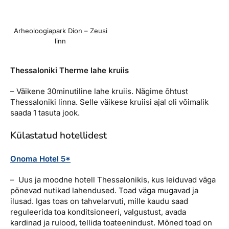
Arheoloogiapark Dion – Zeusi
linn
Thessaloniki Therme lahe kruiis
– Väikene 30minutiline lahe kruiis. Nägime õhtust
Thessaloniki linna. Selle väikese kruiisi ajal oli võimalik
saada 1 tasuta jook.
Külastatud hotellidest
Onoma Hotel 5*
– Uus ja moodne hotell Thessalonikis, kus leiduvad väga
põnevad nutikad lahendused. Toad väga mugavad ja
ilusad. Igas toas on tahvelarvuti, mille kaudu saad
reguleerida toa konditsioneeri, valgustust, avada
kardinad ja rulood, tellida toateenindust. Mõned toad on