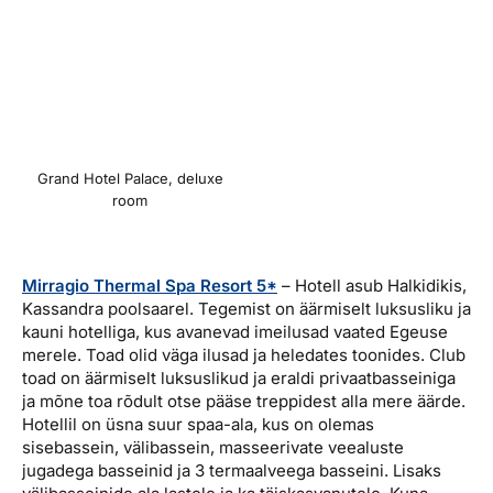
Grand Hotel Palace, deluxe
room
Mirragio Thermal Spa Resort 5*
– Hotell asub Halkidikis,
Kassandra poolsaarel. Tegemist on äärmiselt luksusliku ja
kauni hotelliga, kus avanevad imeilusad vaated Egeuse
merele. Toad olid väga ilusad ja heledates toonides. Club
toad on äärmiselt luksuslikud ja eraldi privaatbasseiniga
ja mõne toa rõdult otse pääse treppidest alla mere äärde.
Hotellil on üsna suur spaa-ala, kus on olemas
sisebassein, välibassein, masseerivate veealuste
jugadega basseinid ja 3 termaalveega basseini. Lisaks