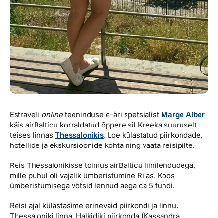
Estraveli
online
teeninduse e-äri spetsialist
Marge Alber
käis airBalticu korraldatud õppereisil Kreeka suuruselt
teises linnas
Thessalonikis
. Loe külastatud piirkondade,
hotellide ja ekskursioonide kohta ning vaata reisipilte.
Reis Thessalonikisse toimus airBalticu liinilendudega,
mille puhul oli vajalik ümberistumine Riias. Koos
ümberistumisega võtsid lennud aega ca 5 tundi.
Reisi ajal külastasime erinevaid piirkondi ja linnu.
Thessaloniki linna, Halkidiki piirkonda (Kassandra