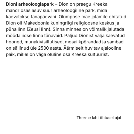
Dioni arheoloogiapark
– Dion on praegu Kreeka
mandriosas asuv suur arheoloogiline park, mida
kaevatakse tänapäevani. Olümpose mäe jalamile ehitatud
Dion oli Makedoonia kuningriigi religioosne keskus ja
püha linn (Zeusi linn). Sinna minnes on võimalik jalutada
mööda iidse linna tänavaid. Paljud Dionist välja kaevatud
hooned, munakivisillutised, mosaiikpõrandad ja sambad
on säilinud üle 2500 aasta. Äärmiselt huvitav ajalooline
paik, millel on väga oluline osa Kreeka kultuurist.
Therme laht õhtusel ajal