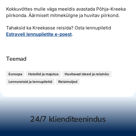
Kokkuvõttes mulle väga meeldis avastada Põhja-Kreeka
piirkonda. Äärmiselt mitmekülgne ja huvitav piirkond.
Tahaksid ka Kreekasse reisida? Osta lennupiletid
Estraveli lennupiletite e-poest
.
Teemad
Euroopa
Hotellid ja majutus
Huvitavad ideed ja reisinõu
Lennureisid ja lennupiletid
Reisimuljed
24/7 klienditeenindus