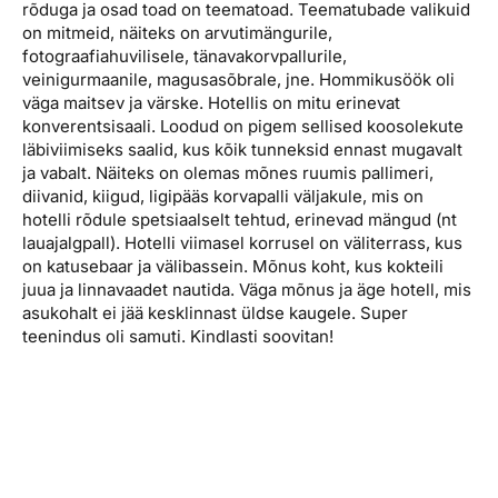
rõduga ja osad toad on teematoad. Teematubade valikuid
on mitmeid, näiteks on arvutimängurile,
fotograafiahuvilisele, tänavakorvpallurile,
veinigurmaanile, magusasõbrale, jne. Hommikusöök oli
väga maitsev ja värske. Hotellis on mitu erinevat
konverentsisaali. Loodud on pigem sellised koosolekute
läbiviimiseks saalid, kus kõik tunneksid ennast mugavalt
ja vabalt. Näiteks on olemas mõnes ruumis pallimeri,
diivanid, kiigud, ligipääs korvapalli väljakule, mis on
hotelli rõdule spetsiaalselt tehtud, erinevad mängud (nt
lauajalgpall). Hotelli viimasel korrusel on väliterrass, kus
on katusebaar ja välibassein. Mõnus koht, kus kokteili
juua ja linnavaadet nautida. Väga mõnus ja äge hotell, mis
asukohalt ei jää kesklinnast üldse kaugele. Super
teenindus oli samuti. Kindlasti soovitan!