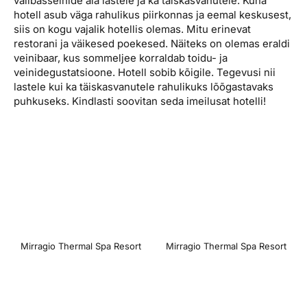
välibasseinide ala lastele ja ka täiskasvanutele. Kuna
hotell asub väga rahulikus piirkonnas ja eemal keskusest,
siis on kogu vajalik hotellis olemas. Mitu erinevat
restorani ja väikesed poekesed. Näiteks on olemas eraldi
veinibaar, kus sommeljee korraldab toidu- ja
veinidegustatsioone. Hotell sobib kõigile. Tegevusi nii
lastele kui ka täiskasvanutele rahulikuks lõõgastavaks
puhkuseks. Kindlasti soovitan seda imeilusat hotelli!
Mirragio Thermal Spa Resort
Mirragio Thermal Spa Resort