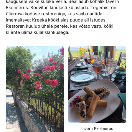
kaugusele väike külake Veria. Seal asub kohalik tavern
Ekeimeros. Soovitan kindlasti külastada. Tegemist on
üliarmsa koduse restoraniga, kus saab nautida
imemaitsvat Kreeka kööki aias puude all istudes.
Restoran kuulub ühele perele, kes võtab vastu kõiki
kliente ülima külalislahkusega.
tavern Ekeimeros