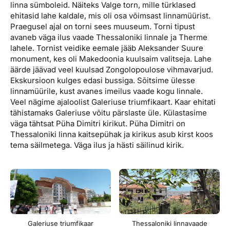
linna sümboleid. Näiteks Valge torn, mille türklased
ehitasid lahe kaldale, mis oli osa võimsast linnamüürist.
Praegusel ajal on torni sees muuseum. Torni tipust
avaneb väga ilus vaade Thessaloniki linnale ja Therme
lahele. Tornist veidike eemale jääb Aleksander Suure
monument, kes oli Makedoonia kuulsaim valitseja. Lahe
äärde jäävad veel kuulsad Zongolopoulose vihmavarjud.
Ekskursioon kulges edasi bussiga. Sõitsime ülesse
linnamüürile, kust avanes imeilus vaade kogu linnale.
Veel nägime ajaloolist Galeriuse triumfikaart. Kaar ehitati
tähistamaks Galeriuse võitu pärslaste üle. Külastasime
väga tähtsat Püha Dimitri kirikut. Püha Dimitri on
Thessaloniki linna kaitsepühak ja kirikus asub kirst koos
tema säilmetega. Väga ilus ja hästi säilinud kirik.
Galeriuse triumfikaar
Thessaloniki linnavaade