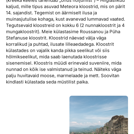
(kreeka keeles tähendab „õhus hõljumist“) – Hiiglaslikud
kaljud, mille tipus asuvad Meteora kloostrid, mis on pärit
14. sajandist. Tegemist on äärmiselt ilusa ja
muinasjutulise kohaga, kust avanevad lummavad vaated.
Tegutsevaid kloostreid on kokku 6 (2 nunnakloostrit ja 4
mungakloostrit). Meie külastasime Roussanou ja Püha
Stefanuse kloostrit. Kloostrid näevad välja väga
korralikud ja puhtad, ilusate lilleaedadega. Kloostrit
külastades on vajalik kanda pikka seelikut või siis
hõlmikseelikut, mida saab laenutada kloostrisse
sisenemisel. Kloostris müüdi erinevaid suveniire, mida
nunnad on kõik ise valmistanud ja teinud. Näiteks väga
palju huvitavaid moose, marmelaade ja mett. Soovitan
kindlasti külastada seda müstilist paika.