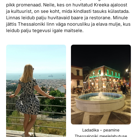
pikk promenaad. Neile, kes on huvitatud Kreeka ajaloost
ja kultuurist, on see koht, mida kindlasti tasuks külastada.
Linnas leidub palju huvitavaid baare ja restorane. Minule
jättis Thessaloniki linn väga noorusliku ja elava mulje, kus
leidub palju tegevusi igale maitsele.
Ladadika – peamine
Thessaloniki meelelahutuse