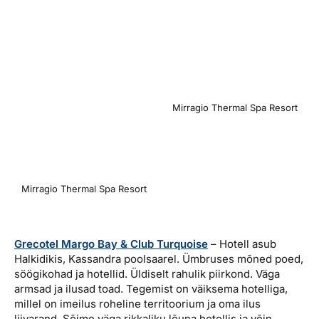
Mirragio Thermal Spa Resort
Mirragio Thermal Spa Resort
Grecotel Margo Bay & Club Turquoise
– Hotell asub
Halkidikis, Kassandra poolsaarel. Ümbruses mõned poed,
söögikohad ja hotellid. Üldiselt rahulik piirkond. Väga
armsad ja ilusad toad. Tegemist on väiksema hotelliga,
millel on imeilus roheline territoorium ja oma ilus
liivarand. Sõime väga rikkaliku lõuna hotellis ja võin