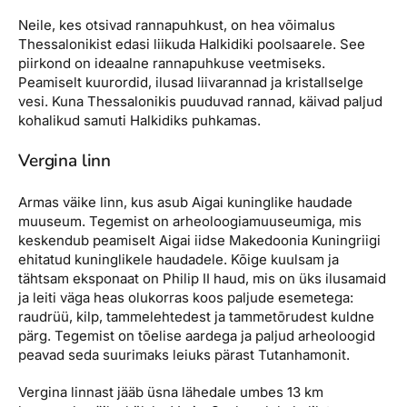
Neile, kes otsivad rannapuhkust, on hea võimalus
Thessalonikist edasi liikuda Halkidiki poolsaarele. See
piirkond on ideaalne rannapuhkuse veetmiseks.
Peamiselt kuurordid, ilusad liivarannad ja kristallselge
vesi. Kuna Thessalonikis puuduvad rannad, käivad paljud
kohalikud samuti Halkidiks puhkamas.
Vergina linn
Armas väike linn, kus asub Aigai kuninglike haudade
muuseum. Tegemist on arheoloogiamuuseumiga, mis
keskendub peamiselt Aigai iidse Makedoonia Kuningriigi
ehitatud kuninglikele haudadele. Kõige kuulsam ja
tähtsam eksponaat on Philip II haud, mis on üks ilusamaid
ja leiti väga heas olukorras koos paljude esemetega:
raudrüü, kilp, tammelehtedest ja tammetõrudest kuldne
pärg. Tegemist on tõelise aardega ja paljud arheoloogid
peavad seda suurimaks leiuks pärast Tutanhamonit.
Vergina linnast jääb üsna lähedale umbes 13 km