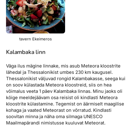
tavern Ekeimeros
Kalambaka linn
Väga ilus mägine linnake, mis asub Meteora kloostrite
lähedal ja Thessalonikist umbes 230 km kaugusel.
Thessalonikist väljuvad rongid Kalambakasse, seega kui
on soov külastada Meteora kloostreid, siis on hea
võimalus veeta 1 päev Kalambaka linnas. Minu jaoks oli
kõige meeldejäävam osa reisist oli kindlasti Meteora
kloostrite külastamine. Tegemist on äärmiselt maagilise
kohaga ja vaated Meteorast on võrratud. Kindlasti
soovitan minna ja näha oma silmaga UNESCO
Maailmapärandi nimistusse kuuluvat Meteorat.