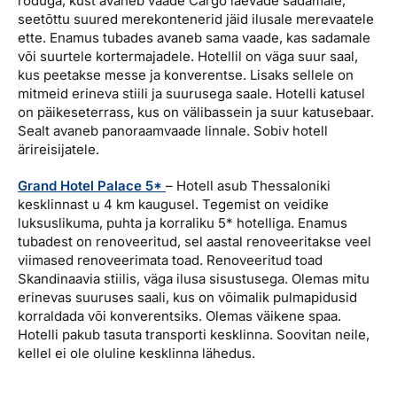
rõduga, kust avaneb vaade Cargo laevade sadamale,
seetõttu suured merekontenerid jäid ilusale merevaatele
ette. Enamus tubades avaneb sama vaade, kas sadamale
või suurtele kortermajadele. Hotellil on väga suur saal,
kus peetakse messe ja konverentse. Lisaks sellele on
mitmeid erineva stiili ja suurusega saale. Hotelli katusel
on päikeseterrass, kus on välibassein ja suur katusebaar.
Sealt avaneb panoraamvaade linnale. Sobiv hotell
ärireisijatele.
Grand Hotel Palace 5*
– Hotell asub Thessaloniki
kesklinnast u 4 km kaugusel. Tegemist on veidike
luksuslikuma, puhta ja korraliku 5* hotelliga. Enamus
tubadest on renoveeritud, sel aastal renoveeritakse veel
viimased renoveerimata toad. Renoveeritud toad
Skandinaavia stiilis, väga ilusa sisustusega. Olemas mitu
erinevas suuruses saali, kus on võimalik pulmapidusid
korraldada või konverentsiks. Olemas väikene spaa.
Hotelli pakub tasuta transporti kesklinna. Soovitan neile,
kellel ei ole oluline kesklinna lähedus.