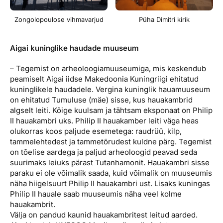
Zongolopoulose vihmavarjud
Püha Dimitri kirik
Aigai kuninglike haudade muuseum
– Tegemist on arheoloogiamuuseumiga, mis keskendub
peamiselt Aigai iidse Makedoonia Kuningriigi ehitatud
kuninglikele haudadele. Vergina kuninglik hauamuuseum
on ehitatud Tumuluse (mäe) sisse, kus hauakambrid
algselt leiti. Kõige kuulsam ja tähtsam eksponaat on Philip
II hauakambri uks. Philip II hauakamber leiti väga heas
olukorras koos paljude esemetega: raudrüü, kilp,
tammelehtedest ja tammetõrudest kuldne pärg. Tegemist
on tõelise aardega ja paljud arheoloogid peavad seda
suurimaks leiuks pärast Tutanhamonit. Hauakambri sisse
paraku ei ole võimalik saada, kuid võimalik on muuseumis
näha hiigelsuurt Philip II hauakambri ust. Lisaks kuningas
Philip II hauale saab muuseumis näha veel kolme
hauakambrit.
Välja on pandud kaunid hauakambritest leitud aarded.