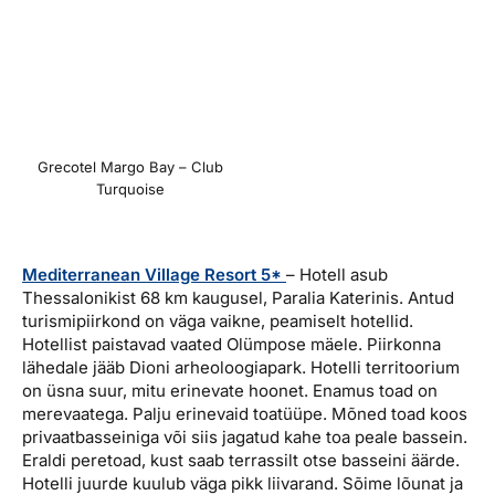
Grecotel Margo Bay – Club
Turquoise
Mediterranean Village Resort 5*
– Hotell asub
Thessalonikist 68 km kaugusel, Paralia Katerinis. Antud
turismipiirkond on väga vaikne, peamiselt hotellid.
Hotellist paistavad vaated Olümpose mäele. Piirkonna
lähedale jääb Dioni arheoloogiapark. Hotelli territoorium
on üsna suur, mitu erinevate hoonet. Enamus toad on
merevaatega. Palju erinevaid toatüüpe. Mõned toad koos
privaatbasseiniga või siis jagatud kahe toa peale bassein.
Eraldi peretoad, kust saab terrassilt otse basseini äärde.
Hotelli juurde kuulub väga pikk liivarand. Sõime lõunat ja