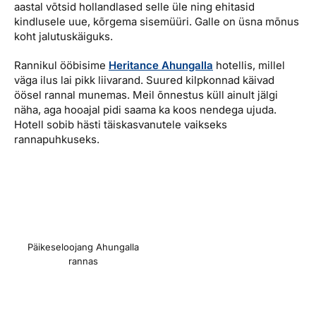
aastal võtsid hollandlased selle üle ning ehitasid
kindlusele uue, kõrgema sisemüüri. Galle on üsna mõnus
koht jalutuskäiguks.
Rannikul ööbisime
Heritance Ahungalla
hotellis, millel
väga ilus lai pikk liivarand. Suured kilpkonnad käivad
öösel rannal munemas. Meil õnnestus küll ainult jälgi
näha, aga hooajal pidi saama ka koos nendega ujuda.
Hotell sobib hästi täiskasvanutele vaikseks
rannapuhkuseks.
Päikeseloojang Ahungalla
rannas