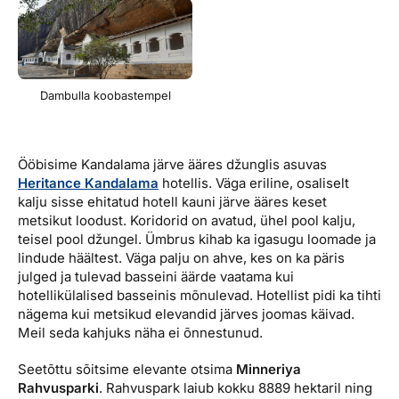
Dambulla koobastempel
Ööbisime Kandalama järve ääres džunglis asuvas
Heritance Kandalama
hotellis. Väga eriline, osaliselt
kalju sisse ehitatud hotell kauni järve ääres keset
metsikut loodust. Koridorid on avatud, ühel pool kalju,
teisel pool džungel. Ümbrus kihab ka igasugu loomade ja
lindude häältest. Väga palju on ahve, kes on ka päris
julged ja tulevad basseini äärde vaatama kui
hotellikülalised basseinis mõnulevad. Hotellist pidi ka tihti
nägema kui metsikud elevandid järves joomas käivad.
Meil seda kahjuks näha ei õnnestunud.
Seetõttu sõitsime elevante otsima
Minneriya
Rahvusparki
. Rahvuspark laiub kokku 8889 hektaril ning