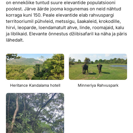
on ennekõike tuntud suure elevantide populatsiooni
poolest. Järve äärde jooma kogunemas on neid nähtud
korraga kuni 150. Peale elevantide elab rahvuspargi
territooriumil pühvleid, metssigu, šaakaleid, krokodille,
hirvi, leoparde, loendamatult ahve, linde, roomajaid, kalu
ja liblikaid. Elevante õnnestus džiibisafaril ka näha ja päris
lähedalt.
Heritance Kandalama hotell
Minneriya Rahvuspark