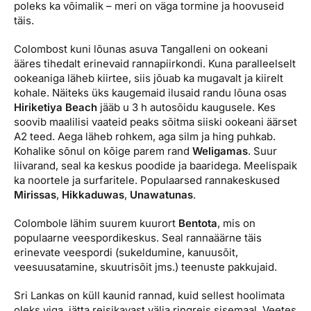
poleks ka võimalik – meri on väga tormine ja hoovuseid
täis.
Colombost kuni lõunas asuva Tangalleni on ookeani
ääres tihedalt erinevaid rannapiirkondi. Kuna paralleelselt
ookeaniga läheb kiirtee, siis jõuab ka mugavalt ja kiirelt
kohale. Näiteks üks kaugemaid ilusaid randu lõuna osas
Hiriketiya Beach
jääb u 3 h autosõidu kaugusele. Kes
soovib maalilisi vaateid peaks sõitma siiski ookeani äärset
A2 teed. Aega läheb rohkem, aga silm ja hing puhkab.
Kohalike sõnul on kõige parem rand
Weligamas
. Suur
liivarand, seal ka keskus poodide ja baaridega. Meelispaik
ka noortele ja surfaritele. Populaarsed rannakeskused
Mirissas
,
Hikkaduwas
,
Unawatunas
.
Colombole lähim suurem kuurort
Bentota
, mis on
populaarne veespordikeskus. Seal rannaäärne täis
erinevate veespordi (sukeldumine, kanuusõit,
veesuusatamine, skuutrisõit jms.) teenuste pakkujaid.
Sri Lankas on küll kaunid rannad, kuid sellest hoolimata
oleks viga, jätta reisikavast välja ringreis sisemaal. Veetes