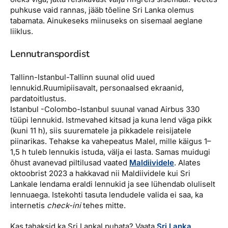
puhkuse vaid rannas, jääb tõeline Sri Lanka olemus
tabamata. Ainukeseks miinuseks on sisemaal aeglane
liiklus.
Lennutranspordist
Tallinn-Istanbul-Tallinn suunal olid uued
lennukid.
Ruumi
piisavalt, personaalsed ekraanid,
pardatoitlustus.
Istanbul -Colombo-Istanbul suunal vanad Airbus 330
tüüpi lennukid. Istmevahed kitsad ja kuna lend väga pikk
(kuni 11 h), siis suurematele ja pikkadele reisijatele
piinarikas. Tehakse ka vahepeatus Malel, mille käigus 1–
1,5 h tuleb lennukis istuda, välja ei lasta. Samas muidugi
õhust avanevad piltilusad vaated
Maldiividele
. Alates
oktoobrist 2023 a hakkavad nii Maldiividele kui Sri
Lankale lendama eraldi lennukid ja see lühendab oluliselt
lennuaega.
Istekohti tasuta lendudele valida ei saa, ka
internetis
check-ini
tehes mitte.
Kas tahaksid ka Sri Lankal puhata? Vaata
Sri Lanka