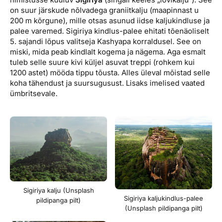
on suur järskude nõlvadega graniitkalju (maapinnast u
200 m kõrgune), mille otsas asunud iidse kaljukindluse ja
palee varemed. Sigiriya kindlus-palee ehitati tõenäoliselt
5. sajandi lõpus valitseja Kashyapa korraldusel. See on
miski, mida peab kindlalt kogema ja nägema. Aga esmalt
tuleb selle suure kivi küljel asuvat treppi (rohkem kui
1200 astet) mööda tippu tõusta. Alles üleval mõistad selle
koha tähendust ja suursugusust. Lisaks imelised vaated
ümbritsevale.
Sigiriya kalju (Unsplash
Sigiriya kaljukindlus-palee
pildipanga pilt)
(Unsplash pildipanga pilt)