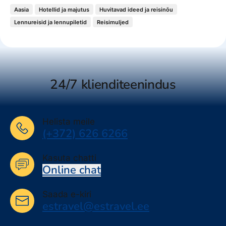
Aasia
Hotellid ja majutus
Huvitavad ideed ja reisinõu
Lennureisid ja lennupiletid
Reisimuljed
24/7 klienditeenindus
Helista meile
(+372) 626 6266
Kasuta chatti
Online chat
Saada e-kiri
estravel@estravel.ee