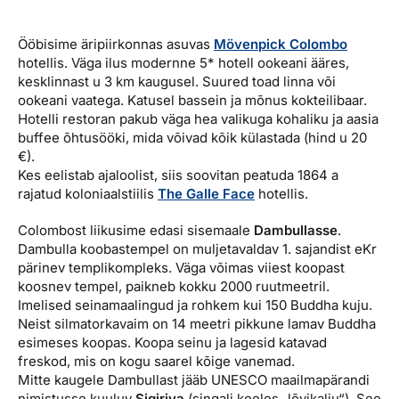
Ööbisime äripiirkonnas asuvas
Mövenpick Colombo
hotellis. Väga ilus modernne 5* hotell ookeani ääres,
kesklinnast u 3 km kaugusel. Suured toad linna või
ookeani vaatega. Katusel bassein ja mõnus kokteilibaar.
Hotelli restoran pakub väga hea valikuga kohaliku ja aasia
buffee õhtusööki, mida võivad kõik külastada (hind u 20
€).
Kes eelistab ajaloolist, siis soovitan peatuda 1864 a
rajatud koloniaalstiilis
The Galle Face
hotellis.
Colombost liikusime edasi sisemaale
Dambullasse
.
Dambulla koobastempel on muljetavaldav 1. sajandist eKr
pärinev templikompleks. Väga võimas viiest koopast
koosnev tempel, paikneb kokku 2000 ruutmeetril.
Imelised seinamaalingud ja rohkem kui 150 Buddha kuju.
Neist silmatorkavaim on 14 meetri pikkune lamav Buddha
esimeses koopas. Koopa seinu ja lagesid katavad
freskod, mis on kogu saarel kõige vanemad.
Mitte kaugele Dambullast jääb UNESCO maailmapärandi
nimistusse kuuluv
Sigiriya
(singali keeles „lõvikalju“). See