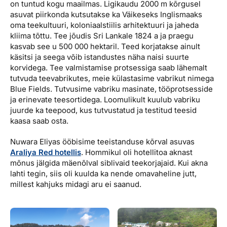
on tuntud kogu maailmas. Ligikaudu 2000 m kõrgusel
asuvat piirkonda kutsutakse ka Väikeseks Inglismaaks
oma teekultuuri, koloniaalstiilis arhitektuuri ja jaheda
kliima tõttu. Tee jõudis Sri Lankale 1824 a ja praegu
kasvab see u 500 000 hektaril. Teed korjatakse ainult
käsitsi ja seega võib istandustes näha naisi suurte
korvidega. Tee valmistamise protsessiga saab lähemalt
tutvuda teevabrikutes, meie külastasime vabrikut nimega
Blue Fields. Tutvusime vabriku masinate, tööprotsesside
ja erinevate teesortidega. Loomulikult kuulub vabriku
juurde ka teepood, kus tutvustatud ja testitud teesid
kaasa saab osta.
Nuwara Eliyas ööbisime teeistanduse kõrval asuvas
Araliya Red hotellis
. Hommikul oli hotellitoa aknast
mõnus jälgida mäenõlval siblivaid teekorjajaid. Kui akna
lahti tegin, siis oli kuulda ka nende omavaheline jutt,
millest kahjuks midagi aru ei saanud.