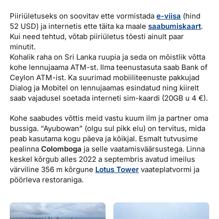
Piiriületuseks on soovitav ette vormistada
e-viisa
(hind
52 USD) ja internetis ette täita ka maale
saabumiskaart
.
Kui need tehtud, võtab piiriületus tõesti ainult paar
minutit.
Kohalik raha on Sri Lanka ruupia ja seda on mõistlik võtta
kohe lennujaama ATM-st. Ilma teenustasuta saab Bank of
Ceylon ATM-ist. Ka suurimad mobiiliteenuste pakkujad
Dialog ja Mobitel on lennujaamas esindatud ning kiirelt
saab vajadusel soetada interneti sim-kaardi (20GB u 4 €).
Kohe saabudes võttis meid vastu kuum ilm ja partner oma
bussiga. “Ayubowan” (olgu sul pikk elu) on tervitus, mida
peab kasutama kogu päeva ja kõikjal. Esmalt tutvusime
pealinna
Colomboga
ja selle vaatamisväärsustega. Linna
keskel kõrgub alles 2022 a septembris avatud imeilus
värviline 356 m kõrgune
Lotus Tower
vaateplatvormi ja
pöörleva restoraniga.