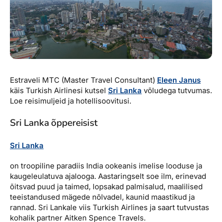
Reisitarvete e-pood
Meist
Kuldkaart
Ettevõttest, kontaktid, reisikonsultandi teenus, tule
Airalo eSIM
Platinum Club
tööle, uudised...
Reisija meelespea
Püsisoodustused
Ettevõttest
Boonuspunktid
Kontaktid
Estraveli MTC (Master Travel Consultant)
Eleen Janus
käis Turkish Airlinesi kutsel
Sri Lanka
võludega tutvumas.
Reisikonsultandi teenus
Loe reisimuljeid ja hotellisoovitusi.
Tule tööle
Sri Lanka õppereisist
Uudised
Sri Lanka
on troopiline paradiis India ookeanis imelise looduse ja
kaugeleulatuva ajalooga. Aastaringselt soe ilm, erinevad
õitsvad puud ja taimed, lopsakad palmisalud, maalilised
teeistandused mägede nõlvadel, kaunid maastikud ja
rannad. Sri Lankale viis Turkish Airlines ja saart tutvustas
kohalik partner Aitken Spence Travels.