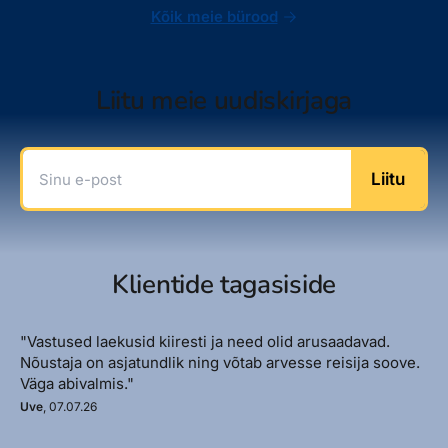
Kõik meie bürood
Liitu meie uudiskirjaga
Sinu e-post
Liitu
Klientide tagasiside
"Vastused laekusid kiiresti ja need olid arusaadavad.
Nõustaja on asjatundlik ning võtab arvesse reisija soove.
Väga abivalmis."
Uve
, 07.07.26