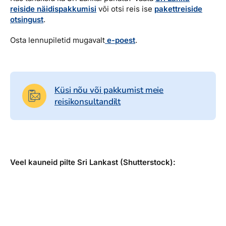
reiside näidispakkumisi
või otsi reis ise
pakettreiside
otsingust
.
Osta lennupiletid mugavalt
e-poest
.
Küsi nõu või pakkumist meie
reisikonsultandilt
Veel kauneid pilte Sri Lankast (Shutterstock):