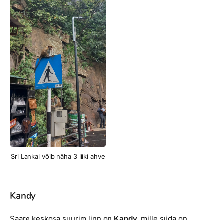
Sri Lankal võib näha 3 liiki ahve
Kandy
Saare keskosa suurim linn on
Kandy
, mille süda on