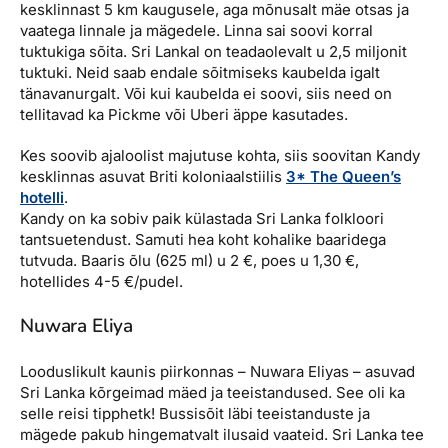
kesklinnast 5 km kaugusele, aga mõnusalt mäe otsas ja
vaatega linnale ja mägedele. Linna sai soovi korral
tuktukiga sõita. Sri Lankal on teadaolevalt u 2,5 miljonit
tuktuki. Neid saab endale sõitmiseks kaubelda igalt
tänavanurgalt. Või kui kaubelda ei soovi, siis need on
tellitavad ka Pickme või Uberi äppe kasutades.
Kes soovib ajaloolist majutuse kohta, siis soovitan Kandy
kesklinnas asuvat Briti koloniaalstiilis
3* The Queen’s
hotelli
.
Kandy on ka sobiv paik külastada Sri Lanka folkloori
tantsuetendust. Samuti hea koht kohalike baaridega
tutvuda. Baaris õlu (625 ml) u 2 €, poes u 1,30 €,
hotellides 4-5 €/pudel.
Nuwara Eliya
Looduslikult kaunis piirkonnas – Nuwara Eliyas – asuvad
Sri Lanka kõrgeimad mäed ja teeistandused. See oli ka
selle reisi tipphetk! Bussisõit läbi teeistanduste ja
mägede pakub hingematvalt ilusaid vaateid. Sri Lanka tee