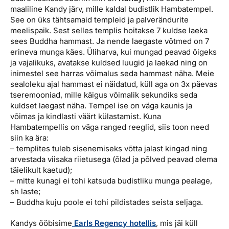
maaliline Kandy järv, mille kaldal budistlik Hambatempel.
See on üks tähtsamaid templeid ja palverändurite
meelispaik. Sest selles templis hoitakse 7 kuldse laeka
sees Buddha hammast. Ja nende laegaste võtmed on 7
erineva munga käes. Üliharva, kui mungad peavad õigeks
ja vajalikuks, avatakse kuldsed luugid ja laekad ning on
inimestel see harras võimalus seda hammast näha. Meie
sealoleku ajal hammast ei näidatud, küll aga on 3x päevas
tseremooniad, mille käigus võimalik sekundiks seda
kuldset laegast näha. Tempel ise on väga kaunis ja
võimas ja kindlasti väärt külastamist. Kuna
Hambatempellis on väga ranged reeglid, siis toon need
siin ka ära:
– templites tuleb sisenemiseks võtta jalast kingad ning
arvestada viisaka riietusega (õlad ja põlved peavad olema
täielikult kaetud);
– mitte kunagi ei tohi katsuda budistliku munga pealage,
sh laste;
– Buddha kuju poole ei tohi pildistades seista seljaga.
Kandys ööbisime
Earls Regency hotellis
, mis jäi küll