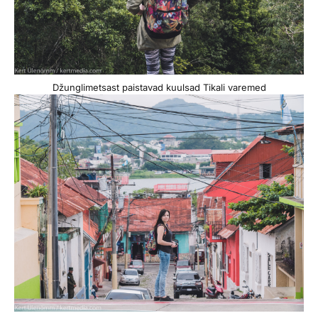
Džunglimetsast paistavad kuulsad Tikali varemed