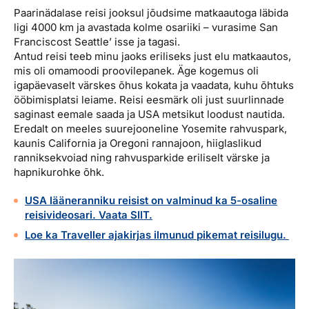
Paarinädalase reisi jooksul jõudsime matkaautoga läbida
ligi 4000 km ja avastada kolme osariiki – vurasime San
Franciscost Seattle’ isse ja tagasi.
Antud reisi teeb minu jaoks eriliseks just elu matkaautos,
mis oli omamoodi proovilepanek. Äge kogemus oli
igapäevaselt värskes õhus kokata ja vaadata, kuhu õhtuks
ööbimisplatsi leiame. Reisi eesmärk oli just suurlinnade
saginast eemale saada ja USA metsikut loodust nautida.
Eredalt on meeles suurejooneline Yosemite rahvuspark,
kaunis California ja Oregoni rannajoon, hiiglaslikud
ranniksekvoiad ning rahvusparkide eriliselt värske ja
hapnikurohke õhk.
USA lääneranniku reisist on valminud ka 5-osaline
reisivideosari. Vaata SIIT.
Loe ka Traveller ajakirjas ilmunud pikemat reisilugu.