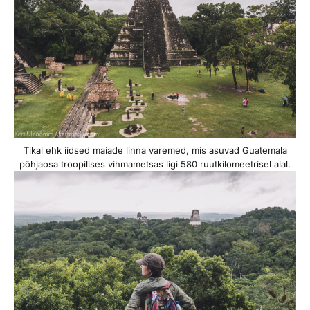
Tikal ehk iidsed maiade linna varemed, mis asuvad Guatemala
põhjaosa troopilises vihmametsas ligi 580 ruutkilomeetrisel alal.