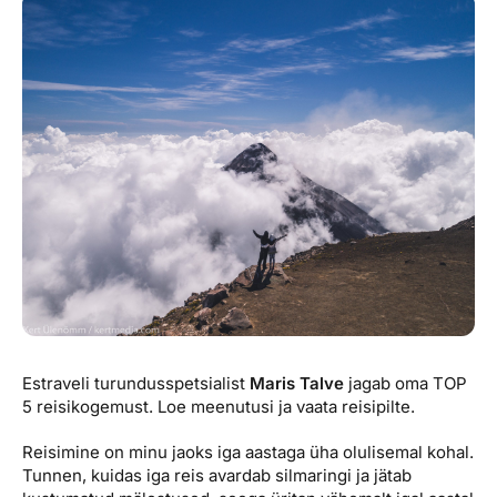
Reisitarvete e-pood
Meist
Kuldkaart
Ettevõttest, kontaktid, reisikonsultandi teenus, tule
Airalo eSIM
Platinum Club
tööle, uudised...
Reisija meelespea
Püsisoodustused
Ettevõttest
Boonuspunktid
Kontaktid
Reisikonsultandi teenus
Tule tööle
Uudised
Estraveli turundusspetsialist
Maris Talve
jagab oma TOP
5 reisikogemust. Loe meenutusi ja vaata reisipilte.
Reisimine on minu jaoks iga aastaga üha olulisemal kohal.
Tunnen, kuidas iga reis avardab silmaringi ja jätab