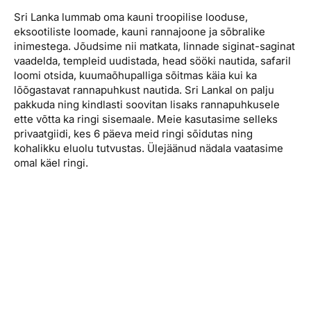
Sri Lanka lummab oma kauni troopilise looduse,
eksootiliste loomade, kauni rannajoone ja sõbralike
inimestega. Jõudsime nii matkata, linnade siginat-saginat
vaadelda, templeid uudistada, head sööki nautida, safaril
loomi otsida, kuumaõhupalliga sõitmas käia kui ka
lõõgastavat rannapuhkust nautida. Sri Lankal on palju
pakkuda ning kindlasti soovitan lisaks rannapuhkusele
ette võtta ka ringi sisemaale. Meie kasutasime selleks
privaatgiidi, kes 6 päeva meid ringi sõidutas ning
kohalikku eluolu tutvustas. Ülejäänud nädala vaatasime
omal käel ringi.