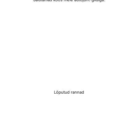
Jälgi meid
© 2025 Estravel
Meist
Bürood ja kontaktid
Lõputud rannad
Reisikonsultandid
Tule tööle!
Uudised ja pressiteated
Teenustasud
Müügitingimused
Privaatsusteave
Küpsiste info