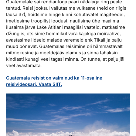
Guatemalale sai rendiautoga paari nädalaga ring peale
tehtud. Reisi jooksul vallutasime vulkaane (neid on riigis
lausa 37), hoidsime hinge kinni kohutavatel mägiteedel,
imetlesime troopilist loodust, nautisime ühe maailma
ilusaima järve Lake Atitláni maagilisi vaateid, matkasime
džunglis, otsisime hommikul vara kajakiga möiraahve,
avastasime iidseid maiade varemeid ehk Tikali ja palju
muud põnevat. Guatemalas reisimine oli hämmastavalt
mitmekesine ja meeldejääv elamus ja sinna tahaksin
kindlasti kunagi veel tagasi minna. On tunne, et palju jäi
veel avastamata.
Guatemala reisist on valminud ka 11-osaline
reisivideosari. Vaata SIIT.