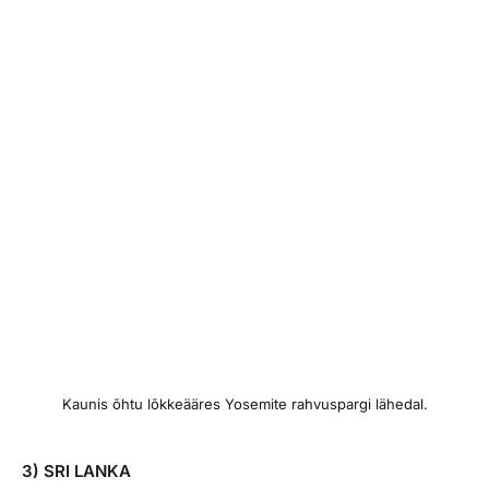
Kaunis õhtu lõkkeääres Yosemite rahvuspargi lähedal.
3) SRI LANKA