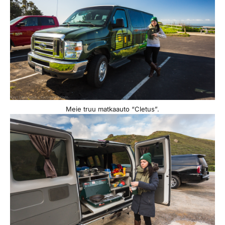
Meie truu matkaauto “Cletus”.