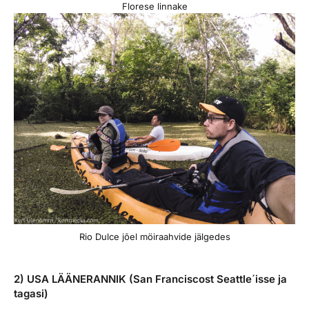
Florese linnake
Rio Dulce jõel möiraahvide jälgedes
2) USA LÄÄNERANNIK (San Franciscost Seattle´isse ja
tagasi)