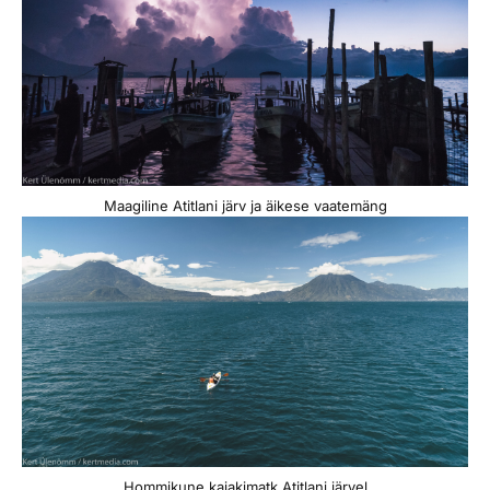
Maagiline Atitlani järv ja äikese vaatemäng
Hommikune kajakimatk Atitlani järvel