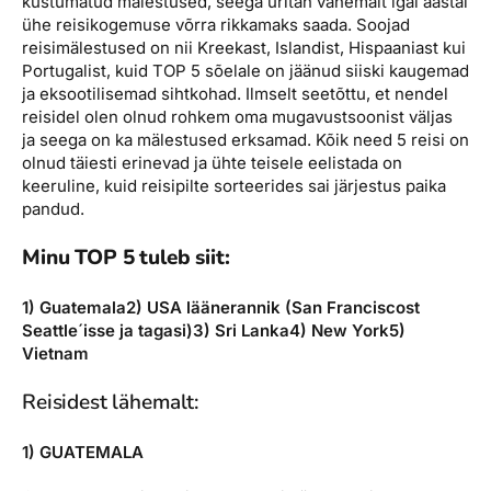
kustumatud mälestused, seega üritan vähemalt igal aastal
ühe reisikogemuse võrra rikkamaks saada. Soojad
reisimälestused on nii Kreekast, Islandist, Hispaaniast kui
Portugalist, kuid TOP 5 sõelale on jäänud siiski kaugemad
ja eksootilisemad sihtkohad. Ilmselt seetõttu, et nendel
reisidel olen olnud rohkem oma mugavustsoonist väljas
ja seega on ka mälestused erksamad. Kõik need 5 reisi on
olnud täiesti erinevad ja ühte teisele eelistada on
keeruline, kuid reisipilte sorteerides sai järjestus paika
pandud.
Minu TOP 5 tuleb siit:
1) Guatemala
2) USA läänerannik (San Franciscost
Seattle´isse ja tagasi)
3) Sri Lanka
4) New York
5)
Vietnam
Reisidest lähemalt:
1) GUATEMALA