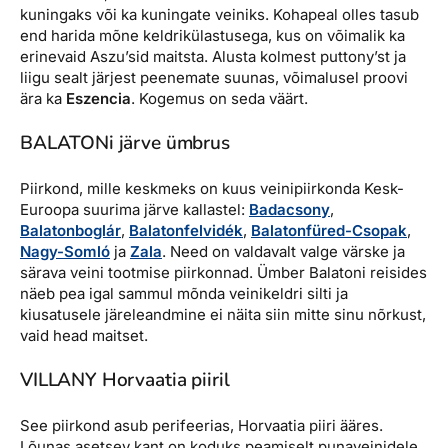
kuningaks või ka kuningate veiniks. Kohapeal olles tasub
end harida mõne keldrikülastusega, kus on võimalik ka
erinevaid Aszu’sid maitsta. Alusta kolmest puttony’st ja
liigu sealt järjest peenemate suunas, võimalusel proovi
ära ka
Eszencia
. Kogemus on seda väärt.
BALATONi järve ümbrus
Piirkond, mille keskmeks on kuus veinipiirkonda Kesk-
Euroopa suurima järve kallastel:
Badacsony
,
Balatonboglár
,
Balatonfelvidék
,
Balatonfüred-Csopak
,
Nagy-Somló
ja
Zala
. Need on valdavalt valge värske ja
särava veini tootmise piirkonnad. Ümber Balatoni reisides
näeb pea igal sammul mõnda veinikeldri silti ja
kiusatusele järeleandmine ei näita siin mitte sinu nõrkust,
vaid head maitset.
VILLANY Horvaatia piiril
See piirkond asub perifeerias, Horvaatia piiri ääres.
Lõunas asetsev kant on koduks peamiselt punaveinidele,