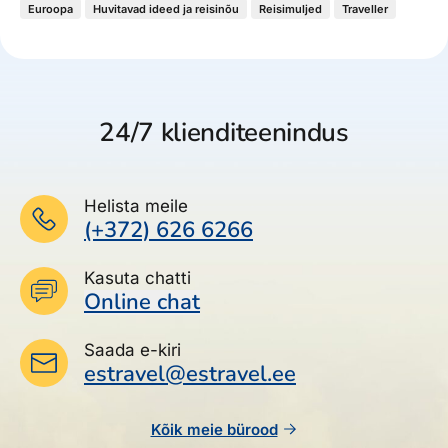
Euroopa
Huvitavad ideed ja reisinõu
Reisimuljed
Traveller
24/7 klienditeenindus
Helista meile
(+372) 626 6266
Kasuta chatti
Online chat
Saada e-kiri
estravel@estravel.ee
Kõik meie bürood