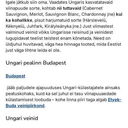
Igale jätkub siin oma. Vaadates Ungaris kasvatatavaid
viinapuude sorte, kohtab
nii tuttavaid
(Cabernet
Sauvignon, Merlot, Sauvignon Blanc, Chardonnay jne)
kui
ka kohalikke
, pisut harjumatuid sorte (Hárslevelü,
Kéknyelü, Juhfark, Királyleányka jne.) Just viimastest
valminud veinid võiks Ungarisse reisinud ja veinidest
lugupidavat teelist teistest enam kõnetada. Need on
üldjuhul huvitavad, väga hea hinnaga tooted, mida Eestist
just väga lihtne leida ei ole.
Ungari pealinn Budapest
Budapest
jääb paljudele ajapuuduses Ungari-külastajatele ainsaks
peatuskohaks, kuid ka sel juhul ei tasu viinapuuaedade
külastamisest loobuda – kohe linna piiri taga algab
Etyek-
Buda veinipiirkond
.
Ungari veinid