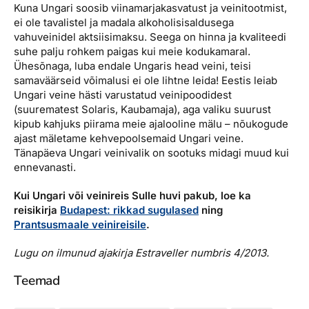
Kuna Ungari soosib viinamarjakasvatust ja veinitootmist,
ei ole tavalistel ja madala alkoholisisaldusega
vahuveinidel aktsiisimaksu. Seega on hinna ja kvaliteedi
suhe palju rohkem paigas kui meie kodukamaral.
Ühesõnaga, luba endale Ungaris head veini, teisi
samaväärseid võimalusi ei ole lihtne leida! Eestis leiab
Ungari veine hästi varustatud veinipoodidest
(suurematest Solaris, Kaubamaja), aga valiku suurust
kipub kahjuks piirama meie ajalooline mälu – nõukogude
ajast mäletame kehvepoolsemaid Ungari veine.
Tänapäeva Ungari veinivalik on sootuks midagi muud kui
ennevanasti.
Kui Ungari või veinireis Sulle huvi pakub, loe ka
reisikirja
Budapest: rikkad sugulased
ning
Prantsusmaale veinireisile
.
Lugu on ilmunud ajakirja Estraveller numbris 4/2013.
Teemad