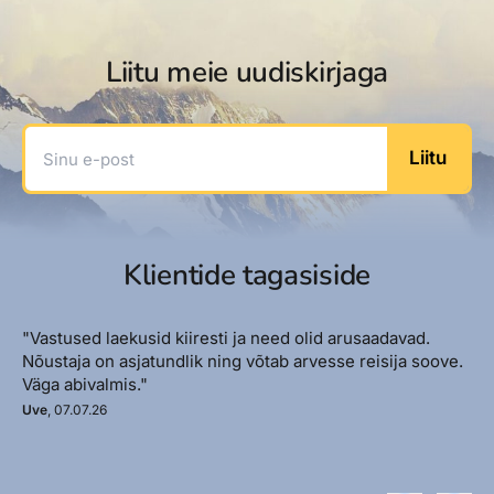
Liitu meie uudiskirjaga
Sinu e-post
Liitu
Klientide tagasiside
"Vastused laekusid kiiresti ja need olid arusaadavad.
Nõustaja on asjatundlik ning võtab arvesse reisija soove.
Väga abivalmis."
Uve
, 07.07.26