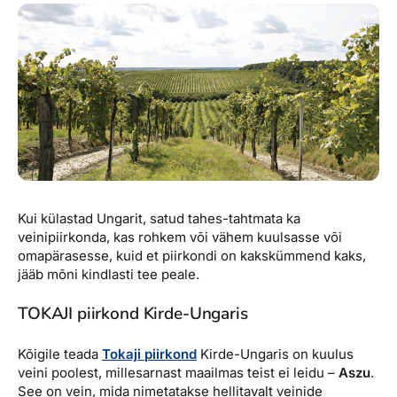
Reisitarvete e-pood
Meist
Kuldkaart
Ettevõttest, kontaktid, reisikonsultandi teenus, tule
Airalo eSIM
Platinum Club
tööle, uudised...
Reisija meelespea
Püsisoodustused
Ettevõttest
Boonuspunktid
Kontaktid
Reisikonsultandi teenus
Tule tööle
Kui külastad Ungarit, satud tahes-tahtmata ka
Uudised
veinipiirkonda, kas rohkem või vähem kuulsasse või
omapärasesse, kuid et piirkondi on kakskümmend kaks,
jääb mõni kindlasti tee peale.
TOKAJI piirkond Kirde-Ungaris
Kõigile teada
Tokaji piirkond
Kirde-Ungaris on kuulus
veini poolest, millesarnast maailmas teist ei leidu –
Aszu
.
See on vein, mida nimetatakse hellitavalt veinide