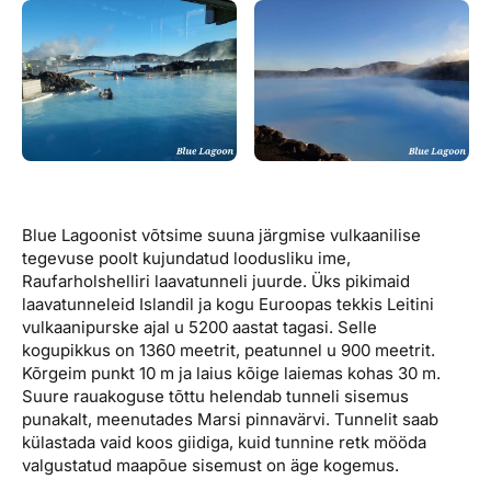
Blue Lagoonist võtsime suuna järgmise vulkaanilise
tegevuse poolt kujundatud loodusliku ime,
Raufarholshelliri laavatunneli juurde. Üks pikimaid
laavatunneleid Islandil ja kogu Euroopas tekkis Leitini
vulkaanipurske ajal u 5200 aastat tagasi. Selle
kogupikkus on 1360 meetrit, peatunnel u 900 meetrit.
Kõrgeim punkt 10 m ja laius kõige laiemas kohas 30 m.
Suure rauakoguse tõttu helendab tunneli sisemus
punakalt, meenutades Marsi pinnavärvi. Tunnelit saab
külastada vaid koos giidiga, kuid tunnine retk mööda
valgustatud maapõue sisemust on äge kogemus.