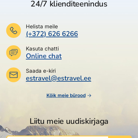
24/7 klienditeenindus
Helista meile
(+372) 626 6266
Kasuta chatti
Online chat
Saada e-kiri
estravel@estravel.ee
Kõik meie bürood
Liitu meie uudiskirjaga