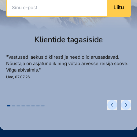
Sinu e-post
Liitu
Klientide tagasiside
"Vastused laekusid kiiresti ja need olid arusaadavad.
Nõustaja on asjatundlik ning võtab arvesse reisija soove.
Väga abivalmis."
Uve
, 07.07.26