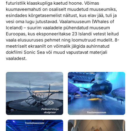
futuristlik klaaskupliga kaetud hoone. Võimas
kuumaveemahuti on osaliselt muudetud muuseumiks,
esindades kõrgetasemelist näitust, kus elav jää, tuli ja
vesi oma lugu jutustavad. Vaalamuuseum (Whales of
Iceland) – suurim vaaladele pühendatud muuseum
Euroopas, kus eksponeeritakse 23 Islandi vetest leitud
vaala elusuuruses pehmet ning loomutruud mudelit. 8-
meetriselt ekraanilt on võimalik jälgida auhinnatud
dokfilmi Sonic Sea või muud vapustavat materjali
vaaladest.