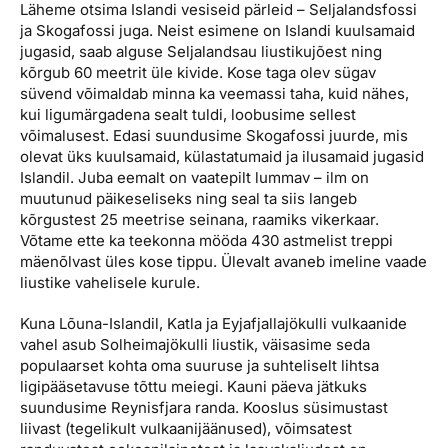
Läheme otsima Islandi vesiseid pärleid – Seljalandsfossi
ja Skogafossi juga. Neist esimene on Islandi kuulsamaid
jugasid, saab alguse Seljalandsau liustikujõest ning
kõrgub 60 meetrit üle kivide. Kose taga olev sügav
süvend võimaldab minna ka veemassi taha, kuid nähes,
kui ligumärgadena sealt tuldi, loobusime sellest
võimalusest. Edasi suundusime Skogafossi juurde, mis
olevat üks kuulsamaid, külastatumaid ja ilusamaid jugasid
Islandil. Juba eemalt on vaatepilt lummav – ilm on
muutunud päikeseliseks ning seal ta siis langeb
kõrgustest 25 meetrise seinana, raamiks vikerkaar.
Võtame ette ka teekonna mööda 430 astmelist treppi
mäenõlvast üles kose tippu. Ülevalt avaneb imeline vaade
liustike vahelisele kurule.
Kuna Lõuna-Islandil, Katla ja Eyjafjallajökulli vulkaanide
vahel asub Solheimajökulli liustik, väisasime seda
populaarset kohta oma suuruse ja suhteliselt lihtsa
ligipääsetavuse tõttu meiegi. Kauni päeva jätkuks
suundusime Reynisfjara randa. Kooslus süsimustast
liivast (tegelikult vulkaanijäänused), võimsatest