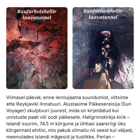
Viimasel päeval, enne lennujaama suundumist, võtsime
ette Reykjaviki linnatuuri. Alustasime Päikesereisija (Sun
Voyager) skulptuuri juurest, mida on kirjeldatud kui
unistuste paati või oodi päikesele. Hallgrimskirkja kirik –
Islandi suurim, 74,5 m kõrgune ja ühtlasi saareriigi üks
kõrgeimaid ehitisi, mis pakub silmailu nii seest kui väljast,
meenutades Islandi mägesid ja liustikke. Perlan –