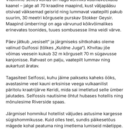
kaanel – jalge all 70 kraadine maapind, kust väljapääsu
otsivad väiksemad geisrid ning lummavat vaatepilti pakub
suurim, 30 meetri kõrgusele purskav Stokker Geysir.
Maapind ümberringi on aga värvunud kõikvõimalikes
erinevates toonides, tuues sombusesse ilma veidi värve.
Päev jätkub „vesiselt“ ja järgmiseks sihtkohaks oleme
valinud Gulfossi (tõlkes „Kuldne Juga“). Khvitau jõe
võimas veesein kukub 32 m kõrguselt 70 m sügavusse
kanjonisse. Rahvast on palju, vaatepilt lummav ning
aukartust äratav.
Tagasiteel Selfossi, kuhu jäime paikseks kaheks ööks,
avastasime veel kauni erksinise veega vulkaanilist
päritolu kraatrijärve Keridi, mida sai imetletud selle ümber
jalutades. Selfossis nautisime õhtut hubases hotellis ning
mõnulesime Riverside spaas.
Järgmisel hommikul hotellist väljudes astusime kargesse
sügishommikusse. Kuid olles teel, sundis päikesetõus
mägede kohal peatuma ning imetlema lumiseid mäetippe.