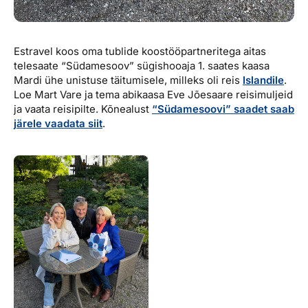
Estravel koos oma tublide koostööpartneritega aitas
telesaate “Südamesoov” sügishooaja 1. saates kaasa
Mardi ühe unistuse täitumisele, milleks oli reis
Islandile
.
Loe Mart Vare ja tema abikaasa Eve Jõesaare reisimuljeid
ja vaata reisipilte. Kõnealust
“Südamesoovi” saadet saab
järele vaadata siit
.