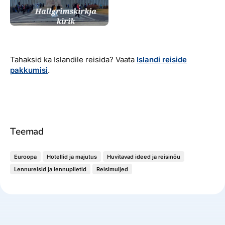
Tahaksid ka Islandile reisida? Vaata
Islandi reiside
pakkumisi
.
Teemad
Euroopa
Hotellid ja majutus
Huvitavad ideed ja reisinõu
Lennureisid ja lennupiletid
Reisimuljed