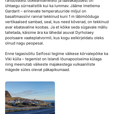
randuvatest ookeanilainetest ja laavakaljudest on
ühtaegu sürrealistlik kui ka lummav. Jääme imetlema
Gardarit – erinevate temperatuuride mõjul on
basaltmassiivi rannal tekkinud kuni 1 m läbimõõduga
vertikaalsed sambad, seal, kus need kõverad, on tekkinud
avar ebatavaline koobas. Ja et kõike seda sügavale mällu
talletada, käisime ära ka lähedal asuval Dyrholaey
poolsaare vaateplatvormil, kus kogu eelkirjeldatu oleks
olnud nagu peopesal.
Enne tagasisõitu Selfossi tegime väikese kõrvalepõike ka
Viki külla – tegemist on Islandi lõunapoolseima külaga
ning meenutab väikeste majakestega vulkaaniliste
mägede süles olevat päkapikumaad.