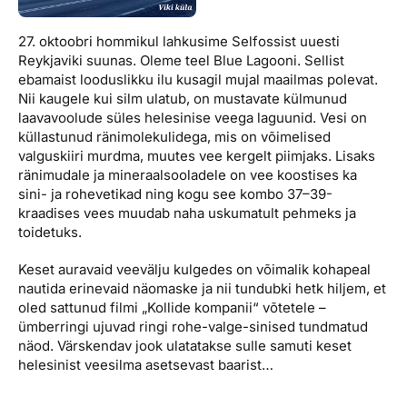
27. oktoobri hommikul lahkusime Selfossist uuesti
Reykjaviki suunas. Oleme teel Blue Lagooni. Sellist
ebamaist looduslikku ilu kusagil mujal maailmas polevat.
Nii kaugele kui silm ulatub, on mustavate külmunud
laavavoolude süles helesinise veega laguunid. Vesi on
küllastunud ränimolekulidega, mis on võimelised
valguskiiri murdma, muutes vee kergelt piimjaks. Lisaks
ränimudale ja mineraalsooladele on vee koostises ka
sini- ja rohevetikad ning kogu see kombo 37–39-
kraadises vees muudab naha uskumatult pehmeks ja
toidetuks.
Keset auravaid veevälju kulgedes on võimalik kohapeal
nautida erinevaid näomaske ja nii tundubki hetk hiljem, et
oled sattunud filmi „Kollide kompanii“ võtetele –
ümberringi ujuvad ringi rohe-valge-sinised tundmatud
näod. Värskendav jook ulatatakse sulle samuti keset
helesinist veesilma asetsevast baarist…