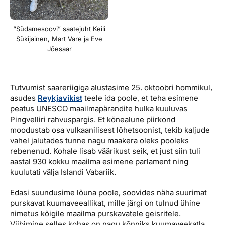
“Südamesoovi” saatejuht Keili
Sükijainen, Mart Vare ja Eve
Jõesaar
Tutvumist saareriigiga alustasime 25. oktoobri hommikul,
asudes
Reykjavikist
teele ida poole, et teha esimene
peatus UNESCO maailmapärandite hulka kuuluvas
Pingvelliri rahvuspargis. Et kõnealune piirkond
moodustab osa vulkaanilisest lõhetsoonist, tekib kaljude
vahel jalutades tunne nagu maakera oleks pooleks
rebenenud. Kohale lisab väärikust seik, et just siin tuli
aastal 930 kokku maailma esimene parlament ning
kuulutati välja Islandi Vabariik.
Edasi suundusime lõuna poole, soovides näha suurimat
purskavat kuumaveeallikat, mille järgi on tulnud ühine
nimetus kõigile maailma purskavatele geisritele.
Viibimine selles kohas on nagu kõnniks kuumaveekatla